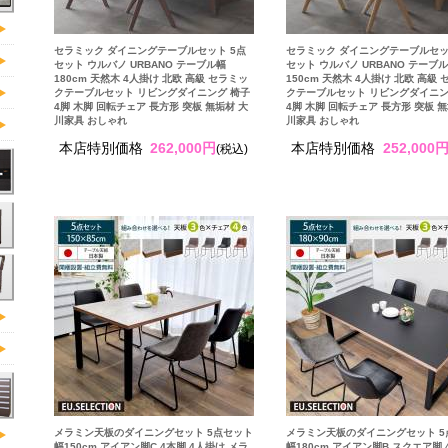
セラミック ダイニングテーブルセット 5点
セラミック ダイニングテーブルセッ
セット ウルバノ URBANO テーブル幅
セット ウルバノ URBANO テーブ
180cm 天然木 4人掛け 北欧 高級 セラミッ
150cm 天然木 4人掛け 北欧 高級
クテーブルセット リビングダイニング 椅子
クテーブルセット リビングダイニン
4脚 木脚 回転チェア 長方形 突板 無垢材 大
4脚 木脚 回転チェア 長方形 突板 無
川家具 おしゃれ
川家具 おしゃれ
本店特別価格
262,000円
本店特別価格
252,000
(税込)
メラミン天板のダイニングセット 5点セット
メラミン天板のダイニングセット 5
幅150cm アイアン脚C 4本脚 4人掛け メラ
幅180cm アイアン脚B スクエア脚