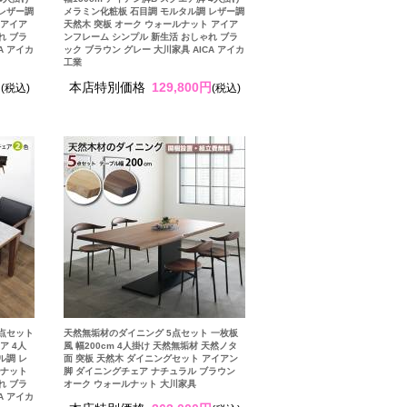
 レザー調
メラミン化粧板 石目調 モルタル調 レザー調
 アイア
天然木 突板 オーク ウォールナット アイア
れ ブラ
ンフレーム シンプル 新生活 おしゃれ ブラ
A アイカ
ック ブラウン グレー 大川家具 AICA アイカ
工業
円
本店特別価格
129,800円
(税込)
(税込)
点セット
天然無垢材のダイニング 5点セット 一枚板
ア 4人
風 幅200cm 4人掛け 天然無垢材 天然ノタ
ル調 レ
面 突板 天然木 ダイニングセット アイアン
ルナット
脚 ダイニングチェア ナチュラル ブラウン
れ ブラ
オーク ウォールナット 大川家具
A アイカ