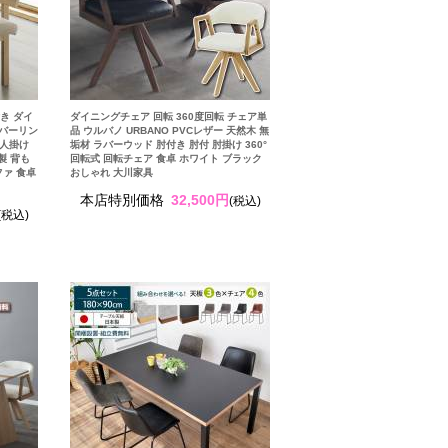
付き ダイ
ダイニングチェア 回転 360度回転 チェア単
カバーリン
品 ウルバノ URBANO PVCレザー 天然木 無
3人掛け
垢材 ラバーウッド 肘付き 肘付 肘掛け 360°
製 背も
回転式 回転チェア 食卓 ホワイト ブラック
ファ 食卓
おしゃれ 大川家具
本店特別価格
32,500円
(税込)
(税込)