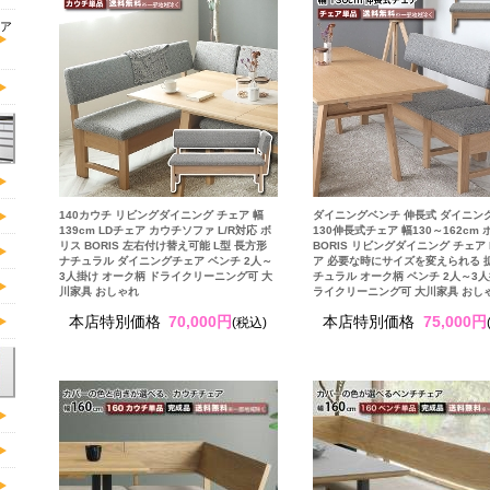
ア
140カウチ リビングダイニング チェア 幅
ダイニングベンチ 伸長式 ダイニン
139cm LDチェア カウチソファ L/R対応 ボ
130伸長式チェア 幅130～162cm 
リス BORIS 左右付け替え可能 L型 長方形
BORIS リビングダイニング チェア 
ナチュラル ダイニングチェア ベンチ 2人～
ア 必要な時にサイズを変えられる 
3人掛け オーク柄 ドライクリーニング可 大
チュラル オーク柄 ベンチ 2人～3人
川家具 おしゃれ
ライクリーニング可 大川家具 おし
本店特別価格
70,000円
本店特別価格
75,000円
(税込)