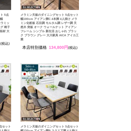
ト 5点
メラミン天板のダイニングセット 5点セット
ル幅
幅180cm アイアン脚C 4本脚 4人掛け メラ
 セラミッ
ミン化粧板 石目調 モルタル調 レザー調 天
グ 椅子
然木 突板 オーク ウォールナット アイアン
垢材 大
フレーム シンプル 新生活 おしゃれ ブラッ
ク ブラウン グレー 大川家具 AICA アイカ工
業
円
(税込)
本店特別価格
134,800円
(税込)
点セット
メラミン天板のダイニングセット 5点セット
 4人掛け
幅150cm アイアン脚B スクエア脚 4人掛け