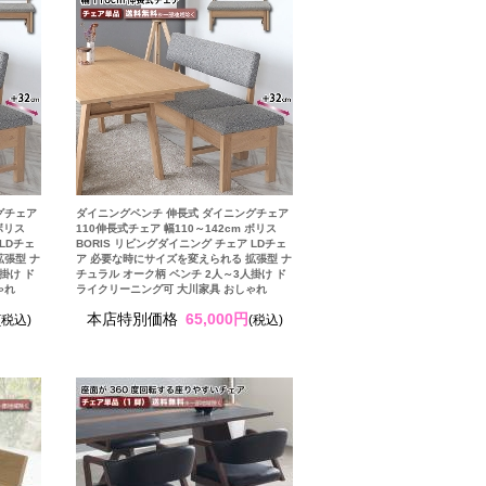
グチェア
ダイニングベンチ 伸長式 ダイニングチェア
ボリス
110伸長式チェア 幅110～142cm ボリス
LDチェ
BORIS リビングダイニング チェア LDチェ
拡張型 ナ
ア 必要な時にサイズを変えられる 拡張型 ナ
掛け ド
チュラル オーク柄 ベンチ 2人～3人掛け ド
ゃれ
ライクリーニング可 大川家具 おしゃれ
本店特別価格
65,000円
(税込)
(税込)