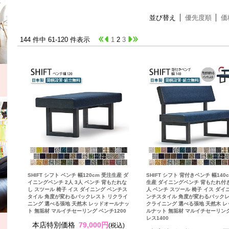
並び替え
優先度順
価
144 件中 61-120 件表示
1
2
3
SHIFT シフト ベンチ 幅120cm 受注生産 ダ
SHIFT シフト 背付きベンチ 幅140
イニングベンチ 2人 3人 ベンチ 背もたれな
生産 ダイニングベンチ 背もたれ付き 
し スツール 椅子 イス ダイニング ベンチス
人 ベンチ スツール 椅子 イス ダイ
タイル 角度が変わるバックレスト リクライ
ンチスタイル 角度が変わるバックレ
ニング 選べる張地 天然木 レッドオールナッ
クライニング 選べる張地 天然木 
ト 無垢材 マルイチセーリング ベンチ1200
ルナット 無垢材 マルイチセーリン
レス1400
本店特別価格
79,000円
(税込)