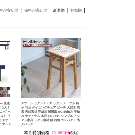
格が安い順
価格が高い順
新着順
登録順
cm 受注
スツール ラタンチェア ラタン テーブル 椅
2人 3
子 花台 ダイニングチェア ビーチ 天然木 無
ニング ベ
垢 天然素材 完成品 韓国風 かごめ編み 手編
スト リ
み ナチュラル 木目 おしゃれ シンプル アジ
レッドオー
アン家具 ラタン素材 籐 四角 コンパクト 省
グ アーム
スペース
本店特別価格
11,550円
(税込)