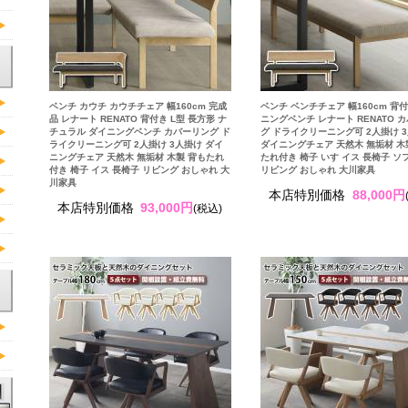
ベンチ カウチ カウチチェア 幅160cm 完成
ベンチ ベンチチェア 幅160cm 背
品 レナート RENATO 背付き L型 長方形 ナ
ニングベンチ レナート RENATO 
チュラル ダイニングベンチ カバーリング ド
グ ドライクリーニング可 2人掛け 
ライクリーニング可 2人掛け 3人掛け ダイ
ダイニングチェア 天然木 無垢材 木
ニングチェア 天然木 無垢材 木製 背もたれ
たれ付き 椅子 いす イス 長椅子 ソ
付き 椅子 イス 長椅子 リビング おしゃれ 大
リビング おしゃれ 大川家具
川家具
本店特別価格
88,000円
本店特別価格
93,000円
(税込)