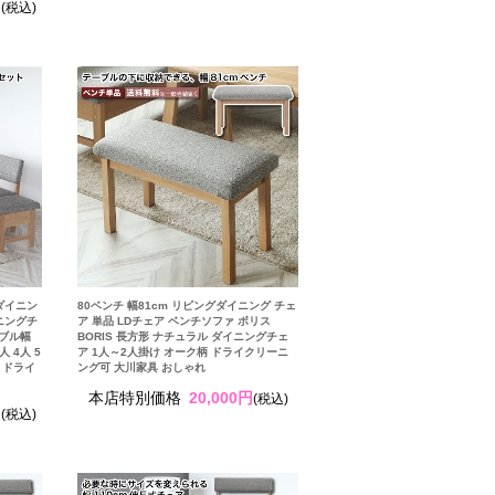
円
(税込)
ダイニン
80ベンチ 幅81cm リビングダイニング チェ
ニングチ
ア 単品 LDチェア ベンチソファ ボリス
ーブル幅
BORIS 長方形 ナチュラル ダイニングチェ
人 4人 5
ア 1人～2人掛け オーク柄 ドライクリーニ
材 ドライ
ング可 大川家具 おしゃれ
本店特別価格
20,000円
(税込)
円
(税込)