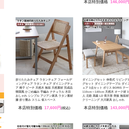
本店特別価格
146,000
折りたたみチェア ラタンチェア フォールデ
ダイニングセット 伸長式 リビング
ィングチェア ラタン チェア ダイニングチェ
グセット ダイニングテーブル ダイ
ア 椅子 ビーチ 天然木 無垢 天然素材 完成品
ェア 3点セット ボリス BORIS テ
韓国風 かごめ編み 手編み ナチュラル 木目
110cm～140cm 天然木 オーク材 3
おしゃれ シンプル アジアン家具 ラタン素材
人 北欧 高級 LD 長方形 突板 無垢
籐 折り畳み スリム 省スペース
クリーニング 大川家具 おしゃれ
本店特別価格
17,600円
本店特別価格
143,000
(税込)