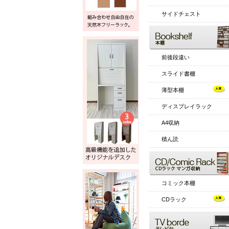
サイドチェスト
前後段違い
スライド書棚
薄型本棚
ディスプレイラック
A4収納
積ん読
コミック本棚
CDラック