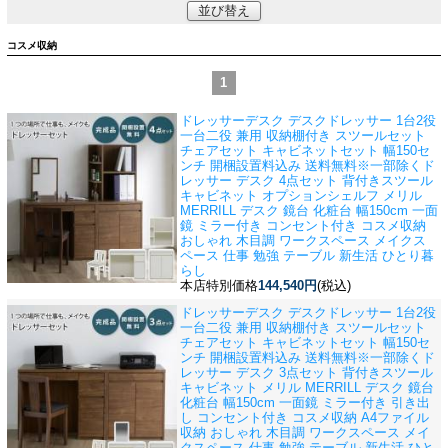
並び替え
コスメ収納
1
ドレッサーデスク デスクドレッサー 1台2役
一台二役 兼用 収納棚付き スツールセット
チェアセット キャビネットセット 幅150セ
ンチ 開梱設置料込み 送料無料※一部除く
ド
レッサー デスク 4点セット 背付きスツール
キャビネット オプションシェルフ メリル
MERRILL デスク 鏡台 化粧台 幅150cm 一面
鏡 ミラー付き コンセント付き コスメ収納
おしゃれ 木目調 ワークスペース メイクス
ペース 仕事 勉強 テーブル 新生活 ひとり暮
らし
本店特別価格
144,540円
(税込)
ドレッサーデスク デスクドレッサー 1台2役
一台二役 兼用 収納棚付き スツールセット
チェアセット キャビネットセット 幅150セ
ンチ 開梱設置料込み 送料無料※一部除く
ド
レッサー デスク 3点セット 背付きスツール
キャビネット メリル MERRILL デスク 鏡台
化粧台 幅150cm 一面鏡 ミラー付き 引き出
し コンセント付き コスメ収納 A4ファイル
収納 おしゃれ 木目調 ワークスペース メイ
クスペース 仕事 勉強 テーブル 新生活 ひと