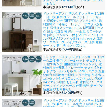
り暮らし
本店特別価格
129,140円
(税込)
ドレッサーデスク デスクドレッサー 1台2役
一台二役 兼用 スツールセット チェアセッ
ト 幅90センチ 開梱設置オプション有り 送
料無料※一部除く
ドレッサー デスク 2点セ
ット 背付きスツール メリル MERRILL デス
ク 鏡台 化粧台 幅90cm 一面鏡 ミラー付き
引き出し コンセント付き 2口コンセント コ
スメ収納 A4ファイル収納 おしゃれ 木目調
ワークスペース メイクスペース 仕事 勉強
テーブル 新生活 ひとり暮らし
本店特別価格
85,470円
(税込)
ドレッサーデスク デスクドレッサー 1台2役
一台二役 兼用 スツールセット チェアセッ
ト 幅90センチ 開梱設置オプション有り 送
料無料※一部除く
ドレッサー デスク 2点セ
ット スツール メリル MERRILL デスク 鏡台
化粧台 幅90cm 一面鏡 ミラー付き 引き出し
コンセント付き 2口コンセント コスメ収納
A4ファイル収納 おしゃれ 木目調 ワークス
ペース メイクスペース 仕事 勉強 テーブル
新生活 ひとり暮らし
本店特別価格
81,400円
(税込)
ドレッサーデスク デスクドレッサー 1台2役
一台二役 兼用 スツール別売り 幅90センチ