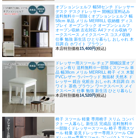
オプションシェルフ 幅58センチ ドレッサー
デスク デスクドレッサー 開梱設置料込み
送料無料※一部除く
オプションシェルフ 幅
58cm 単品 メリル MERRILL 収納棚 ディス
プレイ オープンラック オープンシェルフ
オープン収納 左右対応 A4ファイル収納 ワ
ークスペース メイクスペース コスメ収納
仕事 勉強 新生活 ひとり暮らし おしゃれ 木
目調 白 ホワイト ブラウン
本店特別価格
15,400円
(税込)
ドレッサー用スツール チェア 開梱設置オプ
ション有り 送料無料※一部除く
スツール 単
品 幅38cm メリル MERRILL 椅子 イス 木製
PVCレザー ラバーウッド 無垢材 天然木 ド
レッサー 鏡台 化粧台 おしゃれ 木目調 白 ホ
ワイト 茶色 ブラウン ワークスペース メイ
クスペース 仕事 勉強 新生活 ひとり暮らし
本店特別価格
14,520円
(税込)
椅子 スツール 軽量 専用椅子 スリム コンパ
クト 一人暮らし 新生活 完成品 送料無料※
一部除く
ドレッサースツール 椅子 専用スツ
ール 軽量 姿見ドレッサー専用スツール CW
ドレッサー専用スツール コンパクトスツー