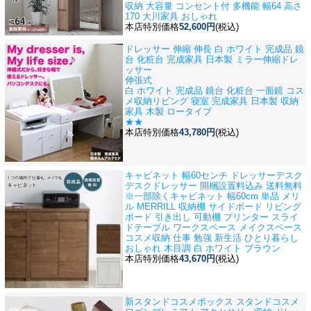
収納 大容量 コンセント付 多機能 幅64 高さ
170 大川家具 おしゃれ
本店特別価格
52,600円
(税込)
ドレッサー 伸縮 伸長 白 ホワイト 完成品 鏡
台 化粧台 完成家具 日本製 ミラー
伸縮ドレ
ッサー
伸張式
白 ホワイト 完成品 鏡台 化粧台 一面鏡 コス
メ収納リビング 寝室 完成家具 日本製 収納
家具 木製 ロータイプ
★★
本店特別価格
43,780円
(税込)
キャビネット 幅60センチ ドレッサーデスク
デスクドレッサー 開梱設置料込み 送料無料
※一部除く
キャビネット 幅60cm 単品 メリ
ル MERRILL 収納棚 サイドボード リビング
ボード 引き出し 可動棚 プリンター スライ
ドテーブル ワークスペース メイクスペース
コスメ収納 仕事 勉強 新生活 ひとり暮らし
おしゃれ 木目調 白 ホワイト ブラウン
本店特別価格
43,670円
(税込)
新スタンドコスメボックス スタンドコスメ