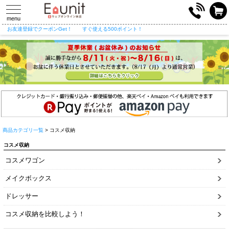
toggle
navigation
menu
お友達登録でクーポンGet！
すぐ使える500ポイント！
商品カテゴリ一覧
> コスメ収納
コスメ収納
コスメワゴン
メイクボックス
ドレッサー
コスメ収納を比較しよう！