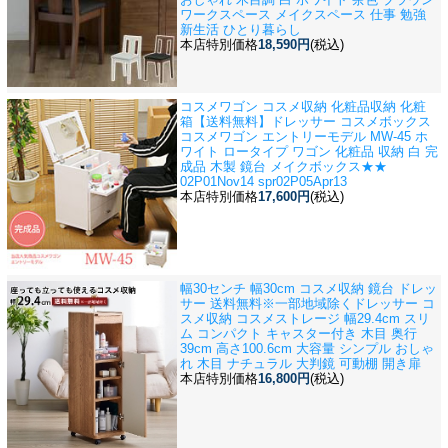
ワークスペース メイクスペース 仕事 勉強
新生活 ひとり暮らし
本店特別価格
18,590円
(税込)
コスメワゴン コスメ収納 化粧品収納 化粧
箱
【送料無料】ドレッサー コスメボックス
コスメワゴン エントリーモデル MW-45 ホ
ワイト ロータイプ ワゴン 化粧品 収納 白 完
成品 木製 鏡台 メイクボックス★★
02P01Nov14 spr02P05Apr13
本店特別価格
17,600円
(税込)
幅30センチ 幅30cm コスメ収納 鏡台 ドレッ
サー 送料無料※一部地域除く
ドレッサー コ
スメ収納 コスメストレージ 幅29.4cm スリ
ム コンパクト キャスター付き 木目 奥行
39cm 高さ100.6cm 大容量 シンプル おしゃ
れ 木目 ナチュラル 大判鏡 可動棚 開き扉
本店特別価格
16,800円
(税込)