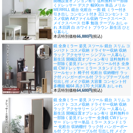
開梱設置オプション有り 送料無料※一部除
く
ドレッサー デスク 幅90cm 単品 メリル
MERRILL 鏡台 化粧台 一面 鏡 ミラー付き
引き出し コンセント付き 2口コンセント コ
スメ収納 A4ファイル収納 ワークスペース
メイクスペース 仕事 勉強 テーブル おしゃ
れ 木目調 白 ホワイト ブラウン 新生活 ひと
り暮らし
本店特別価格
66,880円
(税込)
鏡 全身ミラー 姿見 スツール 鏡台 スリム コ
ンパクト コスメ収納 ドライヤー収納 収納
ラック アクセサリー シンプル 一人暮らし
新生活 開梱設置オプション有り 送料無料※
一部除く
姿見ドレッサー スツール付き 全身
鏡 CWドレッサー ミラー スタンドミラー ス
ツールセット 椅子付 化粧台 収納棚付 ラッ
ク付 ハンガーポール付 フラップテーブル付
引出し付 メイク収納 大容量 コンセント付
多機能 幅64 高さ170 大川家具 おしゃれ
本店特別価格
64,600円
(税込)
鏡 全身ミラー 姿見 スツール 鏡台 スリム コ
ンパクト コスメ収納 ドライヤー収納 収納
ラック アクセサリー シンプル 一人暮らし
新生活 開梱設置オプション有り 送料無料※
一部除く
姿見ドレッサー 全身鏡 CWドレッ
サー ドレッサー単品 ミラー スタンドミラ
ー 化粧台 収納棚付 ラック付 ハンガーポー
ル付 フラップテーブル付 引出し付 メイク