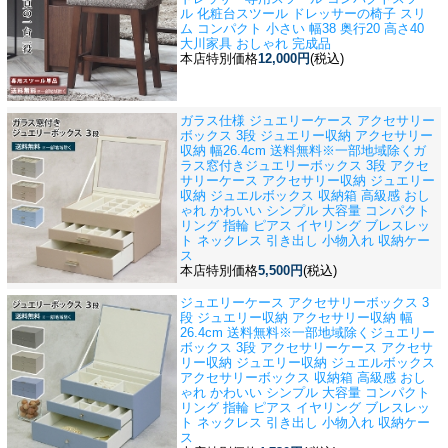
ル 化粧台スツール ドレッサーの椅子 スリ
ム コンパクト 小さい 幅38 奥行20 高さ40
大川家具 おしゃれ 完成品
本店特別価格
12,000円
(税込)
ガラス仕様 ジュエリーケース アクセサリー
ボックス 3段 ジュエリー収納 アクセサリー
収納 幅26.4cm 送料無料※一部地域除く
ガ
ラス窓付きジュエリーボックス 3段 アクセ
サリーケース アクセサリー収納 ジュエリー
収納 ジュエルボックス 収納箱 高級感 おし
ゃれ かわいい シンプル 大容量 コンパクト
リング 指輪 ピアス イヤリング ブレスレッ
ト ネックレス 引き出し 小物入れ 収納ケー
ス
本店特別価格
5,500円
(税込)
ジュエリーケース アクセサリーボックス 3
段 ジュエリー収納 アクセサリー収納 幅
26.4cm 送料無料※一部地域除く
ジュエリー
ボックス 3段 アクセサリーケース アクセサ
リー収納 ジュエリー収納 ジュエルボックス
アクセサリーボックス 収納箱 高級感 おし
ゃれ かわいい シンプル 大容量 コンパクト
リング 指輪 ピアス イヤリング ブレスレッ
ト ネックレス 引き出し 小物入れ 収納ケー
ス