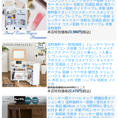
ワゴンプレミアム アクセサリー収納 ドレッ
サー キャスター 化粧台 完成品 鏡台 省スペ
ース コスメ収納 サイドテーブル 木製 送料
無料
新スタンドコスメボックス スタンドコ
スメワゴンプレミアム アクセサリー収納 ド
レッサー キャスター 化粧台 完成品 鏡台 省
スペース コスメ収納 サイドテーブル 木製
送料無料
本店特別価格
23,980円
(税込)
送料無料※一部地域除く ドレッサー ロータ
イプ ワゴン 大容量 コスメボックス メイク
ボックス テーブル ひとり暮らし 一人暮ら
し ワンルーム リビング マガジンラック
ス
マホスタンド付きコスメワゴン キャスター
付き 完成品 ミニドレッサー ドレッサーワ
ゴン メイクワゴン サイドテーブル ナイト
テーブル 収納 ミラー付き 鏡付き スリム コ
ンパクト 省スペース ホワイト 白 ナチュラ
ル 木目 おしゃれ 北欧 シンプル 化粧台 メイ
ク台
通常販売価格23,870円
のところ
本店特別価格
22,670円
(税込)
ドレッサー用スツール チェア 開梱設置オプ
ション有り 送料無料※一部除く
背付きスツ
ール 単品 幅34cm メリル MERRILL 背もた
れ付き 椅子 イス 木製 PVCレザー ラバーウ
ッド 無垢材 天然木 ドレッサー 鏡台 化粧台
おしゃれ 木目調 白 ホワイト 茶色 ブラウン