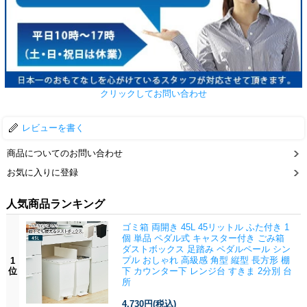
クリックしてお問い合わせ
レビューを書く
商品についてのお問い合わせ
お気に入りに登録
人気商品ランキング
ゴミ箱 両開き 45L 45リットル ふた付き 1
個 単品 ペダル式 キャスター付き ごみ箱
ダストボックス 足踏み ペダルペール シン
プル おしゃれ 高級感 角型 縦型 長方形 棚
1
位
下 カウンター下 レンジ台 すきま 2分別 台
所
4,730円
(税込)