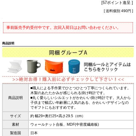
[57ポイント進呈 ]
[ 送料個別 490円 ]
事前販売予約受付中です。次回入荷日はお問い合わせください。
商品説明
■職人による手作業でひとつひとつ丁寧につくられています。
木製のあたたかみが感じられる掛け時計です。
商品説明
■丸く愛らしいシルエットがかわいい掛け時計です。大人から
子供まで幅広い年齢層に人気のある、かわいいデザインなの
でギフトにもおすすめです。
サイズ
約 幅29×奥行25×高さ29.5（cm）
素材
ウォールナット合板、MDF(中密度繊維板)
製造国
日本