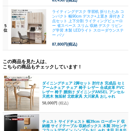
69,450円
(税込)
ライティングデスク 学習机 折りたたみ コ
ンパクト 幅90cm デスク+上置き 扉付き 2
点セット 上下分割 ライティングビューロ
ー 省スペース スリム 収納 デスク リビン
5
位
グ学習 木製 LEDライト スローダウンステ
ー パソ
87,800円
(税込)
この商品を見た人は、
こちらの商品もチェックしています！
ダイニングチェア 2脚セット 肘付き 完成品 セミ
アームチェア チェア 椅子 レザー 合成皮革 PVC
レザー 椅子 腰掛け ダイニングANSEL アンセル
天然木 無垢材 北欧家具 大川家具 おしゃれ
58,000円
(税込)
チェスト サイドチェスト 幅39cm ローボード 収
納棚 サイドテーブル 収納ボックス 木製 39センチ
フラットデザイン シンプル おしゃれ 木目 引き出