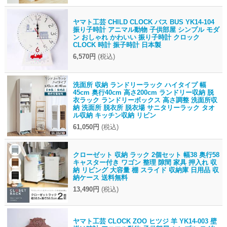
ヤマト工芸 CHILD CLOCK バス BUS YK14-104
振り子時計 アニマル動物 子供部屋 シンプル モダ
ン おしゃれ かわいい 振り子時計 クロック
CLOCK 時計 振子時計 日本製
6,570円
(税込)
洗面所 収納 ランドリーラック ハイタイプ 幅
45cm 奥行40cm 高さ200cm ランドリー収納 脱
衣ラック ランドリーボックス 高さ調整 洗面所収
納 洗面所 脱衣所 脱衣場 サニタリーラック タオ
ル収納 キッチン収納 リビン
61,050円
(税込)
クローゼット 収納 ラック 2個セット 幅38 奥行58
キャスター付き ワゴン 整理 隙間 家具 押入れ 収
納 リビング 大容量 棚 スライド 収納庫 日用品 収
納ケース 送料無料
13,490円
(税込)
ヤマト工芸 CLOCK ZOO ヒツジ 羊 YK14-003 壁