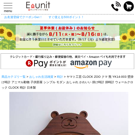
toggle
navigation
menu
お友達登録でクーポンGet！
すぐ使える500ポイント！
商品カテゴリ一覧
>
おしゃれ生活雑貨
>
時計
> ヤマト工芸 CLOCK ZOO クマ 熊 YK14-003 壁掛
け時計 アニマル動物 子供部屋 シンプル モダン おしゃれ かわいい 掛け時計 掛時計 ウォールクロ
ック CLOCK 時計 日本製