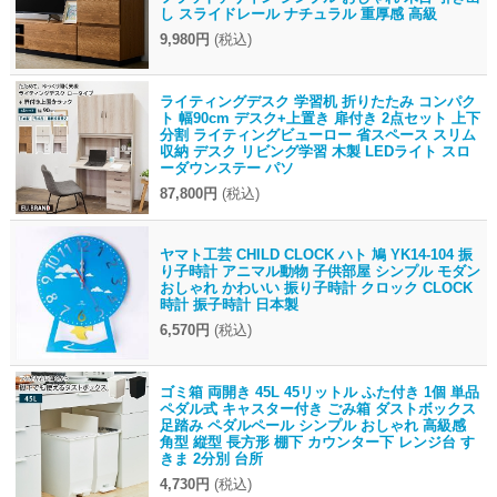
し スライドレール ナチュラル 重厚感 高級
9,980円
(税込)
ライティングデスク 学習机 折りたたみ コンパク
ト 幅90cm デスク+上置き 扉付き 2点セット 上下
分割 ライティングビューロー 省スペース スリム
収納 デスク リビング学習 木製 LEDライト スロ
ーダウンステー パソ
87,800円
(税込)
ヤマト工芸 CHILD CLOCK ハト 鳩 YK14-104 振
り子時計 アニマル動物 子供部屋 シンプル モダン
おしゃれ かわいい 振り子時計 クロック CLOCK
時計 振子時計 日本製
6,570円
(税込)
ゴミ箱 両開き 45L 45リットル ふた付き 1個 単品
ペダル式 キャスター付き ごみ箱 ダストボックス
足踏み ペダルペール シンプル おしゃれ 高級感
角型 縦型 長方形 棚下 カウンター下 レンジ台 す
きま 2分別 台所
4,730円
(税込)