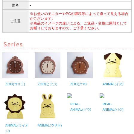
備考
-
※お使いのモニターやPCの環境等によって違って見える場合
がございます。
ご注意
※商品のイメージの違いによる、ご返品・交換は原則として
お断りしておりますので、ご了承ください。
ZOO(ゴリラ)
ZOO(ヒツジ)
ZOO(クマ)
ANIMAL(イヌ)
REAL-
REAL-
ANIMAL(ゾウ)
ANIMAL(パグ)
ANIMAL(ライオ
ANIMAL(ウサギ)
ン)