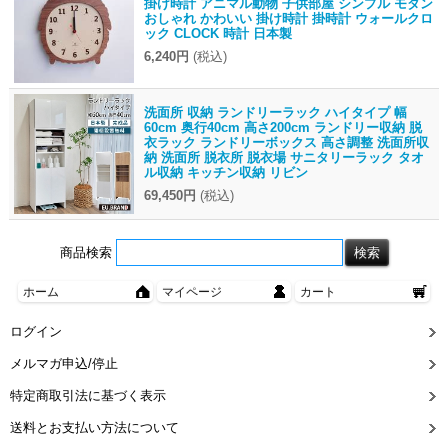
掛け時計 アニマル動物 子供部屋 シンプル モダン
おしゃれ かわいい 掛け時計 掛時計 ウォールクロ
ック CLOCK 時計 日本製
6,240円
(税込)
洗面所 収納 ランドリーラック ハイタイプ 幅
60cm 奥行40cm 高さ200cm ランドリー収納 脱
衣ラック ランドリーボックス 高さ調整 洗面所収
納 洗面所 脱衣所 脱衣場 サニタリーラック タオ
ル収納 キッチン収納 リビン
69,450円
(税込)
商品検索
ホーム
マイページ
カート
ログイン
メルマガ申込/停止
特定商取引法に基づく表示
送料とお支払い方法について