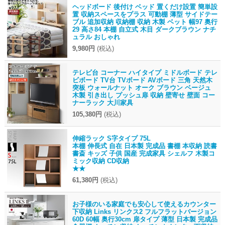
ヘッドボード 後付け ベッド 置くだけ設置 簡単設
置 収納スペースをプラス 可動棚 薄型 サイドテー
ブル 追加収納 収納棚 収納 木製 ベット 幅97 奥行
29 高さ84 本棚 自立式 木目 ダークブラウン ナチ
ュラル おしゃれ
9,980円
(税込)
テレビ台 コーナー ハイタイプ ミドルボード テレ
ビボード TV台 TVボード AVボード 三角 天然木
突板 ウォールナット オーク ブラウン ベージュ
木製 引き出し プッシュ扉 収納 壁寄せ 壁面 コー
ナーラック 大川家具
105,380円
(税込)
伸縮ラック S字タイプ 75L
本棚 伸長式 自在 日本製 完成品 書棚 本収納 読書
書斎 キッズ 子供 国産 完成家具 シェルフ 木製コ
ミック収納 CD収納
★★
61,380円
(税込)
お子様のいる家庭でも安心して使えるカウンター
下収納 Links リンクス2 フルフラットバージョン
60D 60幅 奥行30cm 扉タイプ 薄型 日本製 完成品