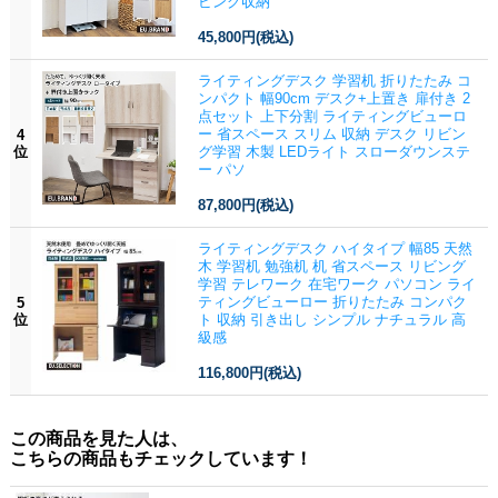
ビング収納
45,800円
(税込)
ライティングデスク 学習机 折りたたみ コ
ンパクト 幅90cm デスク+上置き 扉付き 2
点セット 上下分割 ライティングビューロ
ー 省スペース スリム 収納 デスク リビン
4
位
グ学習 木製 LEDライト スローダウンステ
ー パソ
87,800円
(税込)
ライティングデスク ハイタイプ 幅85 天然
木 学習机 勉強机 机 省スペース リビング
学習 テレワーク 在宅ワーク パソコン ライ
ティングビューロー 折りたたみ コンパク
5
位
ト 収納 引き出し シンプル ナチュラル 高
級感
116,800円
(税込)
この商品を見た人は、
こちらの商品もチェックしています！