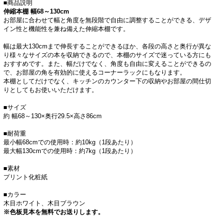
■商品説明
伸縮本棚 幅68～130cm
お部屋に合わせて幅と角度を無段階で自由に調整することができる、デザ
イン性と機能性を兼ね備えた伸縮本棚です。
幅は最大130cmまで伸長することができるほか、各段の高さと奥行が異な
り様々なサイズの本を収納できるので、本棚のサイズで迷っている方にも
おすすめです。また、幅だけでなく、角度も自由に変えることができるの
で、お部屋の角を有効的に使えるコーナーラックにもなります。
本棚としてだけでなく、キッチンのカウンター下の収納やお部屋の間仕切
りとしてもお使いいただけます。
■サイズ
約 幅68～130×奥行29.5×高さ86cm
■耐荷重
最小幅68cmでの使用時：約10kg（1段あたり）
最大幅130cmでの使用時：約7kg（1段あたり）
■素材
プリント化粧紙
■カラー
木目ホワイト、木目ブラウン
※色板見本を無料でお送りします。