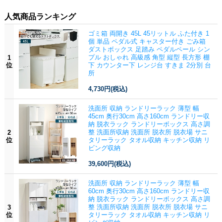
人気商品ランキング
ゴミ箱 両開き 45L 45リットル ふた付き 1
個 単品 ペダル式 キャスター付き ごみ箱
ダストボックス 足踏み ペダルペール シン
プル おしゃれ 高級感 角型 縦型 長方形 棚
1
位
下 カウンター下 レンジ台 すきま 2分別 台
所
4,730円
(税込)
洗面所 収納 ランドリーラック 薄型 幅
45cm 奥行30cm 高さ160cm ランドリー収
納 脱衣ラック ランドリーボックス 高さ調
整 洗面所収納 洗面所 脱衣所 脱衣場 サニ
2
位
タリーラック タオル収納 キッチン収納 リ
ビング収納
39,600円
(税込)
洗面所 収納 ランドリーラック 薄型 幅
60cm 奥行30cm 高さ160cm ランドリー収
納 脱衣ラック ランドリーボックス 高さ調
整 洗面所収納 洗面所 脱衣所 脱衣場 サニ
3
位
タリーラック タオル収納 キッチン収納 リ