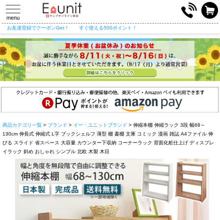
toggle
navigation
menu
お友達登録でクーポンGet！
すぐ使える500ポイント！
商品カテゴリ一覧
>
ブランド
>
イー・ユニットブランド
> 伸縮本棚 伸縮ラック 3段 幅68～
130cm 伸長式 伸縮式 L字 ブックシェルフ 薄型 棚 書棚 文庫 コミック 漫画 雑誌 A4ファイル 伸
びる スライド 省スペース 大容量 カウンター下収納 コーナーラック 背面化粧仕上げ ディスプレ
イラック 斜め おしゃれ シンプル 北欧 木製 木目