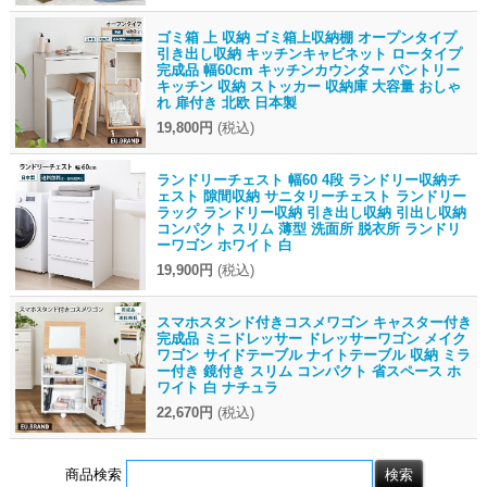
ゴミ箱 上 収納 ゴミ箱上収納棚 オープンタイプ
引き出し収納 キッチンキャビネット ロータイプ
完成品 幅60cm キッチンカウンター パントリー
キッチン 収納 ストッカー 収納庫 大容量 おしゃ
れ 扉付き 北欧 日本製
19,800円
(税込)
ランドリーチェスト 幅60 4段 ランドリー収納チ
ェスト 隙間収納 サニタリーチェスト ランドリー
ラック ランドリー収納 引き出し収納 引出し収納
コンパクト スリム 薄型 洗面所 脱衣所 ランドリ
ーワゴン ホワイト 白
19,900円
(税込)
スマホスタンド付きコスメワゴン キャスター付き
完成品 ミニドレッサー ドレッサーワゴン メイク
ワゴン サイドテーブル ナイトテーブル 収納 ミラ
ー付き 鏡付き スリム コンパクト 省スペース ホ
ワイト 白 ナチュラ
22,670円
(税込)
商品検索