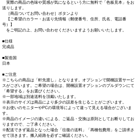
実際の商品の色味や質感が気になるという方に無料で「色板見本」をお
送りします。
［商品ついてお問い合わせ］ボタンより
【ご希望のカラー・お送り先情報（郵便番号、住所、氏名、電話番
号）】
をご明記の上、お問い合わせくださいますようお願いいたします。
■仕様
完成品
■製造国
日本
■ご注意
※こちらの商品は「軒先渡し」となります。オプションで開梱設置サービ
スがございます。ご希望の場合は、開梱設置オプションのプルダウンにて
「希望する」をお選びください。
※一部地域は別途送料を頂戴いたします。
※表示のサイズは商品により多少の誤差を生じることがございます。
※お使いのモニターやPCの環境等によって違って見える場合がございま
す。
※商品のイメージの違いによる、ご返品・交換は原則としてお断りしてお
りますので、ご了承ください。
※配送できず返品となった場合「往復の送料」「再梱包費用」をご請求さ
せて頂きます。搬入経路を必ずご確認ください。