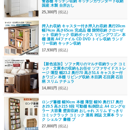
食器棚 キッチン収納 キッチンカウンター下収納
国産 木製 台所おし
25,300円
(税込)
押入れ収納 キャスター付き押入れ収納 奥行20cm
幅74cm 高さ65cm 完成品 棚 隙間収納 クローゼ
ット 収納ラック 収納ボックス リビングワゴン 本
棚 漫画 A4ファイル CD DVD トイレ収納 ランド
リー収納 キッチン収納
17,930円
(税込)
【新色追加】ソファ周りのマルチ収納ラック コミ
ック・文庫本の収納もお任せ ソファサイドストレ
ージ 薄型 幅23.2 奥行70 高さ51.6 キャスター付
きワゴン 本棚 リビング収納 木目調 石目調 石目
柄 スリム ナチュラ
14,801円
(税込)
ロング書棚 幅90cm 本棚 薄型 幅90 奥行17 奥行
き29.5 高さ215 8段 可動棚 転倒防止 A4 ロングセ
ラー 大容量 壁面収納 おしゃれ スリム すっきり
コミックラック コミック 漫画 雑誌 文庫本 ラッ
ク シェルフ 書棚 ブ
27,800円
(税込)