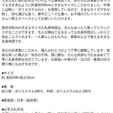
大きな丸い形のおせんべいのような座布団です。赤ちゃんが寝返りをうっ
ても大丈夫なように約直径100cmと大きなサイズにこだわりました。中身
には軽い「ポリエステルわた」を使用しているので、大きなサイズですが
軽く、持ち運びも楽々。家中どこへでも運べ、お子様のプレイスペースや
オムツ変えスペースとしてお使いいただけます。
直径100cmの大きなサイズの丸座布団は、大人もゆったり座ってリラック
スすることができます。大人が拗ねてまるまっても丸座布団がしっかりと
包みこんでくれます。一人暮らしはもちろん、家族みんなで使える大きな
丸座布団です。
安心の日本製にこだわり、職人がひとつひとつ丁寧に縫製しています。技
術を持った職人が「自分の子供、孫に贈る」そんな気持ちで心を込めて丁
寧に丸座布団を仕立てています。出産祝いや母の日・父の日・敬老の日の
贈り物にもおすすめです。
■サイズ
約 直径100×高さ12cm
■素 材
貼り材：ポリエステル100％、中綿：ポリエステルわた100％
■製造国：日本（福井県）
■お手入れ方法