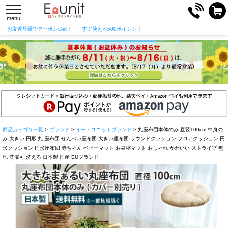
toggle
navigation
menu
お友達登録でクーポンGet！
すぐ使える500ポイント！
商品カテゴリ一覧
>
ブランド
>
イー・ユニットブランド
> 丸座布団本体のみ 直径100cm 中身の
み 大きい 円形 丸 座布団 せんべい座布団 大きい座布団 ラウンドクッション フロアクッション 円
形クッション 円形座布団 赤ちゃん ベビーマット お昼寝マット おしゃれ かわいい ストライプ 無
地 洗濯可 洗える 日本製 国産 EUブランド