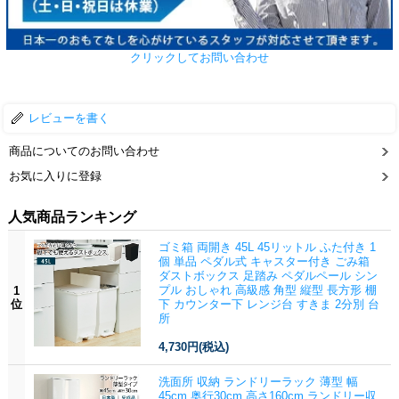
クリックしてお問い合わせ
レビューを書く
商品についてのお問い合わせ
お気に入りに登録
人気商品ランキング
ゴミ箱 両開き 45L 45リットル ふた付き 1
個 単品 ペダル式 キャスター付き ごみ箱
ダストボックス 足踏み ペダルペール シン
プル おしゃれ 高級感 角型 縦型 長方形 棚
1
位
下 カウンター下 レンジ台 すきま 2分別 台
所
4,730円
(税込)
洗面所 収納 ランドリーラック 薄型 幅
45cm 奥行30cm 高さ160cm ランドリー収