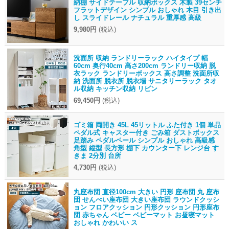
納棚 サイドテーブル 収納ボックス 木製 39センチ
フラットデザイン シンプル おしゃれ 木目 引き出
し スライドレール ナチュラル 重厚感 高級
9,980円
(税込)
洗面所 収納 ランドリーラック ハイタイプ 幅
60cm 奥行40cm 高さ200cm ランドリー収納 脱
衣ラック ランドリーボックス 高さ調整 洗面所収
納 洗面所 脱衣所 脱衣場 サニタリーラック タオ
ル収納 キッチン収納 リビン
69,450円
(税込)
ゴミ箱 両開き 45L 45リットル ふた付き 1個 単品
ペダル式 キャスター付き ごみ箱 ダストボックス
足踏み ペダルペール シンプル おしゃれ 高級感
角型 縦型 長方形 棚下 カウンター下 レンジ台 す
きま 2分別 台所
4,730円
(税込)
丸座布団 直径100cm 大きい 円形 座布団 丸 座布
団 せんべい座布団 大きい座布団 ラウンドクッシ
ョン フロアクッション 円形クッション 円形座布
団 赤ちゃん ベビー ベビーマット お昼寝マット
おしゃれ かわいい ス