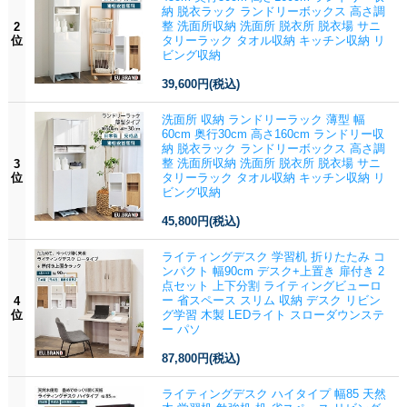
納 脱衣ラック ランドリーボックス 高さ調
整 洗面所収納 洗面所 脱衣所 脱衣場 サニ
2
位
タリーラック タオル収納 キッチン収納 リ
ビング収納
39,600円
(税込)
洗面所 収納 ランドリーラック 薄型 幅
60cm 奥行30cm 高さ160cm ランドリー収
納 脱衣ラック ランドリーボックス 高さ調
整 洗面所収納 洗面所 脱衣所 脱衣場 サニ
3
位
タリーラック タオル収納 キッチン収納 リ
ビング収納
45,800円
(税込)
ライティングデスク 学習机 折りたたみ コ
ンパクト 幅90cm デスク+上置き 扉付き 2
点セット 上下分割 ライティングビューロ
ー 省スペース スリム 収納 デスク リビン
4
位
グ学習 木製 LEDライト スローダウンステ
ー パソ
87,800円
(税込)
ライティングデスク ハイタイプ 幅85 天然