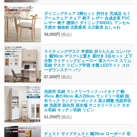
ダイニングチェア 2脚セット 肘付き 完成品 セミ
アームチェア チェア 椅子 レザー 合成皮革 PVC
レザー 椅子 腰掛け ダイニングANSEL アンセル
天然木 無垢材 北欧家具 大川家具 おしゃれ
58,000円
(税込)
ライティングデスク 学習机 折りたたみ コンパク
ト 幅90cm デスク+上置き 扉付き 2点セット 上下
分割 ライティングビューロー 省スペース スリム
収納 デスク リビング学習 木製 LEDライト スロ
ーダウンステー パソ
87,800円
(税込)
洗面所 収納 ランドリーラック ハイタイプ 幅
45cm 奥行40cm 高さ200cm ランドリー収納 脱
衣ラック ランドリーボックス 高さ調整 洗面所収
納 洗面所 脱衣所 脱衣場 サニタリーラック タオ
ル収納 キッチン収納 リビン
61,050円
(税込)
チェスト サイドチェスト 幅39cm ローボード 収