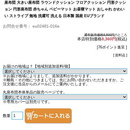
座布団 大きい座布団 ラウンドクッション フロアクッション 円形クッシ
ョン 円形座布団 赤ちゃん ベビーマット お昼寝マット おしゃれ かわい
い ストライプ 無地 洗濯可 洗える 日本製 国産 EUブランド
eu02481-016e
通常販売価格8,800円
のところ
本店特別価格
8,360円
(税込)
[76ポイント進呈 ]
[ 送料込 ]
お届けの地域は？【地域別追加送料/個】
※お届け地域によりまして、追加送料がかかります。
※離島・その他につきましては、先にお問い合わせいただきますか、ご
注文後に当店からのメールにてご案内いたします。
丸座布団本体単品の販売ページです。
※専用カバーは別売りです。
数量