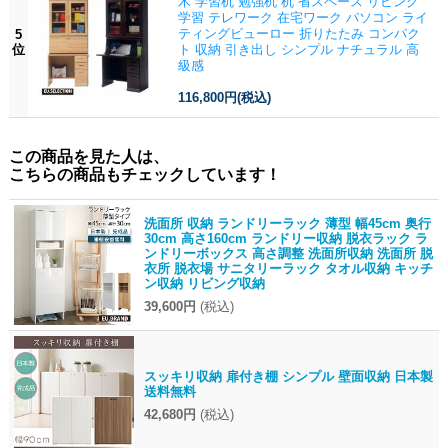
木 学習机 勉強机 机 省スペース リビング
学習 テレワーク 在宅ワーク パソコン ライ
ティングビューロー 折りたたみ コンパク
5
位
ト 収納 引き出し シンプル ナチュラル 高
級感
116,800円
(税込)
この商品を見た人は、
こちらの商品もチェックしています！
洗面所 収納 ランドリーラック 薄型 幅45cm 奥行
30cm 高さ160cm ランドリー収納 脱衣ラック ラ
ンドリーボックス 高さ調整 洗面所収納 洗面所 脱
衣所 脱衣場 サニタリーラック タオル収納 キッチ
ン収納 リビング収納
39,600円
(税込)
スッキリ収納 扉付き棚 シンプル 壁面収納 日本製
送料無料
42,680円
(税込)