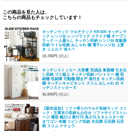
この商品を見た人は、
こちらの商品もチェックしています！
キッチンラック マルチラック KR-600 キッチンラ
ック レンジ台 レンジラック スライド棚 オープン
ラック 一人暮らし キッチン収納 レンジ台 炊飯器
収納 ケトル収納 おしゃれ 棚 電子レンジ台 上置
き シェルフ 省スペ
10,780円
(税込)
キッチンストッカー 大容量 完成品 食器棚 引き出
し収納 ゴミ箱上 キッチン収納 パントリー 棚 収
納棚 収納庫 可動棚 開き戸 扉付き キッチン収納
棚 キッチンキャビネット スリム おしゃれ 白 キ
ッチンストッカー E
42,000円
(税込)
【新色追加】ソファ周りのマルチ収納ラック コミ
ック・文庫本の収納もお任せ ソファサイドストレ
ージ 薄型 幅23.2 奥行70 高さ51.6 キャスター付
きワゴン 本棚 リビング収納 木目調 石目調 石目
柄 スリム ナチュラ