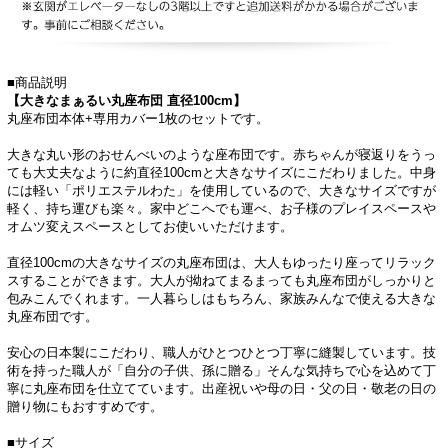
■商品説明
【大きなまぁるい丸座布団 直径100cm】
丸座布団本体+専用カバー1枚のセットです。
大きな丸い形のおせんべいのような座布団です。赤ちゃんが寝返りをうっ
ても大丈夫なように約直径100cmと大きなサイズにこだわりました。中身
には軽い「ポリエステルわた」を使用しているので、大きなサイズですが
軽く、持ち運びも楽々。家中どこへでも運べ、お子様のプレイスペースや
オムツ変えスペースとしてお使いいただけます。
直径100cmの大きなサイズの丸座布団は、大人もゆったり座ってリラック
スすることができます。大人が拗ねてまるまっても丸座布団がしっかりと
包みこんでくれます。一人暮らしはもちろん、家族みんなで使える大きな
丸座布団です。
安心の日本製にこだわり、職人がひとつひとつ丁寧に縫製しています。技
術を持った職人が「自分の子供、孫に贈る」そんな気持ちで心を込めて丁
寧に丸座布団を仕立てています。出産祝いや母の日・父の日・敬老の日の
贈り物にもおすすめです。
■サイズ