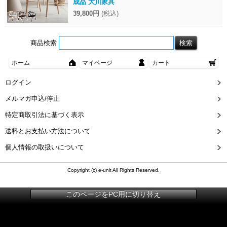
成品 大川家具
39,800円
(税込)
商品検索
ホーム
マイページ
カート
ログイン
メルマガ申込/停止
特定商取引法に基づく表示
送料とお支払い方法について
個人情報の取扱いについて
Copyright (c) e-unit All Rights Reserved.
このページをPC用に切り替え
{ item_id: 'eu02480-016e', item_name: '丸座布団 直径100cm 大きい 円形 座
布団 丸 座布団 せんべい座布団 大きい座布団 ラウンドクッション フロアク
ッション 円形クッション 円形座布団 赤ちゃん ベビー ベビーマット お昼寝