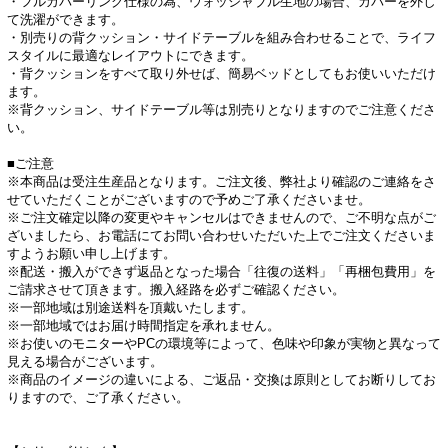
・フルカバーリング仕様の為、ウォッシャブル生地の場合、カバーを外し
て洗濯ができます。
・別売りの背クッション・サイドテーブルを組み合わせることで、ライフ
スタイルに最適なレイアウトにできます。
・背クッションをすべて取り外せば、簡易ベッドとしてもお使いいただけ
ます。
※背クッション、サイドテーブル等は別売りとなりますのでご注意くださ
い。
■ご注意
※本商品は受注生産品となります。ご注文後、弊社より確認のご連絡をさ
せていただくことがございますので予めご了承くださいませ。
※ご注文確定以降の変更やキャンセルはできませんので、ご不明な点がご
ざいましたら、お電話にてお問い合わせいただいた上でご注文くださいま
すようお願い申し上げます。
※配送・搬入ができず返品となった場合「往復の送料」「再梱包費用」を
ご請求させて頂きます。搬入経路を必ずご確認ください。
※一部地域は別途送料を頂戴いたします。
※一部地域ではお届け時間指定を承れません。
※お使いのモニターやPCの環境等によって、色味や印象が実物と異なって
見える場合がございます。
※商品のイメージの違いによる、ご返品・交換は原則としてお断りしてお
りますので、ご了承ください。