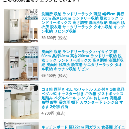
洗面所 収納 ランドリーラック 薄型 幅45cm 奥行
30cm 高さ160cm ランドリー収納 脱衣ラック ラ
ンドリーボックス 高さ調整 洗面所収納 洗面所 脱
衣所 脱衣場 サニタリーラック タオル収納 キッチ
ン収納 リビング収納
39,600円
(税込)
洗面所 収納 ランドリーラック ハイタイプ 幅
60cm 奥行40cm 高さ200cm ランドリー収納 脱
衣ラック ランドリーボックス 高さ調整 洗面所収
納 洗面所 脱衣所 脱衣場 サニタリーラック タオ
ル収納 キッチン収納 リビン
69,450円
(税込)
ゴミ箱 両開き 45L 45リットル ふた付き 1個 単品
ペダル式 キャスター付き ごみ箱 ダストボックス
足踏み ペダルペール シンプル おしゃれ 高級感
角型 縦型 長方形 棚下 カウンター下 レンジ台 す
きま 2分別 台所
4,730円
(税込)
キッチンボード 幅122cm 両ガラス 食器棚 ダイニ