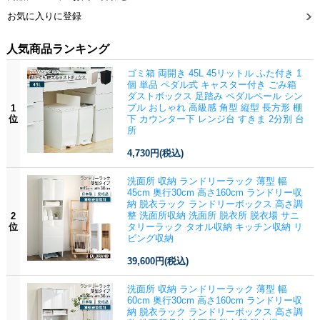
お気に入りに登録
人気商品ランキング
ゴミ箱 両開き 45L 45リットル ふた付き 1
個 単品 ペダル式 キャスター付き ごみ箱
ダストボックス 足踏み ペダルペール シン
プル おしゃれ 高級感 角型 縦型 長方形 棚
1
位
下 カウンター下 レンジ台 すきま 2分別 台
所
4,730円
(税込)
洗面所 収納 ランドリーラック 薄型 幅
45cm 奥行30cm 高さ160cm ランドリー収
納 脱衣ラック ランドリーボックス 高さ調
整 洗面所収納 洗面所 脱衣所 脱衣場 サニ
2
位
タリーラック タオル収納 キッチン収納 リ
ビング収納
39,600円
(税込)
洗面所 収納 ランドリーラック 薄型 幅
60cm 奥行30cm 高さ160cm ランドリー収
納 脱衣ラック ランドリーボックス 高さ調