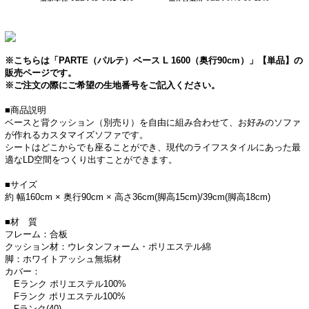
※こちらは「PARTE（パルテ）ベース L 1600（奥行90cm）」【単品】の
販売ページです。
※ご注文の際にご希望の生地番号をご記入ください。
■商品説明
ベースと背クッション（別売り）を自由に組み合わせて、お好みのソファ
が作れるカスタマイズソファです。
シートはどこからでも座ることができ、現代のライフスタイルにあった最
適なLD空間をつくり出すことができます。
■サイズ
約 幅160cm × 奥行90cm × 高さ36cm(脚高15cm)/39cm(脚高18cm)
■材 質
フレーム：合板
クッション材：ウレタンフォーム・ポリエステル綿
脚：ホワイトアッシュ無垢材
カバー：
Eランク ポリエステル100%
Fランク ポリエステル100%
Fランク(40)