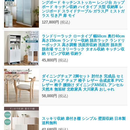
ングボード キッチンストッカー レンジ台 カップ
ボード キッチン収納 ハイタイプ 大型 収納庫 レ
ンジボード スライドテーブル ガラス戸 ミストガ
ラス 引き戸 扉 モイ
127,800円
(税込)
ランドリーラック ロータイプ 幅60cm 奥行40cm
高さ150cm ランドリー収納 脱衣ラック ランドリ
ーボックス 高さ調整 洗面所収納 洗面所 脱衣所
脱衣場 サニタリーラック タオル収納 キッチン収
納 リビング収納 収納ラ
45,800円
(税込)
ダイニングチェア 2脚セット 肘付き 完成品 セミ
アームチェア チェア 椅子 レザー 合成皮革 PVC
レザー 椅子 腰掛け ダイニングANSEL アンセル
天然木 無垢材 北欧家具 大川家具 おしゃれ
58,000円
(税込)
スッキリ収納 扉付き棚 シンプル 壁面収納 日本製
送料無料
42,680円
(税込)