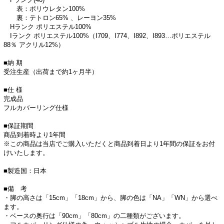
表：ポリウレタン100%
裏：テトロン65% 、レーヨン35%
Hランク ポリエステル100%
Iランク ポリエステル100%（I709、I774、I892、I893…ポリエステル
88％ アクリル12%）
■納 期
受注生産（出荷まで約1ヶ月半）
■仕 様
完成品
フルカバーリング仕様
■保証期間
商品到着時より1年間
※この商品は当店でご購入いただくと商品到着日より1年間の保証をお付
けいたします。
■製造国：日本
■備 考
・脚の高さは「15cm」「18cm」から、脚の色は「NA」「WN」から選べ
ます。
・ベースの奥行は「90cm」「80cm」の二種類がございます。