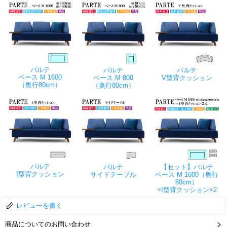
パルテ
パルテ
パルテ
ベース M 1600
ベース M 800
V型背クッション
（奥行80cm）
（奥行80cm）
パルテ
パルテ
【セット】パルテ
I型背クッション
サイドテーブル
ベース M 1600（奥行
80cm）
+I型背クッション×2
レビューを書く
商品についてのお問い合わせ