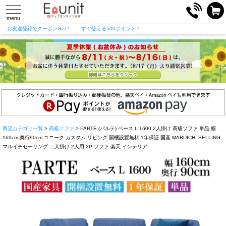
toggle
navigation
menu
お友達登録でクーポンGet！
すぐ使える500ポイント！
商品カテゴリ一覧
>
高級ソファ
> PARTE (パルテ) ベース L 1600 2人掛け 高級ソファ 単品 幅
160cm 奥行90cm ユニーク カスタム リビング 開梱設置無料 1年保証 国産 MARUICHI SELLING
マルイチセーリング 二人掛け 2人用 2P ソファ 楽天 インテリア