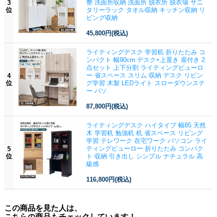
整 洗面所収納 洗面所 脱衣所 脱衣場 サニ
3
位
タリーラック タオル収納 キッチン収納 リ
ビング収納
45,800円
(税込)
ライティングデスク 学習机 折りたたみ コ
ンパクト 幅90cm デスク+上置き 扉付き 2
点セット 上下分割 ライティングビューロ
ー 省スペース スリム 収納 デスク リビン
4
位
グ学習 木製 LEDライト スローダウンステ
ー パソ
87,800円
(税込)
ライティングデスク ハイタイプ 幅85 天然
木 学習机 勉強机 机 省スペース リビング
学習 テレワーク 在宅ワーク パソコン ライ
ティングビューロー 折りたたみ コンパク
5
位
ト 収納 引き出し シンプル ナチュラル 高
級感
116,800円
(税込)
この商品を見た人は、
こちらの商品もチェックしています！