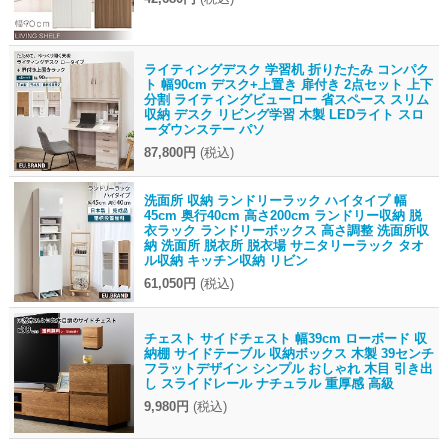
ライティングデスク 学習机 折りたたみ コンパク
ト 幅90cm デスク+上置き 扉付き 2点セット 上下
分割 ライティングビューロー 省スペース スリム
収納 デスク リビング学習 木製 LEDライト スロ
ーダウンステー パソ
87,800円
(税込)
洗面所 収納 ランドリーラック ハイタイプ 幅
45cm 奥行40cm 高さ200cm ランドリー収納 脱
衣ラック ランドリーボックス 高さ調整 洗面所収
納 洗面所 脱衣所 脱衣場 サニタリーラック タオ
ル収納 キッチン収納 リビン
61,050円
(税込)
チェスト サイドチェスト 幅39cm ローボード 収
納棚 サイドテーブル 収納ボックス 木製 39センチ
フラットデザイン シンプル おしゃれ 木目 引き出
し スライドレール ナチュラル 重厚感 高級
9,980円
(税込)