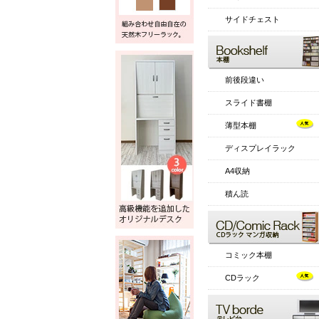
サイドチェスト
前後段違い
スライド書棚
薄型本棚
ディスプレイラック
A4収納
積ん読
コミック本棚
CDラック