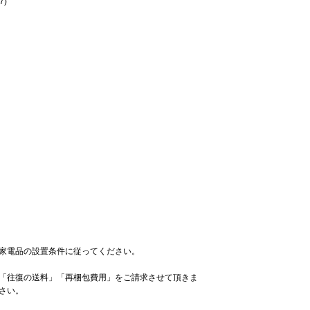
7)
家電品の設置条件に従ってください。
「往復の送料」「再梱包費用」をご請求させて頂きま
さい。