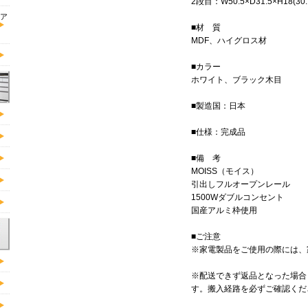
2段目：W50.5×D31.5×H18(30.
ア
■材 質
MDF、ハイグロス材
■カラー
ホワイト、ブラック木目
■製造国：日本
■仕様：完成品
■備 考
MOISS（モイス）
引出しフルオープンレール
1500Wダブルコンセント
国産アルミ枠使用
■ご注意
※家電製品をご使用の際には、
※配送できず返品となった場合
す。搬入経路を必ずご確認くだ