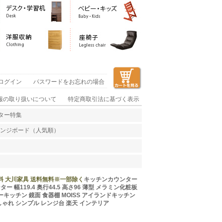
ログイン
パスワードをお忘れの場合
報の取り扱いについて
特定商取引法に基づく表示
ター特集
上レンジボード（人気順）
料 大川家具 送料無料※一部除く
キッチンカウンター
ー 幅119.4 奥行44.5 高さ96 薄型 メラミン化粧板
ーキッチン 鏡面 食器棚 MOISS アイランドキッチン
ゃれ シンプル レンジ台 楽天 インテリア