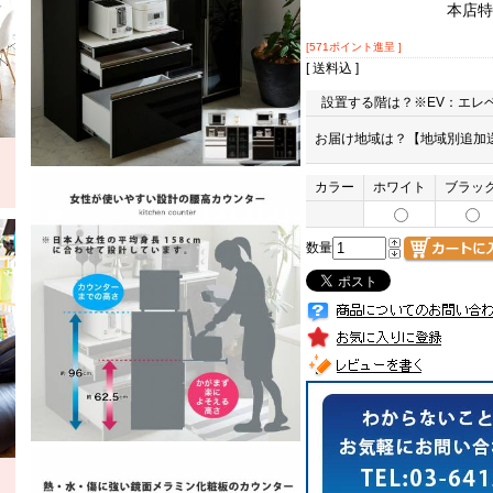
本店特
[571ポイント進呈 ]
[ 送料込 ]
設置する階は？※EV：エレ
お届け地域は？【地域別追加送
カラー
ホワイト
ブラッ
数量