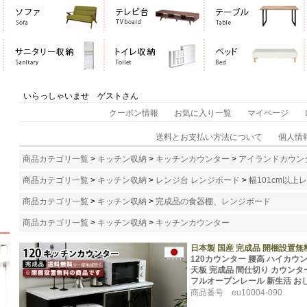
いらっしゃいませ ゲストさん
クーポン情報
お気に入り一覧
マイページ
送料とお支払い方法について
個人情
商品カテゴリ一覧
>
キッチン収納
>
キッチンカウンター
>
アイランドカウン
商品カテゴリ一覧
>
キッチン収納
>
レンジ台 レンジボード
>
幅101cm以
商品カテゴリ一覧
>
キッチン収納
>
完成品の食器棚、レンジボード
商品カテゴリ一覧
>
キッチン収納
>
キッチンカウンター
日本製 国産 完成品 開梱設置無
120カウンター 腰高 ハイカウンタ
天板 完成品 間仕切り カウンタ
フルオープンレール 新生活 おし
商品番号 eu10004-090