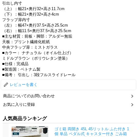
引出し内寸
（上）：幅21×奥行32×高さ11.7cm
（下）：幅21×奥行32×高さ4cm
フラップ扉内寸
（左）：幅47×奥行37.5×高さ25.5cm
（右）：幅11.5×奥行37.5×高さ25.5cm
■主な材質：前板・脚部：アルダー無垢
天板：プリント繊維化粧紙
中央フラップ扉：ミストガラス
■カラー： ナチュラル（オイル仕上げ）
ミドルブラウン（ポリウレタン塗装）
■仕様：完成品
■製造国：ベトナム製
■備考： 引出し：3段フルスライドレール
レビューを書く
商品についてのお問い合わせ
お気に入りに登録
人気商品ランキング
ゴミ箱 両開き 45L 45リットル ふた付き 1
個 単品 ペダル式 キャスター付き ごみ箱