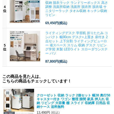
収納 脱衣ラック ランドリーボックス 高さ
調整 洗面所収納 洗面所 脱衣所 脱衣場 サ
4
位
ニタリーラック タオル収納 キッチン収納
リビン
69,450円
(税込)
ライティングデスク 学習机 折りたたみ コ
ンパクト 幅90cm デスク+上置き 扉付き 2
点セット 上下分割 ライティングビューロ
ー 省スペース スリム 収納 デスク リビン
5
位
グ学習 木製 LEDライト スローダウンステ
ー パソ
87,800円
(税込)
この商品を見た人は、
こちらの商品もチェックしています！
クローゼット 収納 ラック 2個セット 幅38 奥行58
キャスター付き ワゴン 整理 隙間 家具 押入れ 収
納 リビング 大容量 棚 スライド 収納庫 日用品 収
納ケース 送料無料
13,490円
(税込)