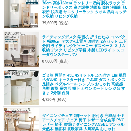
30cm 高さ160cm ランドリー収納 脱衣ラック ラ
ンドリーボックス 高さ調整 洗面所収納 洗面所 脱
衣所 脱衣場 サニタリーラック タオル収納 キッチ
ン収納 リビング収納
39,600円
(税込)
ライティングデスク 学習机 折りたたみ コンパク
ト 幅90cm デスク+上置き 扉付き 2点セット 上下
分割 ライティングビューロー 省スペース スリム
収納 デスク リビング学習 木製 LEDライト スロ
ーダウンステー パソ
87,800円
(税込)
ゴミ箱 両開き 45L 45リットル ふた付き 1個 単品
ペダル式 キャスター付き ごみ箱 ダストボックス
足踏み ペダルペール シンプル おしゃれ 高級感
角型 縦型 長方形 棚下 カウンター下 レンジ台 す
きま 2分別 台所
4,730円
(税込)
ダイニングチェア 2脚セット 肘付き 完成品 セミ
アームチェア チェア 椅子 レザー 合成皮革 PVC
レザー 椅子 腰掛け ダイニングANSEL アンセル
天然木 無垢材 北欧家具 大川家具 おしゃれ