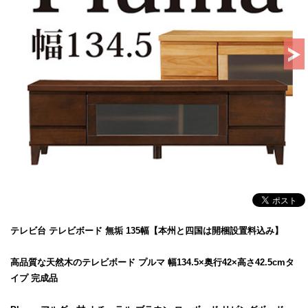
テレビ台 テレビボード 無垢 135幅【本州と四国は開梱設置料込み】
高品質な天然木のテレビボード プルマ 幅134.5×奥行42×高さ42.5cmタ
イプ 完成品