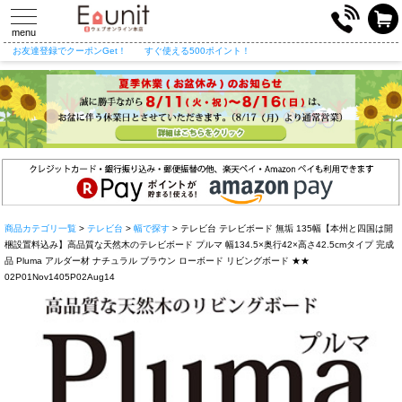
toggle
navigation
menu
お友達登録でクーポンGet！
すぐ使える500ポイント！
商品カテゴリ一覧
>
テレビ台
>
幅で探す
> テレビ台 テレビボード 無垢 135幅【本州と四国は開
梱設置料込み】高品質な天然木のテレビボード プルマ 幅134.5×奥行42×高さ42.5cmタイプ 完成
品 Pluma アルダー材 ナチュラル ブラウン ローボード リビングボード ★★
02P01Nov1405P02Aug14