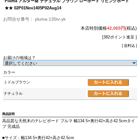
Pluma アルダー材 ナチュラル ブラウン ローボード リビングボード
★★ 02P01Nov1405P02Aug14
pluma-135tv-yk
本店特別価格
42,065円
(税込)
[382ポイント進呈 ]
[ 送料込 ]
お届けの地域は？
カラー
ミドルブラウン
ナチュラル
商品説明
高品質な天然木のテレビボード プルマ 幅134.5×奥行42×高さ42.5cmタイ
プ 完成品
■サイズ：幅134.5×奥行42×高さ42.5cm