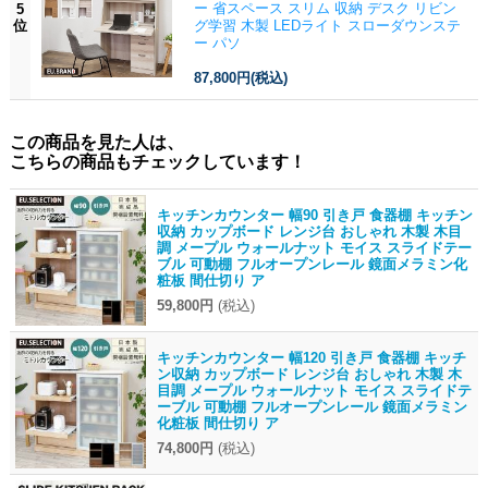
ー 省スペース スリム 収納 デスク リビン
5
位
グ学習 木製 LEDライト スローダウンステ
ー パソ
87,800円
(税込)
この商品を見た人は、
こちらの商品もチェックしています！
キッチンカウンター 幅90 引き戸 食器棚 キッチン
収納 カップボード レンジ台 おしゃれ 木製 木目
調 メープル ウォールナット モイス スライドテー
ブル 可動棚 フルオープンレール 鏡面メラミン化
粧板 間仕切り ア
59,800円
(税込)
キッチンカウンター 幅120 引き戸 食器棚 キッチ
ン収納 カップボード レンジ台 おしゃれ 木製 木
目調 メープル ウォールナット モイス スライドテ
ーブル 可動棚 フルオープンレール 鏡面メラミン
化粧板 間仕切り ア
74,800円
(税込)