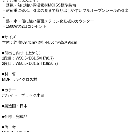
・蒸気・熱に強い調湿素材MOISS標準装備
・耐荷重に優れ、引出の奥まで取り出しやすいフルオープンレールの引出
し
・熱・水・傷に強い鏡面メラミン化粧板のカウンター
・1500Wの2口コンセント
■サイズ
本体：約 幅89.4cm×奥行44.5cm×高さ96cm
■引出し内寸（上から）
1段目：W50.5×D31.5×H7(8.7)
2段目：W50.5×D31.5×H18(30.7)
■材 質
MDF、ハイグロス材
■カラー
ホワイト、ブラック木目
■製造国：日本
■仕様：完成品
■備 考