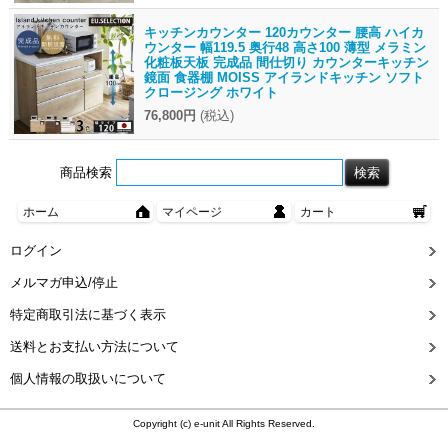
キッチンカウンター 120カウンター 腰高 ハイカ
ウンター 幅119.5 奥行48 高さ100 薄型 メラミン
化粧板天板 完成品 間仕切り カウンターキッチン
鏡面 食器棚 MOISS アイランドキッチン ソフト
クロージング ホワイト
76,800円
(税込)
商品検索
ホーム
マイページ
カート
ログイン
メルマガ申込/停止
特定商取引法に基づく表示
送料とお支払い方法について
個人情報の取扱いについて
Copyright (c) e-unit All Rights Reserved.