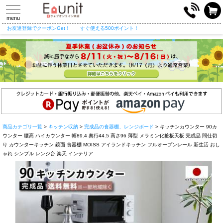
toggle
navigation
menu
お友達登録でクーポンGet！
すぐ使える500ポイント！
商品カテゴリ一覧
>
キッチン収納
>
完成品の食器棚、レンジボード
> キッチンカウンター 90カ
ウンター 腰高 ハイカウンター 幅89.4 奥行44.5 高さ96 薄型 メラミン化粧板天板 完成品 間仕切
り カウンターキッチン 鏡面 食器棚 MOISS アイランドキッチン フルオープンレール 新生活 おし
ゃれ シンプル レンジ台 楽天 インテリア