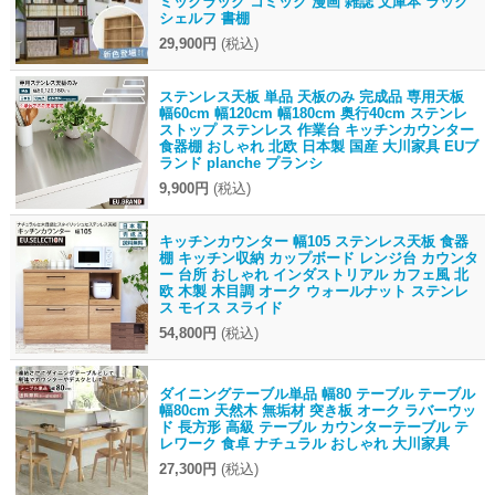
ミックラック コミック 漫画 雑誌 文庫本 ラック
シェルフ 書棚
29,900円
(税込)
ステンレス天板 単品 天板のみ 完成品 専用天板
幅60cm 幅120cm 幅180cm 奥行40cm ステンレ
ストップ ステンレス 作業台 キッチンカウンター
食器棚 おしゃれ 北欧 日本製 国産 大川家具 EUブ
ランド planche プランシ
9,900円
(税込)
キッチンカウンター 幅105 ステンレス天板 食器
棚 キッチン収納 カップボード レンジ台 カウンタ
ー 台所 おしゃれ インダストリアル カフェ風 北
欧 木製 木目調 オーク ウォールナット ステンレ
ス モイス スライド
54,800円
(税込)
ダイニングテーブル単品 幅80 テーブル テーブル
幅80cm 天然木 無垢材 突き板 オーク ラバーウッ
ド 長方形 高級 テーブル カウンターテーブル テ
レワーク 食卓 ナチュラル おしゃれ 大川家具
27,300円
(税込)