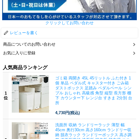
クリックしてお問い合わせ
レビューを書く
商品についてのお問い合わせ
お気に入りに登録
人気商品ランキング
ゴミ箱 両開き 45L 45リットル ふた付き 1
個 単品 ペダル式 キャスター付き ごみ箱
ダストボックス 足踏み ペダルペール シン
プル おしゃれ 高級感 角型 縦型 長方形 棚
1
位
下 カウンター下 レンジ台 すきま 2分別 台
所
4,730円
(税込)
洗面所 収納 ランドリーラック 薄型 幅
45cm 奥行30cm 高さ160cm ランドリー収
納 脱衣ラック ランドリーボックス 高さ調