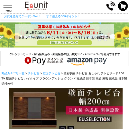
toggle
navigation
menu
お友達登録でクーポンGet！
すぐ使える500ポイント！
商品カテゴリ一覧
>
テレビ台
>
壁面テレビ台
> 壁面収納 テレビ台 おしゃれ テレビボード 200
TV 壁面テレビ台 ハイタイプ ブラウン アッシュ グランド 完成品 日本製 高級 無垢 完成品 日本製
送料無料