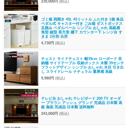
239,000円
(税込)
ゴミ箱 両開き 45L 45リットル ふた付き 1個 単品
ペダル式 キャスター付き ごみ箱 ダストボックス
足踏み ペダルペール シンプル おしゃれ 高級感
角型 縦型 長方形 棚下 カウンター下 レンジ台 す
きま 2分別 台所
4,730円
(税込)
チェスト サイドチェスト 幅39cm ローボード 収
納棚 サイドテーブル 収納ボックス 木製 39センチ
フラットデザイン シンプル おしゃれ 木目 引き出
し スライドレール ナチュラル 重厚感 高級
9,980円
(税込)
テレビ台 おしゃれ テレビボード 200 TV オーダ
ー ブラウン アッシュ グランド 完成品 日本製 高
級 無垢 完成品 日本製 送料無料
243,000円
(税込)