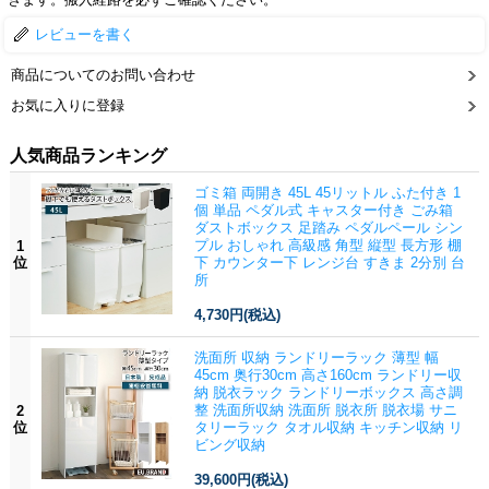
レビューを書く
商品についてのお問い合わせ
お気に入りに登録
人気商品ランキング
ゴミ箱 両開き 45L 45リットル ふた付き 1
個 単品 ペダル式 キャスター付き ごみ箱
ダストボックス 足踏み ペダルペール シン
プル おしゃれ 高級感 角型 縦型 長方形 棚
1
位
下 カウンター下 レンジ台 すきま 2分別 台
所
4,730円
(税込)
洗面所 収納 ランドリーラック 薄型 幅
45cm 奥行30cm 高さ160cm ランドリー収
納 脱衣ラック ランドリーボックス 高さ調
整 洗面所収納 洗面所 脱衣所 脱衣場 サニ
2
位
タリーラック タオル収納 キッチン収納 リ
ビング収納
39,600円
(税込)