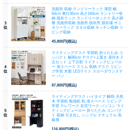
洗面所 収納 ランドリーラック 薄型 幅
60cm 奥行30cm 高さ160cm ランドリー収
納 脱衣ラック ランドリーボックス 高さ調
整 洗面所収納 洗面所 脱衣所 脱衣場 サニ
3
位
タリーラック タオル収納 キッチン収納 リ
ビング収納
45,800円
(税込)
ライティングデスク 学習机 折りたたみ コ
ンパクト 幅90cm デスク+上置き 扉付き 2
点セット 上下分割 ライティングビューロ
ー 省スペース スリム 収納 デスク リビン
4
位
グ学習 木製 LEDライト スローダウンステ
ー パソ
87,800円
(税込)
ライティングデスク ハイタイプ 幅85 天然
木 学習机 勉強机 机 省スペース リビング
学習 テレワーク 在宅ワーク パソコン ライ
ティングビューロー 折りたたみ コンパク
5
位
ト 収納 引き出し シンプル ナチュラル 高
級感
116,800円
(税込)