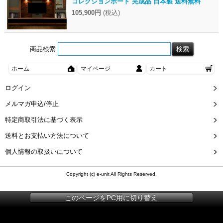
コレクションボード 完成品 日本製 送料無料
105,900円
(税込)
商品検索
ホーム
マイページ
カート
ログイン
メルマガ申込/停止
特定商取引法に基づく表示
送料とお支払い方法について
個人情報の取扱いについて
Copyright (c) e-unit All Rights Reserved.
このページをPC用に切り替え
{ item_id: 'eu10042-093', item_name: '壁面収納 テレビ台 おしゃれ テレビボ
ード 200 TV 壁面テレビ台 ハイタイプ ブラウン アッシュ グランド 完成品