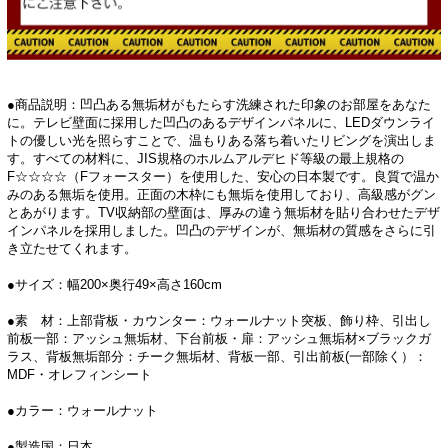
●商品説明：凹凸ある無垢材がもたらす洗練された印象のお部屋をあなた
に。テレビ壁面に採用した凹凸のあるデザインパネルに、LEDダウンライ
トの優しい光を照らすことで、温もりある落ち着いたリビングを演出しま
す。すべての材料に、JIS規格のホルムアルデヒド等級の最上規格の
F☆☆☆☆（Fフォースター）を使用した、安心の日本製です。良質で温か
みのある無垢を使用。正面の木枠にも無垢を使用しており、高級感がグン
とあがります。TV収納部の壁面は、厚みの違う無垢材を貼り合わせたデザ
インパネルを採用しました。凹凸のデザインが、無垢材の質感をさらに引
き立たせてくれます。
●サイズ：幅200×奥行49×高さ160cm
●素 材：上部背板・カウンター：ウォールナット突板、飾り枠、引出し
前板一部：アッシュ無垢材、下台前板・扉：アッシュ無垢材×ブラックガ
ラス、背板無垢部分：チーク無垢材、背板一部、引出前板(一部除く）：
MDF・オレフィンシート
●カラー：ウォールナット
●製造国：日本