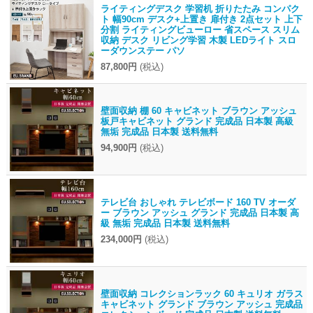
ライティングデスク 学習机 折りたたみ コンパク
ト 幅90cm デスク+上置き 扉付き 2点セット 上下
分割 ライティングビューロー 省スペース スリム
収納 デスク リビング学習 木製 LEDライト スロ
ーダウンステー パソ
87,800円
(税込)
壁面収納 棚 60 キャビネット ブラウン アッシュ
板戸キャビネット グランド 完成品 日本製 高級
無垢 完成品 日本製 送料無料
94,900円
(税込)
テレビ台 おしゃれ テレビボード 160 TV オーダ
ー ブラウン アッシュ グランド 完成品 日本製 高
級 無垢 完成品 日本製 送料無料
234,000円
(税込)
壁面収納 コレクションラック 60 キュリオ ガラス
キャビネット グランド ブラウン アッシュ 完成品