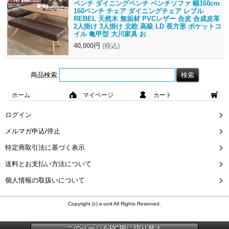
ベンチ ダイニングベンチ ベンチソファ 幅160cm
160ベンチ チェア ダイニングチェア レブル
REBEL 天然木 無垢材 PVCレザー 合皮 合成皮革
2人掛け 3人掛け 北欧 高級 LD 長方形 ポケットコ
イル 亀甲型 大川家具 お
40,000円
(税込)
商品検索
ホーム
マイページ
カート
ログイン
メルマガ申込/停止
特定商取引法に基づく表示
送料とお支払い方法について
個人情報の取扱いについて
Copyright (c) e-unit All Rights Reserved.
このページをPC用に切り替え