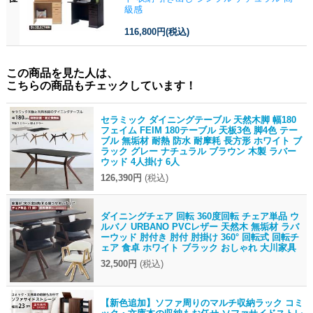
級感
116,800円
(税込)
この商品を見た人は、
こちらの商品もチェックしています！
セラミック ダイニングテーブル 天然木脚 幅180
フェイム FEIM 180テーブル 天板3色 脚4色 テー
ブル 無垢材 耐熱 防水 耐摩耗 長方形 ホワイト ブ
ラック グレー ナチュラル ブラウン 木製 ラバー
ウッド 4人掛け 6人
126,390円
(税込)
ダイニングチェア 回転 360度回転 チェア単品 ウ
ルバノ URBANO PVCレザー 天然木 無垢材 ラバ
ーウッド 肘付き 肘付 肘掛け 360° 回転式 回転チ
ェア 食卓 ホワイト ブラック おしゃれ 大川家具
32,500円
(税込)
【新色追加】ソファ周りのマルチ収納ラック コミ