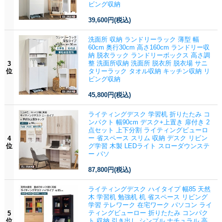
ビング収納
39,600円
(税込)
洗面所 収納 ランドリーラック 薄型 幅
60cm 奥行30cm 高さ160cm ランドリー収
納 脱衣ラック ランドリーボックス 高さ調
整 洗面所収納 洗面所 脱衣所 脱衣場 サニ
3
位
タリーラック タオル収納 キッチン収納 リ
ビング収納
45,800円
(税込)
ライティングデスク 学習机 折りたたみ コ
ンパクト 幅90cm デスク+上置き 扉付き 2
点セット 上下分割 ライティングビューロ
ー 省スペース スリム 収納 デスク リビン
4
位
グ学習 木製 LEDライト スローダウンステ
ー パソ
87,800円
(税込)
ライティングデスク ハイタイプ 幅85 天然
木 学習机 勉強机 机 省スペース リビング
学習 テレワーク 在宅ワーク パソコン ライ
ティングビューロー 折りたたみ コンパク
5
位
ト 収納 引き出し シンプル ナチュラル 高