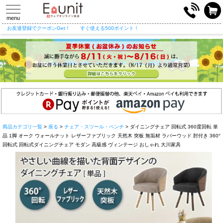
toggle
navigation
menu
お友達登録でクーポンGet！
すぐ使える500ポイント！
商品カテゴリ一覧
>
座る
>
チェア・スツール・ベンチ
> ダイニングチェア 回転式 360度回転 単
品 1脚 オーク ウォールナット レザーファブリック 天然木 突板 無垢材 ラバーウッド 肘付き 360°
回転式 回転式ダイニングチェア モダン 高級感 ヴィンテージ おしゃれ 大川家具