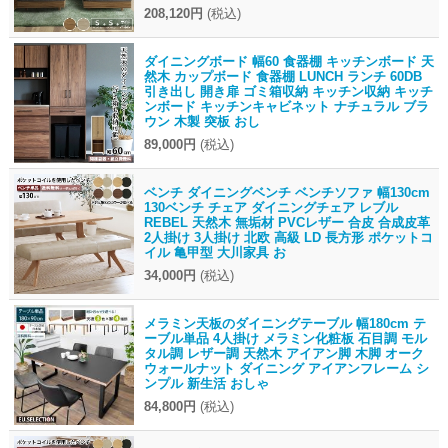
208,120円
(税込)
ダイニングボード 幅60 食器棚 キッチンボード 天
然木 カップボード 食器棚 LUNCH ランチ 60DB
引き出し 開き扉 ゴミ箱収納 キッチン収納 キッチ
ンボード キッチンキャビネット ナチュラル ブラ
ウン 木製 突板 おし
89,000円
(税込)
ベンチ ダイニングベンチ ベンチソファ 幅130cm
130ベンチ チェア ダイニングチェア レブル
REBEL 天然木 無垢材 PVCレザー 合皮 合成皮革
2人掛け 3人掛け 北欧 高級 LD 長方形 ポケットコ
イル 亀甲型 大川家具 お
34,000円
(税込)
メラミン天板のダイニングテーブル 幅180cm テ
ーブル単品 4人掛け メラミン化粧板 石目調 モル
タル調 レザー調 天然木 アイアン脚 木脚 オーク
ウォールナット ダイニング アイアンフレーム シ
ンプル 新生活 おしゃ
84,800円
(税込)