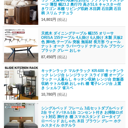
ック・文庫本の収納もお任せ ソファサイドストレ
ージ 薄型 幅23.2 奥行70 高さ51.6 キャスター付
きワゴン 本棚 リビング収納 木目調 石目調 石目
柄 スリム ナチュラ
14,801円
(税込)
天然木 ダイニングテーブル 幅155 オリーサ
ORISA 155テーブル 4人掛け 6人掛け 木製 天板2
色 脚4色 テーブル 突板 無垢材 長方形 ウォール
ナット オーク ラバーウッド ナチュラル ブラウン
ブラック グレー おしゃ
87,450円
(税込)
キッチンラック マルチラック KR-600 キッチンラ
ック レンジ台 レンジラック スライド棚 オープン
ラック 一人暮らし キッチン収納 レンジ台 炊飯器
収納 ケトル収納 おしゃれ 棚 電子レンジ台 上置
き シェルフ 省スペ
10,780円
(税込)
シングルベッド フレーム 3点セットダブルベッド
2台 サイドパネル1台 コンセント付き お掃除ロボ
ット対応 脚付き 棚 スマホスタンド ロータイプ
ローベッド おしゃれ 木目 ブラウン グレー ホテ
ルスタイル ホテルラ