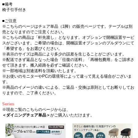
■備考
椅子引手付き
■ご注意
※こちらのページはチェア単品（1脚）の販売ページです。テーブルは別
売となりますのでご注意ください。
※こちらの商品は「軒先渡し」となります。オプションで開梱設置サービ
スがございます。ご希望の場合は、開梱設置オプションのプルダウンにて
「希望する」をお選びください。
※表示のサイズは商品により多少の誤差を生じることがございます。
※配送できず返品となった場合「往復の送料」「再梱包費用」をご請求さ
せて頂きます。搬入経路を必ずご確認ください。
※一部地域は別途送料を頂戴いたします。
※お使いのモニターやPCの環境等によって違って見える場合がございま
す。
※商品のイメージの違いによる、ご返品・交換は原則としてお断りしてお
りますので、ご了承ください。
Series
※現在ご覧のこちらのページからは、
＜ダイニングチェア単品＞
がご購入いただけます。