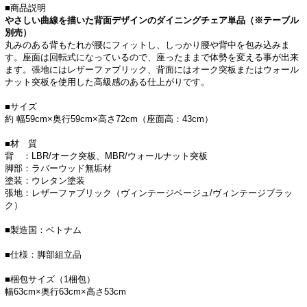
■商品説明
やさしい曲線を描いた背面デザインのダイニングチェア単品（※テーブル
別売）
丸みのある背もたれが腰にフィットし、しっかり腰や背中を包み込みま
す。座面は回転式になっているので、座ったままで体勢を変える事が出来
ます。張地にはレザーファブリック、背面にはオーク突板またはウォール
ナット突板を使用した高級感のある仕上がりです。
■サイズ
約 幅59cm×奥行59cm×高さ72cm（座面高：43cm）
■材 質
背 ：LBR/オーク突板、MBR/ウォールナット突板
脚部：ラバーウッド無垢材
塗装：ウレタン塗装
張地：レザーファブリック（ヴィンテージベージュ/ヴィンテージブラッ
ク）
■製造国：ベトナム
■仕様：脚部組立品
■梱包サイズ（1梱包）
幅63cm×奥行63cm×高さ53cm