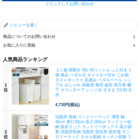
クリックしてお問い合わせ
レビューを書く
商品についてのお問い合わせ
お気に入りに登録
人気商品ランキング
ゴミ箱 両開き 45L 45リットル ふた付き 1
個 単品 ペダル式 キャスター付き ごみ箱
ダストボックス 足踏み ペダルペール シン
プル おしゃれ 高級感 角型 縦型 長方形 棚
1
位
下 カウンター下 レンジ台 すきま 2分別 台
所
4,730円
(税込)
洗面所 収納 ランドリーラック 薄型 幅
45cm 奥行30cm 高さ160cm ランドリー収
納 脱衣ラック ランドリーボックス 高さ調
整 洗面所収納 洗面所 脱衣所 脱衣場 サニ
2
位
タリーラック タオル収納 キッチン収納 リ