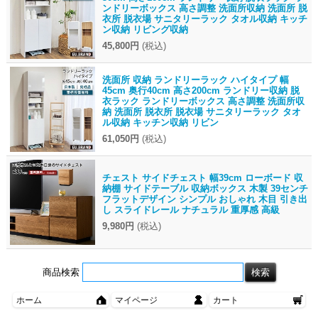
ンドリーボックス 高さ調整 洗面所収納 洗面所 脱
衣所 脱衣場 サニタリーラック タオル収納 キッチ
ン収納 リビング収納
45,800円
(税込)
洗面所 収納 ランドリーラック ハイタイプ 幅
45cm 奥行40cm 高さ200cm ランドリー収納 脱
衣ラック ランドリーボックス 高さ調整 洗面所収
納 洗面所 脱衣所 脱衣場 サニタリーラック タオ
ル収納 キッチン収納 リビン
61,050円
(税込)
チェスト サイドチェスト 幅39cm ローボード 収
納棚 サイドテーブル 収納ボックス 木製 39センチ
フラットデザイン シンプル おしゃれ 木目 引き出
し スライドレール ナチュラル 重厚感 高級
9,980円
(税込)
商品検索
ホーム
マイページ
カート