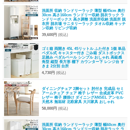
洗面所 収納 ランドリーラック 薄型 幅45cm 奥行
30cm 高さ160cm ランドリー収納 脱衣ラック ラ
ンドリーボックス 高さ調整 洗面所収納 洗面所 脱
衣所 脱衣場 サニタリーラック タオル収納 キッチ
ン収納 リビング収納
39,600円
(税込)
ゴミ箱 両開き 45L 45リットル ふた付き 1個 単品
ペダル式 キャスター付き ごみ箱 ダストボックス
足踏み ペダルペール シンプル おしゃれ 高級感
角型 縦型 長方形 棚下 カウンター下 レンジ台 す
きま 2分別 台所
4,730円
(税込)
ダイニングチェア 2脚セット 肘付き 完成品 セミ
アームチェア チェア 椅子 レザー 合成皮革 PVC
レザー 椅子 腰掛け ダイニングANSEL アンセル
天然木 無垢材 北欧家具 大川家具 おしゃれ
58,000円
(税込)
洗面所 収納 ランドリーラック 薄型 幅60cm 奥行
30cm 高さ160cm ランドリー収納 脱衣ラック ラ