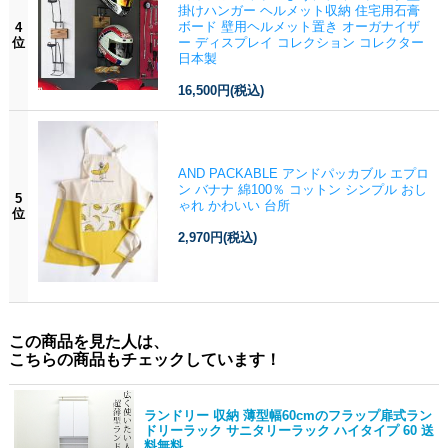
掛けハンガー ヘルメット収納 住宅用石膏
ボード 壁用ヘルメット置き オーガナイザ
4
位
ー ディスプレイ コレクション コレクター
日本製
16,500円
(税込)
AND PACKABLE アンドパッカブル エプロ
ン バナナ 綿100％ コットン シンプル おし
5
ゃれ かわいい 台所
位
2,970円
(税込)
この商品を見た人は、
こちらの商品もチェックしています！
ランドリー 収納 薄型幅60cmのフラップ扉式ラン
ドリーラック サニタリーラック ハイタイプ 60 送
料無料