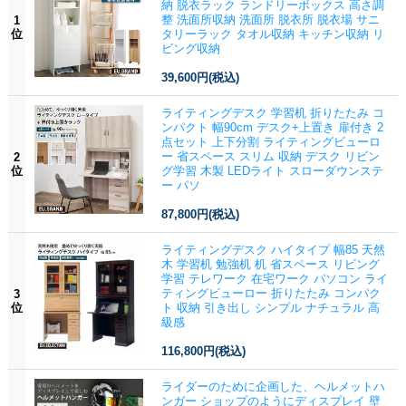
納 脱衣ラック ランドリーボックス 高さ調
整 洗面所収納 洗面所 脱衣所 脱衣場 サニ
1
位
タリーラック タオル収納 キッチン収納 リ
ビング収納
39,600円
(税込)
ライティングデスク 学習机 折りたたみ コ
ンパクト 幅90cm デスク+上置き 扉付き 2
点セット 上下分割 ライティングビューロ
ー 省スペース スリム 収納 デスク リビン
2
位
グ学習 木製 LEDライト スローダウンステ
ー パソ
87,800円
(税込)
ライティングデスク ハイタイプ 幅85 天然
木 学習机 勉強机 机 省スペース リビング
学習 テレワーク 在宅ワーク パソコン ライ
ティングビューロー 折りたたみ コンパク
3
位
ト 収納 引き出し シンプル ナチュラル 高
級感
116,800円
(税込)
ライダーのために企画した、ヘルメットハ
ンガー ショップのようにディスプレイ 壁