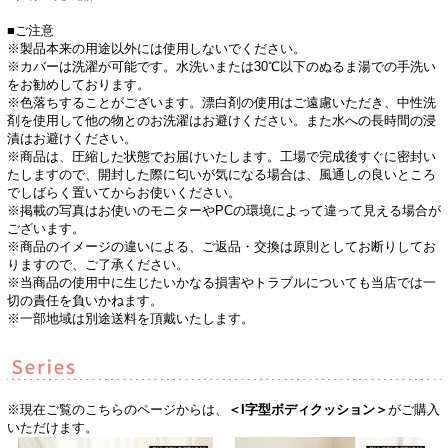
■ご注意
※製品本来の用途以外には使用しないでください。
※カバーは洗濯が可能です。水洗いまたは30℃以下のぬるま湯での手洗い
をお勧めしております。
※色落ちすることがございます。漂白剤の使用はご遠慮いただき、中性洗
剤を使用して他の物とのお洗濯はお避けください。また水への長時間の浸
漬はお避けください。
※商品は、圧縮した状態でお届けいたします。工場で完成後すぐに密封い
たしますので、開封した際に匂いが気になる場合は、風通しの良いところ
でしばらく置いてからお使いください。
※掲載の写真はお使いのモニターやPCの環境によって違って見える場合が
ございます。
※商品のイメージの違いによる、ご返品・交換は原則としてお断りしてお
りますので、ご了承ください。
※当商品の使用中に生じたいかなる損害やトラブルについても当店では一
切の責任を負いかねます。
※一部地域は別途送料を頂戴いたします。
※現在ご覧のこちらのページからは、
＜I字型ボディクッション＞
がご購入
いただけます。