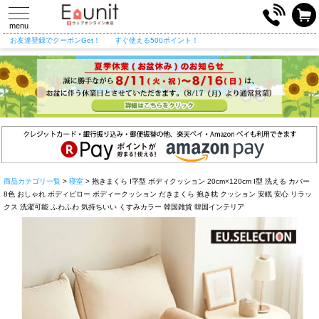
toggle
navigation
menu
お友達登録でクーポンGet！
すぐ使える500ポイント！
商品カテゴリ一覧
>
寝室
> 抱きまくら I字型 ボディクッション 20cm×120cm I型 洗える カバー
8色 おしゃれ ボディピロー ボディークッション だきまくら 抱き枕 クッション 安眠 安心 リラッ
クス 洗濯可能 ふわふわ 気持ちいい くすみカラー 韓国雑貨 韓国インテリア