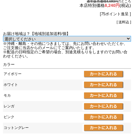
通常販売価格8,680円
のところ
本店特別価格
8,240円
(税込)
[75ポイント進呈 ]
[ 送料込 ]
お届け地域は？【地域別追加送料/個】
※沖縄・離島・その他につきましては、先にお問い合わせいただくか、
ご注文後に当店からのメールにてご案内いたします。
※配送の日時指定のご希望の場合、別途見積もりをしますのでお問い合
わせください。
カラー
アイボリー
ホワイト
モカ
レンガ
ピンク
コットングレー