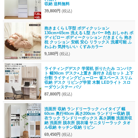
収納 送料無料
39,800円
(税込)
抱きまくら L字型 ボディクッション
130cm×65cm 洗える L型 カバー 8色 おしゃれ ボ
ディピロー ボディークッション だきまくら 抱き
枕 クッション 安眠 安心 リラックス 洗濯可能 ふ
わふわ 気持ちいい くすみカラー
9,180円
(税込)
ライティングデスク 学習机 折りたたみ コンパク
ト 幅90cm デスク+上置き 扉付き 2点セット 上下
分割 ライティングビューロー 省スペース スリム
収納 デスク リビング学習 木製 LEDライト スロ
ーダウンステー パソ
87,800円
(税込)
洗面所 収納 ランドリーラック ハイタイプ 幅
60cm 奥行40cm 高さ200cm ランドリー収納 脱
衣ラック ランドリーボックス 高さ調整 洗面所収
納 洗面所 脱衣所 脱衣場 サニタリーラック タオ
ル収納 キッチン収納 リビン
69,450円
(税込)