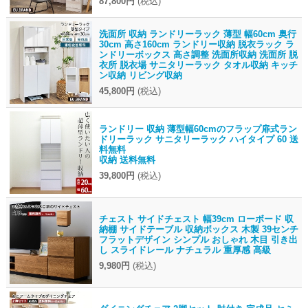
87,800円
(税込)
洗面所 収納 ランドリーラック 薄型 幅60cm 奥行
30cm 高さ160cm ランドリー収納 脱衣ラック ラ
ンドリーボックス 高さ調整 洗面所収納 洗面所 脱
衣所 脱衣場 サニタリーラック タオル収納 キッチ
ン収納 リビング収納
45,800円
(税込)
ランドリー 収納 薄型幅60cmのフラップ扉式ラン
ドリーラック サニタリーラック ハイタイプ 60 送
料無料
収納 送料無料
39,800円
(税込)
チェスト サイドチェスト 幅39cm ローボード 収
納棚 サイドテーブル 収納ボックス 木製 39センチ
フラットデザイン シンプル おしゃれ 木目 引き出
し スライドレール ナチュラル 重厚感 高級
9,980円
(税込)