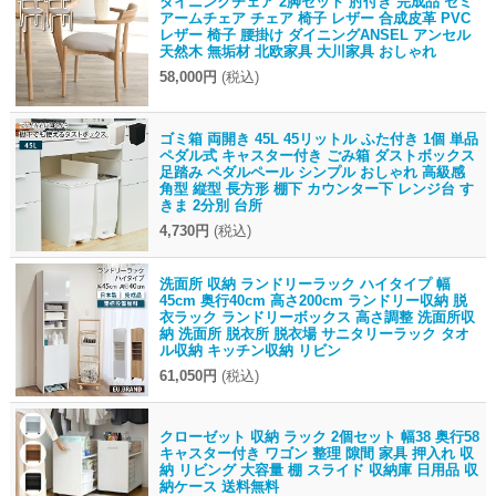
ダイニングチェア 2脚セット 肘付き 完成品 セミ
アームチェア チェア 椅子 レザー 合成皮革 PVC
レザー 椅子 腰掛け ダイニングANSEL アンセル
天然木 無垢材 北欧家具 大川家具 おしゃれ
58,000円
(税込)
ゴミ箱 両開き 45L 45リットル ふた付き 1個 単品
ペダル式 キャスター付き ごみ箱 ダストボックス
足踏み ペダルペール シンプル おしゃれ 高級感
角型 縦型 長方形 棚下 カウンター下 レンジ台 す
きま 2分別 台所
4,730円
(税込)
洗面所 収納 ランドリーラック ハイタイプ 幅
45cm 奥行40cm 高さ200cm ランドリー収納 脱
衣ラック ランドリーボックス 高さ調整 洗面所収
納 洗面所 脱衣所 脱衣場 サニタリーラック タオ
ル収納 キッチン収納 リビン
61,050円
(税込)
クローゼット 収納 ラック 2個セット 幅38 奥行58
キャスター付き ワゴン 整理 隙間 家具 押入れ 収
納 リビング 大容量 棚 スライド 収納庫 日用品 収
納ケース 送料無料