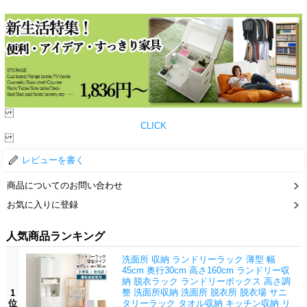
CLICK
レビューを書く
商品についてのお問い合わせ
お気に入りに登録
人気商品ランキング
洗面所 収納 ランドリーラック 薄型 幅
45cm 奥行30cm 高さ160cm ランドリー収
納 脱衣ラック ランドリーボックス 高さ調
整 洗面所収納 洗面所 脱衣所 脱衣場 サニ
1
位
タリーラック タオル収納 キッチン収納 リ