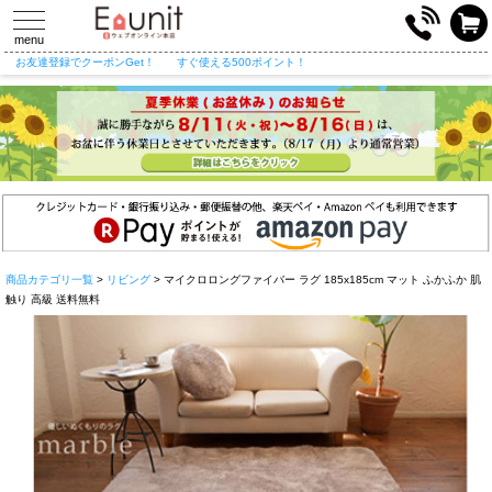
toggle
navigation
menu
お友達登録でクーポンGet！
すぐ使える500ポイント！
商品カテゴリ一覧
>
リビング
> マイクロロングファイバー ラグ 185x185cm マット ふかふか 肌
触り 高級 送料無料