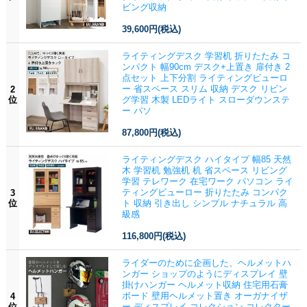
ビング収納
39,600円
(税込)
ライティングデスク 学習机 折りたたみ コ
ンパクト 幅90cm デスク+上置き 扉付き 2
点セット 上下分割 ライティングビューロ
ー 省スペース スリム 収納 デスク リビン
2
位
グ学習 木製 LEDライト スローダウンステ
ー パソ
87,800円
(税込)
ライティングデスク ハイタイプ 幅85 天然
木 学習机 勉強机 机 省スペース リビング
学習 テレワーク 在宅ワーク パソコン ライ
ティングビューロー 折りたたみ コンパク
3
位
ト 収納 引き出し シンプル ナチュラル 高
級感
116,800円
(税込)
ライダーのために企画した、ヘルメットハ
ンガー ショップのようにディスプレイ 壁
掛けハンガー ヘルメット収納 住宅用石膏
ボード 壁用ヘルメット置き オーガナイザ
4
位
ー ディスプレイ コレクション コレクター