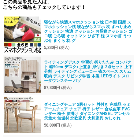
この商品を見た人は、
こちらの商品もチェックしています！
寝ながら快適スマホクッション枕 日本製 国産 ス
マホクッション枕 寝ながらスマホ 枕 すべり止め
クッション 快適 クッション お昼寝クッション ゴ
ロ寝 ごろ寝 オットマン ひざ下 枕 スマホ首 うつ
ぶせ まくら 枕 グ
5,280円
(税込)
ライティングデスク 学習机 折りたたみ コンパク
ト 幅90cm デスク+上置き 扉付き 2点セット 上下
分割 ライティングビューロー 省スペース スリム
収納 デスク リビング学習 木製 LEDライト スロ
ーダウンステー パソ
87,800円
(税込)
ダイニングチェア 2脚セット 肘付き 完成品 セミ
アームチェア チェア 椅子 レザー 合成皮革 PVC
レザー 椅子 腰掛け ダイニングANSEL アンセル
天然木 無垢材 北欧家具 大川家具 おしゃれ
58,000円
(税込)