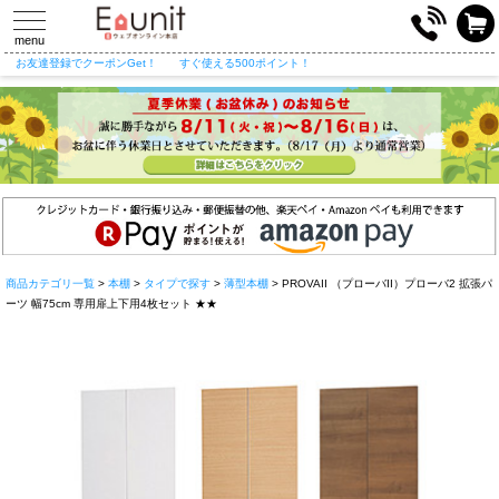
toggle
navigation
menu
お友達登録でクーポンGet！
すぐ使える500ポイント！
商品カテゴリ一覧
>
本棚
>
タイプで探す
>
薄型本棚
> PROVAII （プローバII）プローバ2 拡張パ
ーツ 幅75cm 専用扉上下用4枚セット ★★