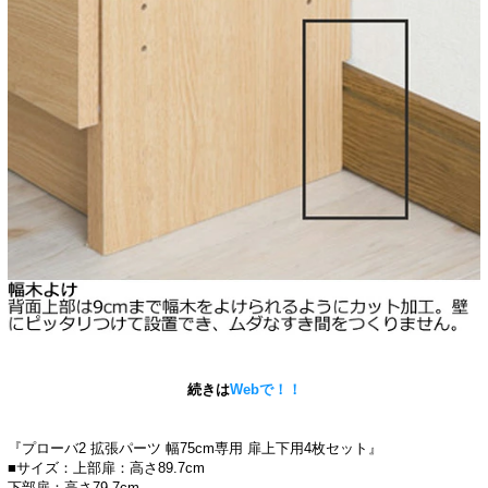
続きは
Webで！！
『プローバ2 拡張パーツ 幅75cm専用 扉上下用4枚セット』
■サイズ：上部扉：高さ89.7cm
下部扉：高さ79.7cm