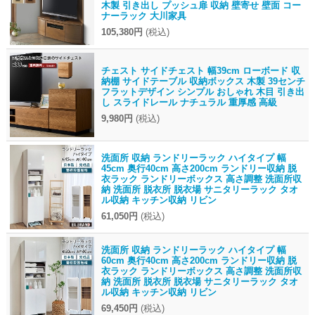
木製 引き出し プッシュ扉 収納 壁寄せ 壁面 コー
ナーラック 大川家具
105,380円
(税込)
チェスト サイドチェスト 幅39cm ローボード 収
納棚 サイドテーブル 収納ボックス 木製 39センチ
フラットデザイン シンプル おしゃれ 木目 引き出
し スライドレール ナチュラル 重厚感 高級
9,980円
(税込)
洗面所 収納 ランドリーラック ハイタイプ 幅
45cm 奥行40cm 高さ200cm ランドリー収納 脱
衣ラック ランドリーボックス 高さ調整 洗面所収
納 洗面所 脱衣所 脱衣場 サニタリーラック タオ
ル収納 キッチン収納 リビン
61,050円
(税込)
洗面所 収納 ランドリーラック ハイタイプ 幅
60cm 奥行40cm 高さ200cm ランドリー収納 脱
衣ラック ランドリーボックス 高さ調整 洗面所収
納 洗面所 脱衣所 脱衣場 サニタリーラック タオ
ル収納 キッチン収納 リビン
69,450円
(税込)