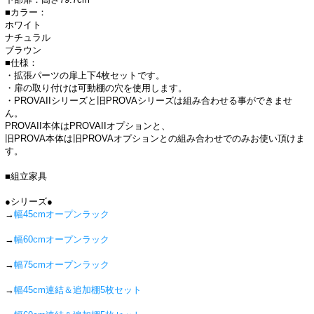
■カラー：
ホワイト
ナチュラル
ブラウン
■仕様：
・拡張パーツの扉上下4枚セットです。
・扉の取り付けは可動棚の穴を使用します。
・PROVAIIシリーズと旧PROVAシリーズは組み合わせる事ができませ
ん。
PROVAII本体はPROVAIIオプションと、
旧PROVA本体は旧PROVAオプションとの組み合わせでのみお使い頂けま
す。
■組立家具
●シリーズ●
→
幅45cmオープンラック
→
幅60cmオープンラック
→
幅75cmオープンラック
→
幅45cm連結＆追加棚5枚セット