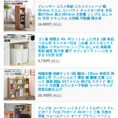
ドレッサー コスメ収納 コスメストレージ 幅
29.4cm スリム コンパクト キャスター付き 木目
奥行39cm 高さ100.6cm 大容量 シンプル おしゃ
れ 木目 ナチュラル 大判鏡 可動棚 開き扉
16,800円
(税込)
ゴミ箱 両開き 45L 45リットル ふた付き 1個 単品
ペダル式 キャスター付き ごみ箱 ダストボックス
足踏み ペダルペール シンプル おしゃれ 高級感
角型 縦型 長方形 棚下 カウンター下 レンジ台 す
きま 2分別 台所
4,730円
(税込)
伸縮本棚 伸縮ラック 3段 幅68～130cm 伸長式 伸
縮式 L字 ブックシェルフ 薄型 棚 書棚 文庫 コミ
ック 漫画 雑誌 A4ファイル 伸びる スライド 省ス
ペース 大容量 カウンター下収納 コーナーラック
背面化粧仕上げ
29,700円
(税込)
テレビ台 コーナー ハイタイプ ミドルボード テレ
ビボード TV台 TVボード AVボード 三角 天然木
突板 ウォールナット オーク ブラウン ベージュ