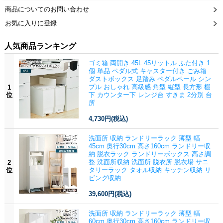
商品についてのお問い合わせ
お気に入りに登録
人気商品ランキング
ゴミ箱 両開き 45L 45リットル ふた付き 1
個 単品 ペダル式 キャスター付き ごみ箱
ダストボックス 足踏み ペダルペール シン
プル おしゃれ 高級感 角型 縦型 長方形 棚
1
位
下 カウンター下 レンジ台 すきま 2分別 台
所
4,730円
(税込)
洗面所 収納 ランドリーラック 薄型 幅
45cm 奥行30cm 高さ160cm ランドリー収
納 脱衣ラック ランドリーボックス 高さ調
整 洗面所収納 洗面所 脱衣所 脱衣場 サニ
2
位
タリーラック タオル収納 キッチン収納 リ
ビング収納
39,600円
(税込)
洗面所 収納 ランドリーラック 薄型 幅
60cm 奥行30cm 高さ160cm ランドリー収