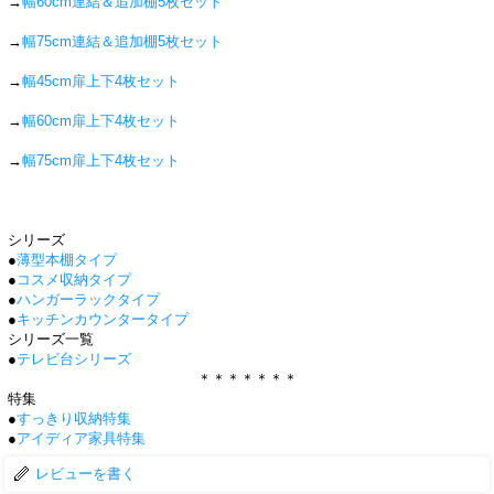
→
幅60cm連結＆追加棚5枚セット
→
幅75cm連結＆追加棚5枚セット
→
幅45cm扉上下4枚セット
→
幅60cm扉上下4枚セット
→
幅75cm扉上下4枚セット
シリーズ
●
薄型本棚タイプ
●
コスメ収納タイプ
●
ハンガーラックタイプ
●
キッチンカウンタータイプ
シリーズ一覧
●
テレビ台シリーズ
＊＊＊＊＊＊＊
特集
●
すっきり収納特集
●
アイディア家具特集
レビューを書く