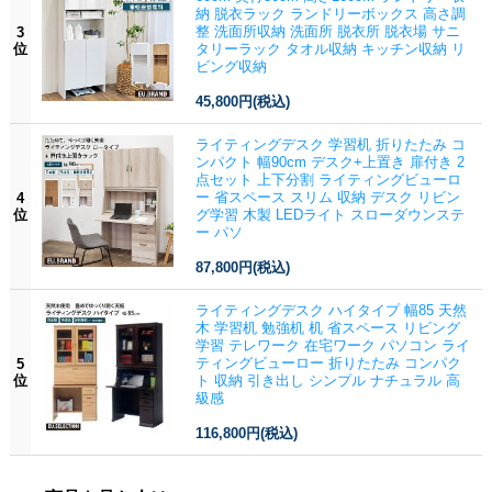
納 脱衣ラック ランドリーボックス 高さ調
整 洗面所収納 洗面所 脱衣所 脱衣場 サニ
3
位
タリーラック タオル収納 キッチン収納 リ
ビング収納
45,800円
(税込)
ライティングデスク 学習机 折りたたみ コ
ンパクト 幅90cm デスク+上置き 扉付き 2
点セット 上下分割 ライティングビューロ
ー 省スペース スリム 収納 デスク リビン
4
位
グ学習 木製 LEDライト スローダウンステ
ー パソ
87,800円
(税込)
ライティングデスク ハイタイプ 幅85 天然
木 学習机 勉強机 机 省スペース リビング
学習 テレワーク 在宅ワーク パソコン ライ
ティングビューロー 折りたたみ コンパク
5
位
ト 収納 引き出し シンプル ナチュラル 高
級感
116,800円
(税込)