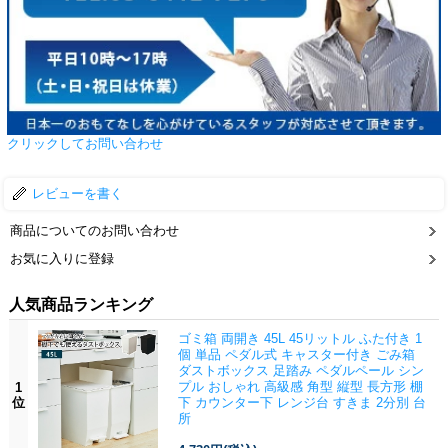
クリックしてお問い合わせ
レビューを書く
商品についてのお問い合わせ
お気に入りに登録
人気商品ランキング
ゴミ箱 両開き 45L 45リットル ふた付き 1
個 単品 ペダル式 キャスター付き ごみ箱
ダストボックス 足踏み ペダルペール シン
プル おしゃれ 高級感 角型 縦型 長方形 棚
1
位
下 カウンター下 レンジ台 すきま 2分別 台
所