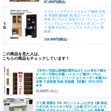
87,800円
(税込)
ライティングデスク ハイタイプ 幅85 天然
木 学習机 勉強机 机 省スペース リビング
学習 テレワーク 在宅ワーク パソコン ライ
ティングビューロー 折りたたみ コンパク
5
位
ト 収納 引き出し シンプル ナチュラル 高
級感
116,800円
(税込)
この商品を見た人は、
こちらの商品もチェックしています！
【本州と四国は開梱設置料込み】1cm単位で幅を
オーダー可能な本棚 ハイタイプ 幅39～73cm
Lattice（ラチス）シリーズ セミオーダー本棚 A4
木製 子供部屋 収納 収納棚 【読書】OFH OFB
★★
35,800円
(税込)
ゴミ箱 両開き 45L 45リットル ふた付き 1個 単品
ペダル式 キャスター付き ごみ箱 ダストボックス
足踏み ペダルペール シンプル おしゃれ 高級感