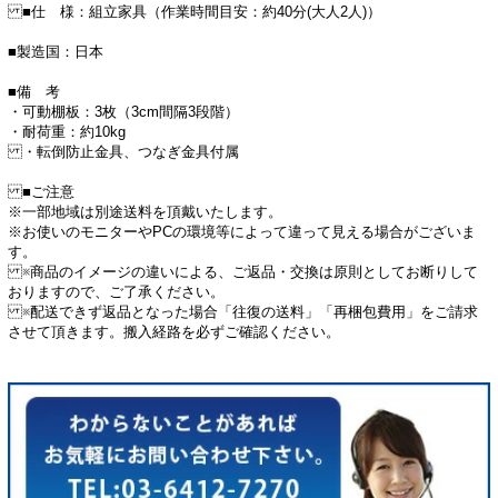
■仕 様：組立家具（作業時間目安：約40分(大人2人)）
■製造国：日本
■備 考
・可動棚板：3枚（3cm間隔3段階）
・耐荷重：約10kg
・転倒防止金具、つなぎ金具付属
■ご注意
※一部地域は別途送料を頂戴いたします。
※お使いのモニターやPCの環境等によって違って見える場合がございま
す。
※商品のイメージの違いによる、ご返品・交換は原則としてお断りして
おりますので、ご了承ください。
※配送できず返品となった場合「往復の送料」「再梱包費用」をご請求
させて頂きます。搬入経路を必ずご確認ください。