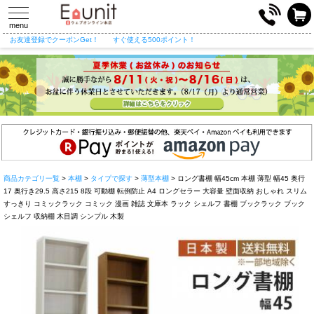
toggle
navigation
menu
お友達登録でクーポンGet！
すぐ使える500ポイント！
商品カテゴリ一覧
>
本棚
>
タイプで探す
>
薄型本棚
> ロング書棚 幅45cm 本棚 薄型 幅45 奥行
17 奥行き29.5 高さ215 8段 可動棚 転倒防止 A4 ロングセラー 大容量 壁面収納 おしゃれ スリム
すっきり コミックラック コミック 漫画 雑誌 文庫本 ラック シェルフ 書棚 ブックラック ブック
シェルフ 収納棚 木目調 シンプル 木製