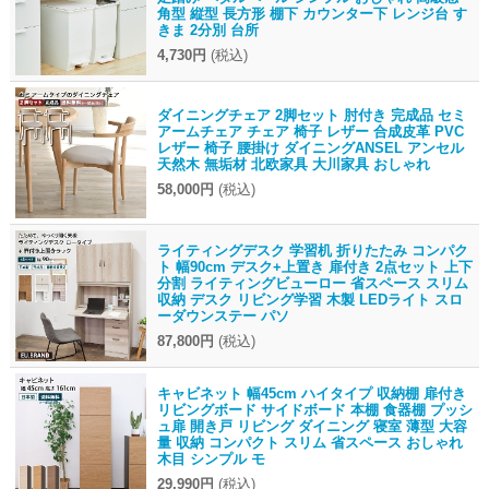
角型 縦型 長方形 棚下 カウンター下 レンジ台 す
きま 2分別 台所
4,730円
(税込)
ダイニングチェア 2脚セット 肘付き 完成品 セミ
アームチェア チェア 椅子 レザー 合成皮革 PVC
レザー 椅子 腰掛け ダイニングANSEL アンセル
天然木 無垢材 北欧家具 大川家具 おしゃれ
58,000円
(税込)
ライティングデスク 学習机 折りたたみ コンパク
ト 幅90cm デスク+上置き 扉付き 2点セット 上下
分割 ライティングビューロー 省スペース スリム
収納 デスク リビング学習 木製 LEDライト スロ
ーダウンステー パソ
87,800円
(税込)
キャビネット 幅45cm ハイタイプ 収納棚 扉付き
リビングボード サイドボード 本棚 食器棚 プッシ
ュ扉 開き戸 リビング ダイニング 寝室 薄型 大容
量 収納 コンパクト スリム 省スペース おしゃれ
木目 シンプル モ
29,990円
(税込)