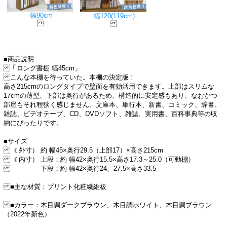
幅90cm
幅120(119cm)
■商品説明
「ロング書棚 幅45cm」
こんな本棚を待っていた。本棚の決定版！
高さ215cmのロングタイプで壁面を有効活用できます。 上部はスリムな
17cmの薄型、下部は奥行があるため、構造的に安定感もあり、なおかつ
部屋もそれ程狭く感じません。文庫本、単行本、新書、コミック、辞書、
雑誌、ビデオテープ、CD、DVDソフト、雑誌、実用書、百科事典等の収
納にぴったりです。
■サイズ
（外寸） 約 幅45×奥行29.5（上部17）×高さ215cm
（内寸） 上段：約 幅42×奥行15.5×高さ17.3～25.0（可動棚）
下段：約 幅42×奥行24、27.5×高さ33.5
■主な材質：プリント化粧繊維板
■カラー：木目調ダークブラウン、木目調ホワイト、木目調ブラウン
（2022年新色）