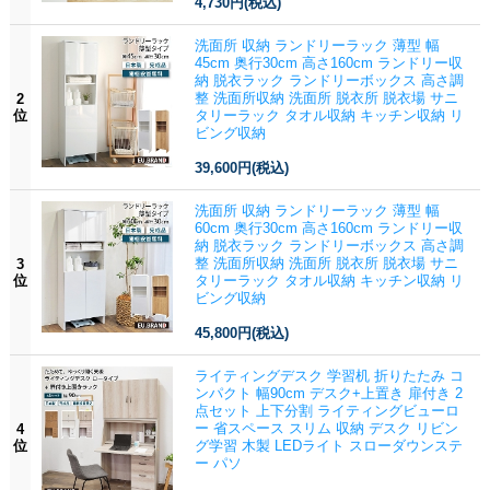
4,730円
(税込)
洗面所 収納 ランドリーラック 薄型 幅
45cm 奥行30cm 高さ160cm ランドリー収
納 脱衣ラック ランドリーボックス 高さ調
整 洗面所収納 洗面所 脱衣所 脱衣場 サニ
2
位
タリーラック タオル収納 キッチン収納 リ
ビング収納
39,600円
(税込)
洗面所 収納 ランドリーラック 薄型 幅
60cm 奥行30cm 高さ160cm ランドリー収
納 脱衣ラック ランドリーボックス 高さ調
整 洗面所収納 洗面所 脱衣所 脱衣場 サニ
3
位
タリーラック タオル収納 キッチン収納 リ
ビング収納
45,800円
(税込)
ライティングデスク 学習机 折りたたみ コ
ンパクト 幅90cm デスク+上置き 扉付き 2
点セット 上下分割 ライティングビューロ
ー 省スペース スリム 収納 デスク リビン
4
位
グ学習 木製 LEDライト スローダウンステ
ー パソ