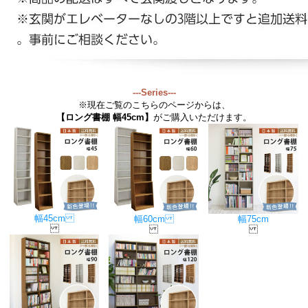
---Series---
※現在ご覧のこちらのページからは、
【ロング書棚 幅45cm】
がご購入いただけます。
幅45cm
幅60cm
幅75cm