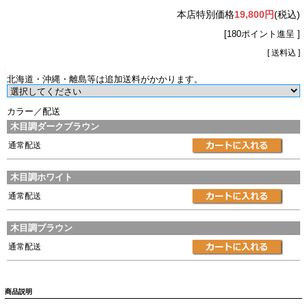
本店特別価格
19,800円
(税込)
[180ポイント進呈 ]
[ 送料込 ]
北海道・沖縄・離島等は追加送料がかかります。
カラー／配送
木目調ダークブラウン
通常配送
木目調ホワイト
通常配送
木目調ブラウン
通常配送
商品説明