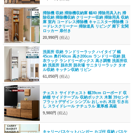
掃除機 収納 掃除機収納庫 幅40 掃除用具入れ 掃
除収納 掃除機収納 クリーナー収納 掃除用具 収納
庫 室内 コードレス掃除機 キャニスター掃除機 コ
ードレスクリーナー 掃除道具 リビング 廊下 玄関
ロッカー 扉付き
20,990円
(税込)
洗面所 収納 ランドリーラック ハイタイプ 幅
45cm 奥行40cm 高さ200cm ランドリー収納 脱
衣ラック ランドリーボックス 高さ調整 洗面所収
納 洗面所 脱衣所 脱衣場 サニタリーラック タオ
ル収納 キッチン収納 リビン
61,050円
(税込)
チェスト サイドチェスト 幅39cm ローボード 収
納棚 サイドテーブル 収納ボックス 木製 39センチ
フラットデザイン シンプル おしゃれ 木目 引き出
し スライドレール ナチュラル 重厚感 高級
9,980円
(税込)
キャリーバスケットハンガー カゴ付 収納 バスケ