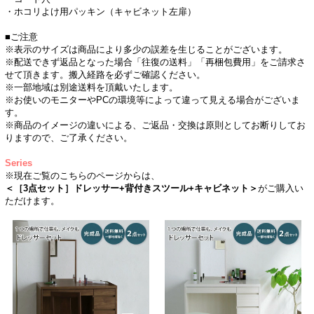
・ホコリよけ用パッキン（キャビネット左扉）
■ご注意
※表示のサイズは商品により多少の誤差を生じることがございます。
※配送できず返品となった場合「往復の送料」「再梱包費用」をご請求さ
せて頂きます。搬入経路を必ずご確認ください。
※一部地域は別途送料を頂戴いたします。
※お使いのモニターやPCの環境等によって違って見える場合がございま
す。
※商品のイメージの違いによる、ご返品・交換は原則としてお断りしてお
りますので、ご了承ください。
Series
※現在ご覧のこちらのページからは、
＜［3点セット］ドレッサー+背付きスツール+キャビネット＞
がご購入い
ただけます。