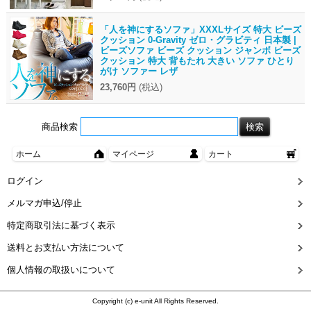
「人を神にするソファ」XXXLサイズ 特大 ビーズ
クッション 0-Gravity ゼロ・グラビティ 日本製 |
ビーズソファ ビーズ クッション ジャンボ ビーズ
クッション 特大 背もたれ 大きい ソファ ひとり
がけ ソファー レザ
23,760円
(税込)
商品検索
ホーム
マイページ
カート
ログイン
メルマガ申込/停止
特定商取引法に基づく表示
送料とお支払い方法について
個人情報の取扱いについて
Copyright (c) e-unit All Rights Reserved.