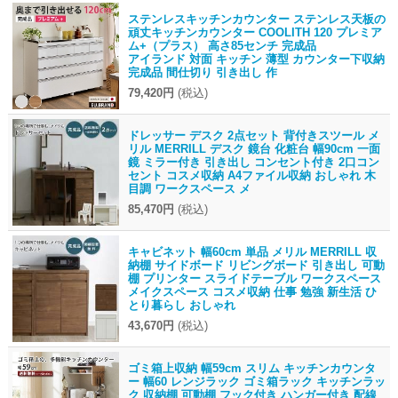
ステンレスキッチンカウンター ステンレス天板の
頑丈キッチンカウンター COOLITH 120 プレミア
ム+（プラス） 高さ85センチ 完成品
アイランド 対面 キッチン 薄型 カウンター下収納
完成品 間仕切り 引き出し 作
79,420円
(税込)
ドレッサー デスク 2点セット 背付きスツール メ
リル MERRILL デスク 鏡台 化粧台 幅90cm 一面
鏡 ミラー付き 引き出し コンセント付き 2口コン
セント コスメ収納 A4ファイル収納 おしゃれ 木
目調 ワークスペース メ
85,470円
(税込)
キャビネット 幅60cm 単品 メリル MERRILL 収
納棚 サイドボード リビングボード 引き出し 可動
棚 プリンター スライドテーブル ワークスペース
メイクスペース コスメ収納 仕事 勉強 新生活 ひ
とり暮らし おしゃれ
43,670円
(税込)
ゴミ箱上収納 幅59cm スリム キッチンカウンタ
ー 幅60 レンジラック ゴミ箱ラック キッチンラッ
ク 収納棚 可動棚 フック付き ハンガー付き 配線