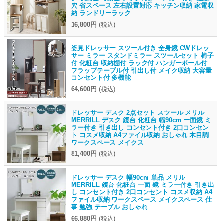
穴 省スペース 左右設置対応 キッチン収納 家電収
納 ランドリーラック
16,800円
(税込)
姿見ドレッサー スツール付き 全身鏡 CWドレッ
サー ミラー スタンドミラー スツールセット 椅子
付 化粧台 収納棚付 ラック付 ハンガーポール付
フラップテーブル付 引出し付 メイク収納 大容量
コンセント付 多機能
64,600円
(税込)
ドレッサー デスク 2点セット スツール メリル
MERRILL デスク 鏡台 化粧台 幅90cm 一面鏡 ミ
ラー付き 引き出し コンセント付き 2口コンセン
ト コスメ収納 A4ファイル収納 おしゃれ 木目調
ワークスペース メイクス
81,400円
(税込)
ドレッサー デスク 幅90cm 単品 メリル
MERRILL 鏡台 化粧台 一面 鏡 ミラー付き 引き出
し コンセント付き 2口コンセント コスメ収納 A4
ファイル収納 ワークスペース メイクスペース 仕
事 勉強 テーブル おしゃれ
66,880円
(税込)