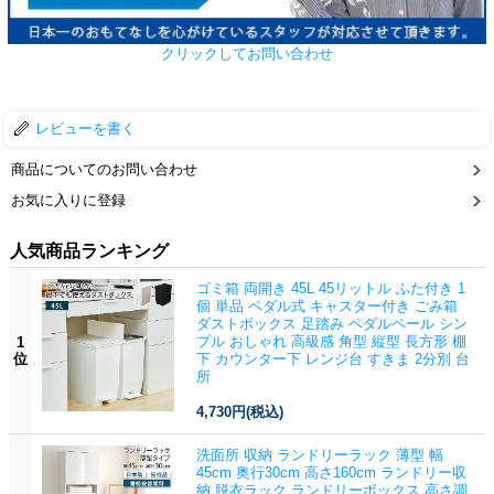
クリックしてお問い合わせ
レビューを書く
商品についてのお問い合わせ
お気に入りに登録
人気商品ランキング
ゴミ箱 両開き 45L 45リットル ふた付き 1
個 単品 ペダル式 キャスター付き ごみ箱
ダストボックス 足踏み ペダルペール シン
プル おしゃれ 高級感 角型 縦型 長方形 棚
1
位
下 カウンター下 レンジ台 すきま 2分別 台
所
4,730円
(税込)
洗面所 収納 ランドリーラック 薄型 幅
45cm 奥行30cm 高さ160cm ランドリー収
納 脱衣ラック ランドリーボックス 高さ調