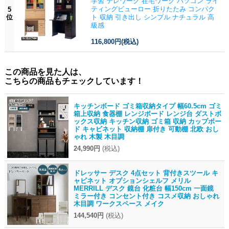
学習 テレワーク 在宅ワーク パソコン ライ
ティングビューロー 折りたたみ コンパク
5
位
ト 収納 引き出し シンプル ナチュラル 高
級感
116,800円
(税込)
この商品を見た人は、
こちらの商品もチェックしています！
キッチンボード ゴミ箱収納タイプ 幅60.5cm ゴミ
箱上収納 食器棚 レンジボード レンジ台 ダストボ
ックス収納 キッチン収納 ゴミ箱 収納 カップボー
ド キャビネット 収納棚 扉付き 可動棚 北欧 おし
ゃれ 木製 木目調
24,990円
(税込)
ドレッサー デスク 4点セット 背付きスツール キ
ャビネット オプションシェルフ メリル
MERRILL デスク 鏡台 化粧台 幅150cm 一面鏡
ミラー付き コンセント付き コスメ収納 おしゃれ
木目調 ワークスペース メイク
144,540円
(税込)