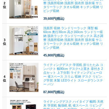
整 洗面所収納 洗面所 脱衣所 脱衣場 サニ
2
位
タリーラック タオル収納 キッチン収納 リ
ビング収納
39,600円
(税込)
洗面所 収納 ランドリーラック 薄型 幅
60cm 奥行30cm 高さ160cm ランドリー収
納 脱衣ラック ランドリーボックス 高さ調
整 洗面所収納 洗面所 脱衣所 脱衣場 サニ
3
位
タリーラック タオル収納 キッチン収納 リ
ビング収納
45,800円
(税込)
ライティングデスク 学習机 折りたたみ コ
ンパクト 幅90cm デスク+上置き 扉付き 2
点セット 上下分割 ライティングビューロ
ー 省スペース スリム 収納 デスク リビン
4
位
グ学習 木製 LEDライト スローダウンステ
ー パソ
87,800円
(税込)
ライティングデスク ハイタイプ 幅85 天然
木 学習机 勉強机 机 省スペース リビング