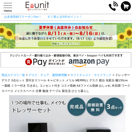
toggle
navigation
menu
お友達登録でクーポンGet！
すぐ使える500ポイント！
商品カテゴリ一覧
>
デスク、チェア、書類整理棚
>
サイドチェスト・サイドラック
> ドレッサー
デスク 3点セット 背付きスツール キャビネット メリル MERRILL デスク 鏡台 化粧台 幅150cm
一面鏡 ミラー付き 引き出し コンセント付き コスメ収納 A4ファイル収納 おしゃれ 木目調 ワーク
スペース メイクスペース 仕事 勉強 テーブル 新生活 ひとり暮らし