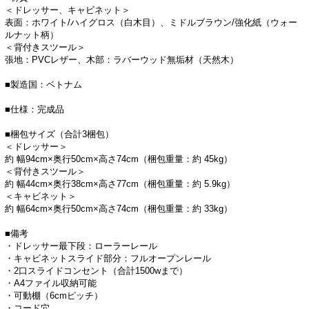
＜ドレッサー、キャビネット＞
表面：ホワイト/ハイグロス（白木目）、ミドルブラウン/強化紙（ウォー
ルナット柄）
＜背付きスツール＞
張地：PVCレザー、木部：ラバーウッド無垢材（天然木）
■製造国：ベトナム
■仕様：完成品
■梱包サイズ（合計3梱包）
＜ドレッサー＞
約 幅94cm×奥行50cm×高さ74cm（梱包重量：約 45kg）
＜背付きスツール＞
約 幅44cm×奥行38cm×高さ77cm（梱包重量：約 5.9kg）
＜キャビネット＞
約 幅64cm×奥行50cm×高さ74cm（梱包重量：約 33kg）
■備考
・ドレッサー最下段：ローラーレール
・キャビネットスライド部分：フルオープンレール
・2口スライドコンセント（合計1500wまで）
・A4ファイル収納可能
・可動棚（6cmピッチ）
・コード穴