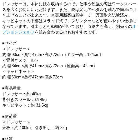
ドレッサーは、本体に鏡を収納するので、仕事や勉強の際はワークスペー
スを広くお使いいただけます。また、鏡は足元のペダルを踏んで簡単に引
き上げることが出来ます。※実用新案出願中 ※一万回耐久試験済み
キャビネットの下部はスライド式で、プリンターなどが使いやすい仕様に
なっています。引出しと可動棚が付いており、収納力も高く、別売りの
オ
プションシェルフ
を組み合わせるのもおすすめです。
■サイズ
＜ドレッサー＞
約 幅90cm×奥行47cm×高さ72cm（ミラー高：124cm）
＜背付きスツール＞
約 幅34cm×奥行41cm×高さ72cm（座面高：42cm）
＜キャビネット＞
約 幅60cm×奥行47cm×高さ72cm
■商品重量
ドレッサー：約 40kg
背付きスツール：約 4kg
キャビネット：約 31.5kg
■耐荷重
＜ドレッサー＞
天板：約 100kg、引き出し：約 3kg
■材質