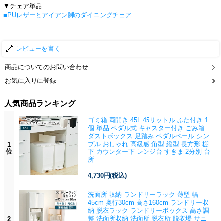
▼チェア単品
■PUレザーとアイアン脚のダイニングチェア
レビューを書く
商品についてのお問い合わせ
お気に入りに登録
人気商品ランキング
ゴミ箱 両開き 45L 45リットル ふた付き 1
個 単品 ペダル式 キャスター付き ごみ箱
ダストボックス 足踏み ペダルペール シン
プル おしゃれ 高級感 角型 縦型 長方形 棚
1
位
下 カウンター下 レンジ台 すきま 2分別 台
所
4,730円
(税込)
洗面所 収納 ランドリーラック 薄型 幅
45cm 奥行30cm 高さ160cm ランドリー収
納 脱衣ラック ランドリーボックス 高さ調
整 洗面所収納 洗面所 脱衣所 脱衣場 サニ
2