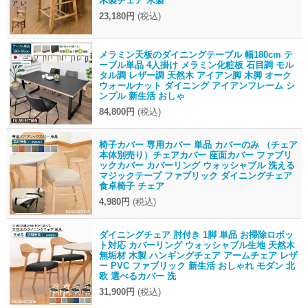
木製チェア 木製
23,180円
(税込)
メラミン天板のダイニングテーブル 幅180cm テ
ーブル単品 4人掛け メラミン化粧板 石目調 モル
タル調 レザー調 天然木 アイアン脚 木脚 オーク
ウォールナット ダイニング アイアンフレーム シ
ンプル 新生活 おしゃ
84,800円
(税込)
椅子カバー 専用カバー 単品 カバーのみ （チェア
本体別売り）チェアカバー 座面カバー ファブリ
ックカバー カバーリング ウォッシャブル 洗える
マジックテープ ファブリック ダイニングチェア
食卓椅子 チェア
4,980円
(税込)
ダイニングチェア 肘付き 1脚 単品 お掃除ロボッ
ト対応 カバーリング ウォッシャブル生地 天然木
無垢材 木製 ハンギングチェア アームチェア レザ
ー PVC ファブリック 新生活 おしゃれ モダン 北
欧 選べるカバー 洗
31,900円
(税込)