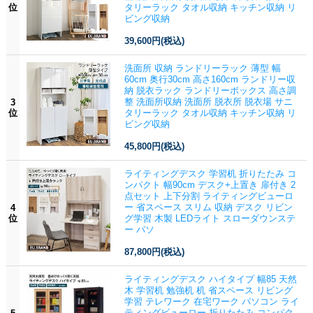
位
タリーラック タオル収納 キッチン収納 リ
ビング収納
39,600円
(税込)
洗面所 収納 ランドリーラック 薄型 幅
60cm 奥行30cm 高さ160cm ランドリー収
納 脱衣ラック ランドリーボックス 高さ調
整 洗面所収納 洗面所 脱衣所 脱衣場 サニ
3
位
タリーラック タオル収納 キッチン収納 リ
ビング収納
45,800円
(税込)
ライティングデスク 学習机 折りたたみ コ
ンパクト 幅90cm デスク+上置き 扉付き 2
点セット 上下分割 ライティングビューロ
ー 省スペース スリム 収納 デスク リビン
4
位
グ学習 木製 LEDライト スローダウンステ
ー パソ
87,800円
(税込)
ライティングデスク ハイタイプ 幅85 天然
木 学習机 勉強机 机 省スペース リビング
学習 テレワーク 在宅ワーク パソコン ライ
ティングビューロー 折りたたみ コンパク