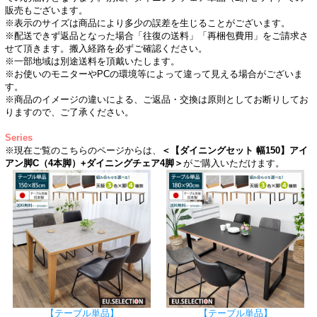
販売もございます。
※表示のサイズは商品により多少の誤差を生じることがございます。
※配送できず返品となった場合「往復の送料」「再梱包費用」をご請求さ
せて頂きます。搬入経路を必ずご確認ください。
※一部地域は別途送料を頂戴いたします。
※お使いのモニターやPCの環境等によって違って見える場合がございま
す。
※商品のイメージの違いによる、ご返品・交換は原則としてお断りしてお
りますので、ご了承ください。
Series
※現在ご覧のこちらのページからは、
＜【ダイニングセット 幅150】アイ
アン脚C（4本脚）+ダイニングチェア4脚＞
がご購入いただけます。
【テーブル単品】
【テーブル単品】