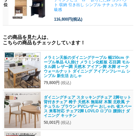
5
位
ト 収納 引き出し シンプル ナチュラル 高
級感
116,800円
(税込)
この商品を見た人は、
こちらの商品もチェックしています！
メラミン天板のダイニングテーブル 幅150cm テ
ーブル単品 4人掛け メラミン化粧板 石目調 モル
タル調 レザー調 天然木 アイアン脚 木脚 オーク
ウォールナット ダイニング アイアンフレーム シ
ンプル 新生活 おしゃ
79,800円
(税込)
ダイニングチェア スタッキングチェア 2脚セット
背付きチェア 椅子 天然木 無垢材 木製 北欧風 ナ
チュラル ブラウン PVCレザー おしゃれ 省スペー
ス 来客対応 チェア2脚 LOVLO ロブロ 腰掛け ダ
イニング キッチン
50,001円
(税込)