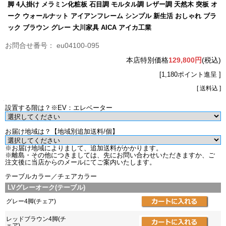
脚 4人掛け メラミン化粧板 石目調 モルタル調 レザー調 天然木 突板 オ
ーク ウォールナット アイアンフレーム シンプル 新生活 おしゃれ ブラ
ック ブラウン グレー 大川家具 AICA アイカ工業
eu04100-095
本店特別価格
129,800円
(税込)
[1,180ポイント進呈 ]
[ 送料込 ]
設置する階は？※EV：エレベーター
お届け地域は？【地域別追加送料/個】
※お届け地域によりまして、追加送料がかかります。
※離島・その他につきましては、先にお問い合わせいただきますか、ご
注文後に当店からのメールにてご案内いたします。
テーブルカラー／チェアカラー
LVグレーオーク(テーブル)
グレー4脚(チェア)
レッドブラウン4脚(チ
ェア)