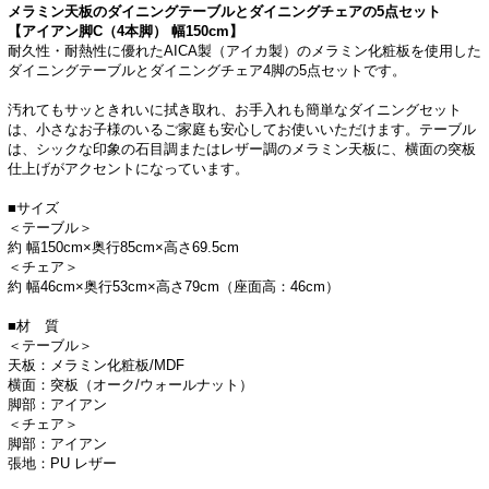
メラミン天板のダイニングテーブルとダイニングチェアの5点セット
【アイアン脚C（4本脚） 幅150cm】
耐久性・耐熱性に優れたAICA製（アイカ製）のメラミン化粧板を使用した
ダイニングテーブルとダイニングチェア4脚の5点セットです。
汚れてもサッときれいに拭き取れ、お手入れも簡単なダイニングセット
は、小さなお子様のいるご家庭も安心してお使いいただけます。テーブル
は、シックな印象の石目調またはレザー調のメラミン天板に、横面の突板
仕上げがアクセントになっています。
■サイズ
＜テーブル＞
約 幅150cm×奥行85cm×高さ69.5cm
＜チェア＞
約 幅46cm×奥行53cm×高さ79cm（座面高：46cm）
■材 質
＜テーブル＞
天板：メラミン化粧板/MDF
横面：突板（オーク/ウォールナット）
脚部：アイアン
＜チェア＞
脚部：アイアン
張地：PU レザー