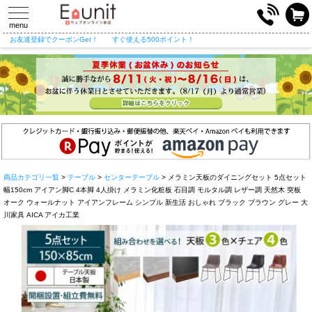
toggle
navigation
menu
お友達登録でクーポンGet！
すぐ使える500ポイント！
商品カテゴリ一覧
>
テーブル
>
センターテーブル
> メラミン天板のダイニングセット 5点セット
幅150cm アイアン脚C 4本脚 4人掛け メラミン化粧板 石目調 モルタル調 レザー調 天然木 突板
オーク ウォールナット アイアンフレーム シンプル 新生活 おしゃれ ブラック ブラウン グレー 大
川家具 AICA アイカ工業