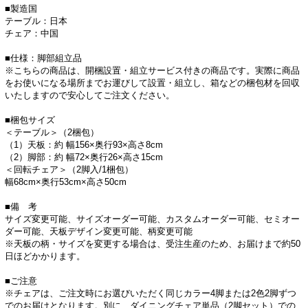
■製造国
テーブル：日本
チェア：中国
■仕様：脚部組立品
※こちらの商品は、開梱設置・組立サービス付きの商品です。実際に商品
をお使いになる場所までお運びして設置・組立し、箱などの梱包材を回収
いたしますので安心してご注文ください。
■梱包サイズ
＜テーブル＞（2梱包）
（1）天板：約 幅156×奥行93×高さ8cm
（2）脚部：約 幅72×奥行26×高さ15cm
＜回転チェア＞（2脚入/1梱包）
幅68cm×奥行53cm×高さ50cm
■備 考
サイズ変更可能、サイズオーダー可能、カスタムオーダー可能、セミオー
ダー可能、天板デザイン変更可能、柄変更可能
※天板の柄・サイズを変更する場合は、受注生産のため、お届けまで約50
日ほどかかります。
■ご注意
※チェアは、ご注文時にお選びいただく同じカラー4脚または2色2脚ずつ
でのお届けとなります。別に、ダイニングチェア単品（2脚セット）での