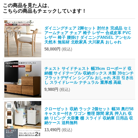
この商品を見た人は、
こちらの商品もチェックしています！
ダイニングチェア 2脚セット 肘付き 完成品 セミ
アームチェア チェア 椅子 レザー 合成皮革 PVC
レザー 椅子 腰掛け ダイニングANSEL アンセル
天然木 無垢材 北欧家具 大川家具 おしゃれ
58,000円
(税込)
チェスト サイドチェスト 幅39cm ローボード 収
納棚 サイドテーブル 収納ボックス 木製 39センチ
フラットデザイン シンプル おしゃれ 木目 引き出
し スライドレール ナチュラル 重厚感 高級
9,980円
(税込)
クローゼット 収納 ラック 2個セット 幅38 奥行58
キャスター付き ワゴン 整理 隙間 家具 押入れ 収
納 リビング 大容量 棚 スライド 収納庫 日用品 収
納ケース 送料無料
13,490円
(税込)