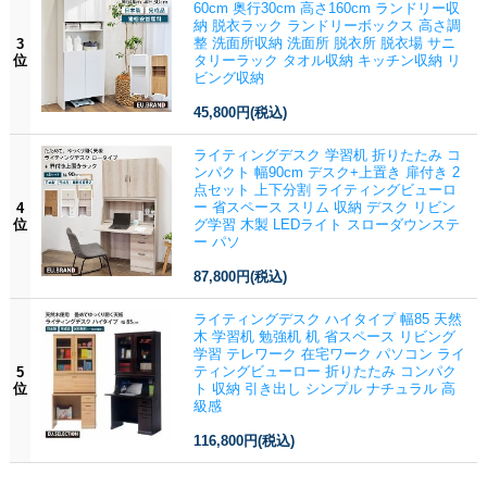
60cm 奥行30cm 高さ160cm ランドリー収
納 脱衣ラック ランドリーボックス 高さ調
整 洗面所収納 洗面所 脱衣所 脱衣場 サニ
3
位
タリーラック タオル収納 キッチン収納 リ
ビング収納
45,800円
(税込)
ライティングデスク 学習机 折りたたみ コ
ンパクト 幅90cm デスク+上置き 扉付き 2
点セット 上下分割 ライティングビューロ
ー 省スペース スリム 収納 デスク リビン
4
位
グ学習 木製 LEDライト スローダウンステ
ー パソ
87,800円
(税込)
ライティングデスク ハイタイプ 幅85 天然
木 学習机 勉強机 机 省スペース リビング
学習 テレワーク 在宅ワーク パソコン ライ
ティングビューロー 折りたたみ コンパク
5
位
ト 収納 引き出し シンプル ナチュラル 高
級感
116,800円
(税込)