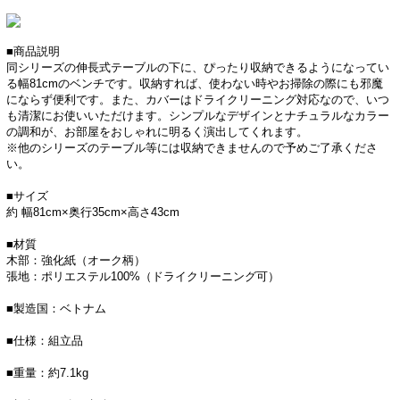
■商品説明
同シリーズの伸長式テーブルの下に、ぴったり収納できるようになってい
る幅81cmのベンチです。収納すれば、使わない時やお掃除の際にも邪魔
にならず便利です。また、カバーはドライクリーニング対応なので、いつ
も清潔にお使いいただけます。シンプルなデザインとナチュラルなカラー
の調和が、お部屋をおしゃれに明るく演出してくれます。
※他のシリーズのテーブル等には収納できませんので予めご了承くださ
い。
■サイズ
約 幅81cm×奥行35cm×高さ43cm
■材質
木部：強化紙（オーク柄）
張地：ポリエステル100%（ドライクリーニング可）
■製造国：ベトナム
■仕様：組立品
■重量：約7.1kg