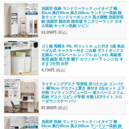
洗面所 収納 ランドリーラック ハイタイプ 幅
45cm 奥行40cm 高さ200cm ランドリー収納 脱
衣ラック ランドリーボックス 高さ調整 洗面所収
納 洗面所 脱衣所 脱衣場 サニタリーラック タオ
ル収納 キッチン収納 リビン
61,050円
(税込)
ゴミ箱 両開き 45L 45リットル ふた付き 1個 単品
ペダル式 キャスター付き ごみ箱 ダストボックス
足踏み ペダルペール シンプル おしゃれ 高級感
角型 縦型 長方形 棚下 カウンター下 レンジ台 す
きま 2分別 台所
4,730円
(税込)
ライティングデスク 学習机 折りたたみ コンパク
ト 幅90cm デスク+上置き 扉付き 2点セット 上下
分割 ライティングビューロー 省スペース スリム
収納 デスク リビング学習 木製 LEDライト スロ
ーダウンステー パソ
87,800円
(税込)
洗面所 収納 ランドリーラック ハイタイプ 幅
60cm 奥行40cm 高さ200cm ランドリー収納 脱