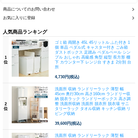
商品についてのお問い合わせ
お気に入りに登録
人気商品ランキング
ゴミ箱 両開き 45L 45リットル ふた付き 1
個 単品 ペダル式 キャスター付き ごみ箱
ダストボックス 足踏み ペダルペール シン
プル おしゃれ 高級感 角型 縦型 長方形 棚
1
位
下 カウンター下 レンジ台 すきま 2分別 台
所
4,730円
(税込)
洗面所 収納 ランドリーラック 薄型 幅
45cm 奥行30cm 高さ160cm ランドリー収
納 脱衣ラック ランドリーボックス 高さ調
整 洗面所収納 洗面所 脱衣所 脱衣場 サニ
2
位
タリーラック タオル収納 キッチン収納 リ
ビング収納
39,600円
(税込)
洗面所 収納 ランドリーラック 薄型 幅