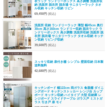
衣ラック ランドリーボックス 高さ調整 洗面所収
納 洗面所 脱衣所 脱衣場 サニタリーラック タオ
ル収納 キッチン収納 リビン
69,450円
(税込)
洗面所 収納 ランドリーラック 薄型 幅45cm 奥行
30cm 高さ160cm ランドリー収納 脱衣ラック ラ
ンドリーボックス 高さ調整 洗面所収納 洗面所 脱
衣所 脱衣場 サニタリーラック タオル収納 キッチ
ン収納 リビング収納
39,600円
(税込)
スッキリ収納 扉付き棚 シンプル 壁面収納 日本製
送料無料
42,680円
(税込)
キッチンボード 幅122cm 両ガラス 食器棚 ダイニ
ングボード キッチンストッカー レンジ台 カップ
ボード キッチン収納 ハイタイプ 大型 収納庫 レ
ンジボード スライドテーブル ガラス戸 ミストガ
ラス 引き戸 扉 モイ