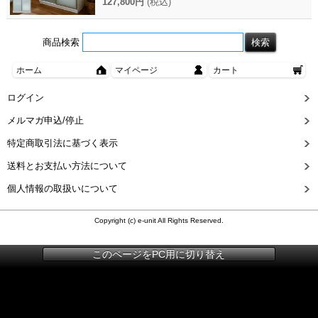
127,800円
(税込)
商品検索
ホーム
マイページ
カート
ログイン
メルマガ申込/停止
特定商取引法に基づく表示
送料とお支払い方法について
個人情報の取扱いについて
Copyright (c) e-unit All Rights Reserved.
このページをPC用に切り替え
{ item_id: 'eu10296-086', item_name: '80ベンチ 幅81cm リビングダイニング
チェア 単品 LDチェア ベンチソファ ボリス BORIS 長方形 ナチュラル ダイ
ニングチェア 1人～2人掛け オーク柄 ドライクリーニング可 大川家具 おし
ゃれ', }