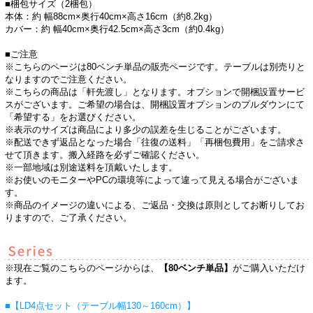
■梱包サイズ（2梱包）
本体：約 幅88cm×奥行40cm×高さ16cm（約8.2kg）
カバー：約 幅40cm×奥行42.5cm×高さ3cm（約0.4kg）
■ご注意
※こちらのページは80ベンチ単品の販売ページです。テーブルは別売りと
なりますのでご注意ください。
※こちらの商品は「軒先渡し」となります。オプションで開梱設置サービ
スがございます。ご希望の場合は、開梱設置オプションのプルダウンにて
「希望する」をお選びください。
※表示のサイズは商品により多少の誤差を生じることがございます。
※配送できず返品となった場合「往復の送料」「再梱包費用」をご請求さ
せて頂きます。搬入経路を必ずご確認ください。
※一部地域は別途送料を頂戴いたします。
※お使いのモニターやPCの環境等によって違って見える場合がございま
す。
※商品のイメージの違いによる、ご返品・交換は原則としてお断りしてお
りますので、ご了承ください。
※現在ご覧のこちらのページからは、
【80ベンチ単品】
がご購入いただけ
ます。
■【LD4点セット（テーブル幅130～160cm）】