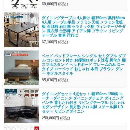
60,000円
(税込)
ダイニングテーブル 4人掛け 幅150cm 奥行85cm
4人用 テーブル単品 メラミン天板 メラミン化粧
板 石目柄 石目調 セラミック柄 ヴィンテージモダ
ン 長方形 台形脚 アイアン脚 ブラウン リビング
テーブル 食卓 汚れに
67,100円
(税込)
ベッド ベッドフレーム シングル セミダブル ダブ
ル コンセント付き お掃除ロボット対応 脚付き 棚
スマホスタンド ヘッドボード フレームのみ ロー
タイプ ローベッド おしゃれ 木目 ブラウン グレ
ー ホテルスタイル
85,030円
(税込)
ダイニングセット 4点セット 幅150cm 150幅 コ
ーナーダイニング ダイニングチェア ダイニング
ベンチ 背もたれ付き リビングテーブル おしゃれ
モダンデザイン 長方形 クロス脚 スチール脚 LD
セット リビングダイニン
250,800円
(税込)