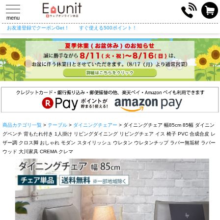
toggle
navigation
menu
お友達登録でクーポンGet！
すぐ使える500ポイント！
商品カテゴリ一覧
>
テーブル
>
ダイニングチェアー
> ダイニングチェア 幅85cm 85幅 ダイニン
グベンチ 背もたれ付き 1人掛け リビングダイニング リビングチェア イス 椅子 PVC 合成合皮 レ
ザー調 クロス脚 おしゃれ モダン スタイリッシュ ウレタン ウレタンチップ ラバー無垢材 ラバー
ウッド 大川家具 CREMA クレマ