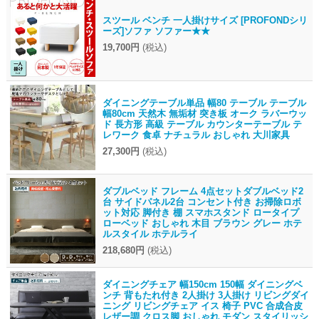
スツール ベンチ 一人掛けサイズ [PROFONDシリ
ーズ]ソファ ソファー★★
19,700円
(税込)
ダイニングテーブル単品 幅80 テーブル テーブル
幅80cm 天然木 無垢材 突き板 オーク ラバーウッ
ド 長方形 高級 テーブル カウンターテーブル テ
レワーク 食卓 ナチュラル おしゃれ 大川家具
27,300円
(税込)
ダブルベッド フレーム 4点セットダブルベッド2
台 サイドパネル2台 コンセント付き お掃除ロボ
ット対応 脚付き 棚 スマホスタンド ロータイプ
ローベッド おしゃれ 木目 ブラウン グレー ホテ
ルスタイル ホテルライ
218,680円
(税込)
ダイニングチェア 幅150cm 150幅 ダイニングベ
ンチ 背もたれ付き 2人掛け 3人掛け リビングダイ
ニング リビングチェア イス 椅子 PVC 合成合皮
レザー調 クロス脚 おしゃれ モダン スタイリッシ