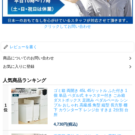
クリックしてお問い合わせ
レビューを書く
商品についてのお問い合わせ
お気に入りに登録
人気商品ランキング
ゴミ箱 両開き 45L 45リットル ふた付き 1
個 単品 ペダル式 キャスター付き ごみ箱
ダストボックス 足踏み ペダルペール シン
プル おしゃれ 高級感 角型 縦型 長方形 棚
1
位
下 カウンター下 レンジ台 すきま 2分別 台
所
4,730円
(税込)