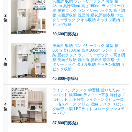
洗面所 収納 ランドリーラック 薄型 幅
45cm 奥行30cm 高さ160cm ランドリー収
納 脱衣ラック ランドリーボックス 高さ調
整 洗面所収納 洗面所 脱衣所 脱衣場 サニ
2
位
タリーラック タオル収納 キッチン収納 リ
ビング収納
39,600円
(税込)
洗面所 収納 ランドリーラック 薄型 幅
60cm 奥行30cm 高さ160cm ランドリー収
納 脱衣ラック ランドリーボックス 高さ調
整 洗面所収納 洗面所 脱衣所 脱衣場 サニ
3
位
タリーラック タオル収納 キッチン収納 リ
ビング収納
45,800円
(税込)
ライティングデスク 学習机 折りたたみ コ
ンパクト 幅90cm デスク+上置き 扉付き 2
点セット 上下分割 ライティングビューロ
ー 省スペース スリム 収納 デスク リビン
4
位
グ学習 木製 LEDライト スローダウンステ
ー パソ
87,800円
(税込)