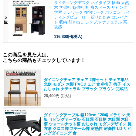
ライティングデスク ハイタイプ 幅85 天然
木 学習机 勉強机 机 省スペース リビング
学習 テレワーク 在宅ワーク パソコン ライ
ティングビューロー 折りたたみ コンパク
5
位
ト 収納 引き出し シンプル ナチュラル 高
級感
116,800円
(税込)
この商品を見た人は、
こちらの商品もチェックしています！
ダイニングチェア チェア 2脚セット チェア単品
北欧 モダン 木製 PVCチェア 食卓椅子 椅子 イス
おしゃれ ナチュラル ブラック ブラウン 完成品
26,400円
(税込)
ダイニングテーブル 幅120cm 120幅 メラミン 天
板 リビングテーブル 石目調 石目柄 木目調 木目
柄 ウォールナット柄 おしゃれ モダンデザイン 長
方形 クロス脚 スチール脚 耐熱性 耐傷性 LD リビ
ングダイニング 食