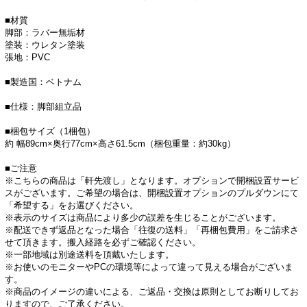
■材質
脚部：ラバー無垢材
塗装：ウレタン塗装
張地：PVC
■製造国：ベトナム
■仕様：脚部組立品
■梱包サイズ（1梱包）
約 幅89cm×奥行77cm×高さ61.5cm（梱包重量：約30kg）
■ご注意
※こちらの商品は「軒先渡し」となります。オプションで開梱設置サービ
スがございます。ご希望の場合は、開梱設置オプションのプルダウンにて
「希望する」をお選びください。
※表示のサイズは商品により多少の誤差を生じることがございます。
※配送できず返品となった場合「往復の送料」「再梱包費用」をご請求さ
せて頂きます。搬入経路を必ずご確認ください。
※一部地域は別途送料を頂戴いたします。
※お使いのモニターやPCの環境等によって違って見える場合がございま
す。
※商品のイメージの違いによる、ご返品・交換は原則としてお断りしてお
りますので、ご了承ください。