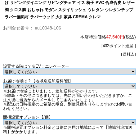
け リビングダイニング リビングチェア イス 椅子 PVC 合成合皮 レザー
調 クロス脚 おしゃれ モダン スタイリッシュ ウレタン ウレタンチップ
ラバー無垢材 ラバーウッド 大川家具 CREMA クレマ
eu10048-106
本店特別価格
47,540円
(税込)
[432ポイント進呈 ]
[ 送料込 ]
設置する階は？※EV：エレベーター
お届け地域は？【地域別追加送料/個】
※お届け地域によりまして、追加送料がかかります。
※離島・その他につきましては、先にお問い合わせいただきますか、ご
注文後に当店からのメールにてご案内いたします。
※配送の日時指定のご希望の場合、別途見積もりをしますのでお問い合
わせください。
開梱設置オプション【/個】
※開梱設置オプション料金とは別にお届け地域によって【地域別追加送
料】がかかります。