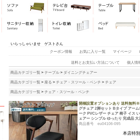
いらっしゃいませ ゲストさん
クーポン情報
お気に入り一覧
マイページ
送料とお支払い方法について
個人情
商品カテゴリ一覧
>
テーブル
>
ダイニングチェアー
商品カテゴリ一覧
>
座る
>
チェア・スツール・ベンチ
>
チェア
商品カテゴリ一覧
>
チェア・スツール・ベンチ
開梱設置オプションあり 送料無料※一
グチェア 2脚セット Bタイプ アーム
ーク PVCレザー チェア 椅子 イス
ェアー シンプル ゆったり 完成品 
商品番号 eu04106-095
本店特