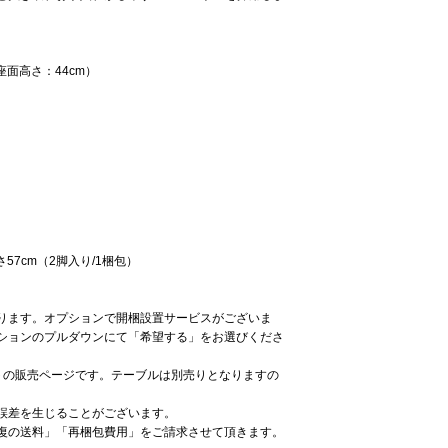
（座面高さ：44cm）
さ57cm（2脚入り/1梱包）
ります。オプションで開梱設置サービスがございま
ションのプルダウンにて「希望する」をお選びくださ
トの販売ページです。テーブルは別売りとなりますの
誤差を生じることがございます。
復の送料」「再梱包費用」をご請求させて頂きます。