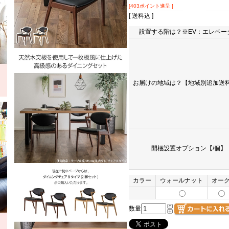
[403ポイント進呈 ]
[ 送料込 ]
設置する階は？※EV：エレベー
お届けの地域は？【地域別追加送料
開梱設置オプション【/個】
カラー
ウォールナット
オー
数量