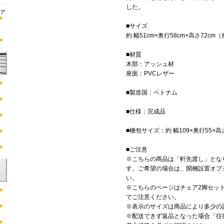
した。
ア
■サイズ
約 幅51cm×奥行58cm×高さ72cm
■材質
木部：アッシュ材
座面：PVCレザー
■製造国：ベトナム
■仕様：完成品
■梱包サイズ：約 幅109×奥行55×高
■ご注意
※こちらの商品は「軒先渡し」とな
す。ご希望の場合は、開梱設置オプ
い。
※こちらのページはチェア2脚セッ
でご注意ください。
※表示のサイズは商品により多少の
※配送できず返品となった場合「往