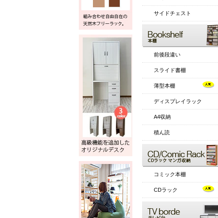
サイドチェスト
前後段違い
スライド書棚
薄型本棚
ディスプレイラック
A4収納
積ん読
コミック本棚
CDラック