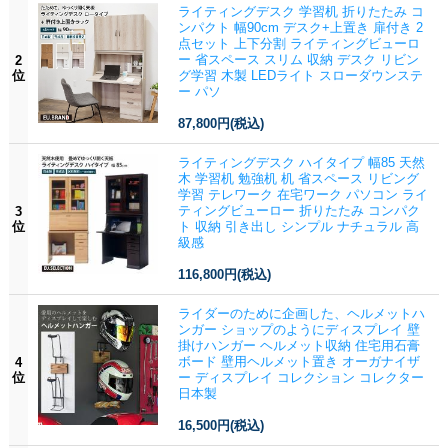
ライティングデスク 学習机 折りたたみ コ
ンパクト 幅90cm デスク+上置き 扉付き 2
点セット 上下分割 ライティングビューロ
ー 省スペース スリム 収納 デスク リビン
2
位
グ学習 木製 LEDライト スローダウンステ
ー パソ
87,800円
(税込)
ライティングデスク ハイタイプ 幅85 天然
木 学習机 勉強机 机 省スペース リビング
学習 テレワーク 在宅ワーク パソコン ライ
ティングビューロー 折りたたみ コンパク
3
位
ト 収納 引き出し シンプル ナチュラル 高
級感
116,800円
(税込)
ライダーのために企画した、ヘルメットハ
ンガー ショップのようにディスプレイ 壁
掛けハンガー ヘルメット収納 住宅用石膏
ボード 壁用ヘルメット置き オーガナイザ
4
位
ー ディスプレイ コレクション コレクター
日本製
16,500円
(税込)