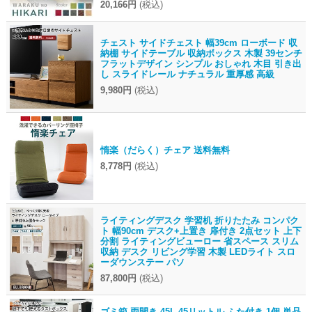
20,166円
(税込)
チェスト サイドチェスト 幅39cm ローボード 収
納棚 サイドテーブル 収納ボックス 木製 39センチ
フラットデザイン シンプル おしゃれ 木目 引き出
し スライドレール ナチュラル 重厚感 高級
9,980円
(税込)
惰楽（だらく）チェア 送料無料
8,778円
(税込)
ライティングデスク 学習机 折りたたみ コンパク
ト 幅90cm デスク+上置き 扉付き 2点セット 上下
分割 ライティングビューロー 省スペース スリム
収納 デスク リビング学習 木製 LEDライト スロ
ーダウンステー パソ
87,800円
(税込)
ゴミ箱 両開き 45L 45リットル ふた付き 1個 単品