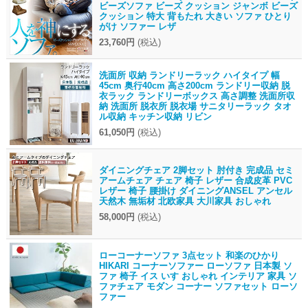
ビーズソファ ビーズ クッション ジャンボ ビーズ
クッション 特大 背もたれ 大きい ソファ ひとり
がけ ソファー レザ
23,760円
(税込)
洗面所 収納 ランドリーラック ハイタイプ 幅
45cm 奥行40cm 高さ200cm ランドリー収納 脱
衣ラック ランドリーボックス 高さ調整 洗面所収
納 洗面所 脱衣所 脱衣場 サニタリーラック タオ
ル収納 キッチン収納 リビン
61,050円
(税込)
ダイニングチェア 2脚セット 肘付き 完成品 セミ
アームチェア チェア 椅子 レザー 合成皮革 PVC
レザー 椅子 腰掛け ダイニングANSEL アンセル
天然木 無垢材 北欧家具 大川家具 おしゃれ
58,000円
(税込)
ローコーナーソファ 3点セット 和楽のひかり
HIKARI コーナーソファー ローソファ 日本製 ソ
ファ 椅子 イス いす おしゃれ インテリア 家具 ソ
ファチェア モダン コーナー ソファセット ローソ
ファー