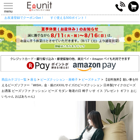
toggle
navigation
menu
お友達登録でクーポンGet！
すぐ使える500ポイント！
商品カテゴリ一覧
>
座る
>
ビーズクッション・座椅子
>
ビーズチェア
> 【送料無料】願い事を叶
えるビーズソファー「WISH」金・銀のXXXLサイズのビーズクッション 日本製(マイクロビーズ
お洒落 ビーズソファ クッション ビーズ モダン 敬老の日 椅子 いす イス プレゼント ギフト おじ
いちゃん おばあちゃん)