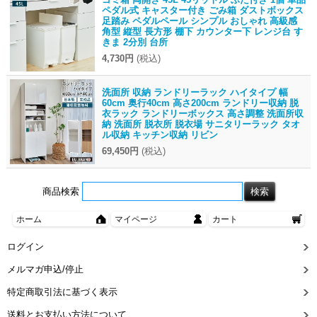
ペダル式 キャスター付き ごみ箱 ダストボックス
足踏み ペダルペール シンプル おしゃれ 高級感
角型 縦型 長方形 棚下 カウンター下 レンジ台 す
きま 2分別 台所
4,730円
(税込)
洗面所 収納 ランドリーラック ハイタイプ 幅
60cm 奥行40cm 高さ200cm ランドリー収納 脱
衣ラック ランドリーボックス 高さ調整 洗面所収
納 洗面所 脱衣所 脱衣場 サニタリーラック タオ
ル収納 キッチン収納 リビン
69,450円
(税込)
商品検索
ホーム
マイページ
カート
ログイン
メルマガ申込/停止
特定商取引法に基づく表示
送料とお支払い方法について