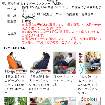
商品説明
願い事を叶える！？ビーズソファー「WISH」。
幅約112×奥行114×高さ65cm ※ビーズ位置により変動しま
サイズ
す。
クッション材：発泡ビーズ5mm 表面生地：合成皮革
素 材
(PU/PVC)
製造国
日本製
※本商品は天然木の家具ですので同じ商品でも木目や色が
大きく違うことがございます。
※お使いのモニターやPCの環境等によって違ってみえるこ
ご注意
とがございます。
※商品のイメージの違いによる、ご返品・交換は原則とし
てお断りしておりますので、ご了承下さい。