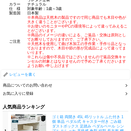
カラー
ナチュラル
仕 様
対象年齢：1歳～3歳
製造国
日本製
※本商品は天然木の製品ですので同じ商品でも木目や色が
大きく違うことがございます。
※お使いのモニターやPCの環境等によって違ってみえるこ
とがございます。
※商品のイメージの違いによる、ご返品・交換は原則とし
てお断りしておりますので、ご了承下さい。
ご注意
※天然木を使用して曲げ木加工の手作業・手作り品となっ
ておりますので、木目や節の形が完成品によって違ってま
いります。
※これらは傷や不良品ではございませんので返品交換キャ
ンセルの対象とはなりませんので予めご了承くださいます
ようお願い申し上げます
レビューを書く
商品についてのお問い合わせ
お気に入りに登録
人気商品ランキング
ゴミ箱 両開き 45L 45リットル ふた付き 1
個 単品 ペダル式 キャスター付き ごみ箱
ダストボックス 足踏み ペダルペール シン
プル おしゃれ 高級感 角型 縦型 長方形 棚