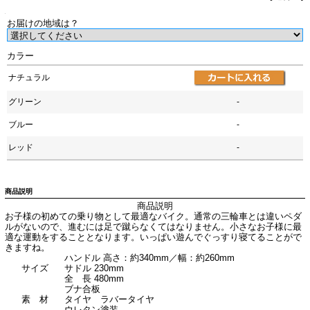
お届けの地域は？
カラー
ナチュラル
グリーン
-
ブルー
-
レッド
-
商品説明
商品説明
お子様の初めての乗り物として最適なバイク。通常の三輪車とは違いペダ
ルがないので、進むには足で蹴らなくてはなりません。小さなお子様に最
適な運動をすることとなります。いっぱい遊んでぐっすり寝てることがで
きますね。
ハンドル 高さ：約340mm／幅：約260mm
サイズ
サドル 230mm
全 長 480mm
ブナ合板
素 材
タイヤ ラバータイヤ
ウレタン塗装