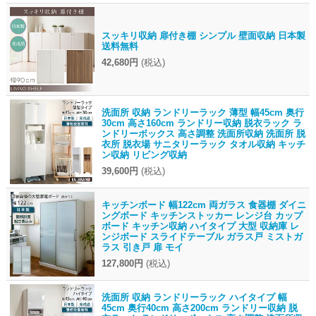
スッキリ収納 扉付き棚 シンプル 壁面収納 日本製
送料無料
42,680円
(税込)
洗面所 収納 ランドリーラック 薄型 幅45cm 奥行
30cm 高さ160cm ランドリー収納 脱衣ラック ラ
ンドリーボックス 高さ調整 洗面所収納 洗面所 脱
衣所 脱衣場 サニタリーラック タオル収納 キッチ
ン収納 リビング収納
39,600円
(税込)
キッチンボード 幅122cm 両ガラス 食器棚 ダイニ
ングボード キッチンストッカー レンジ台 カップ
ボード キッチン収納 ハイタイプ 大型 収納庫 レ
ンジボード スライドテーブル ガラス戸 ミストガ
ラス 引き戸 扉 モイ
127,800円
(税込)
洗面所 収納 ランドリーラック ハイタイプ 幅
45cm 奥行40cm 高さ200cm ランドリー収納 脱