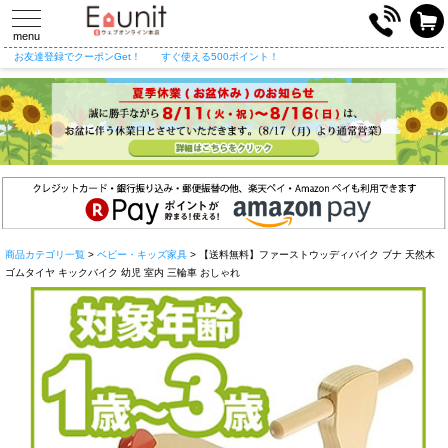
toggle
navigation
menu
お友達登録でクーポンGet！
すぐ使える500ポイント！
商品カテゴリ一覧
>
ベビー・キッズ家具
> 【送料無料】ファーストウッディバイク ブナ 天然木
ゴムタイヤ キックバイク 幼児 室内 三輪車 おしゃれ