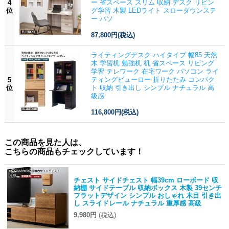
ー 省スペース スリム 収納 デスク リビン
4
位
グ学習 木製 LEDライト スローダウンステ
ー パソ
87,800円
(税込)
ライティングデスク ハイタイプ 幅85 天然
木 学習机 勉強机 机 省スペース リビング
学習 テレワーク 在宅ワーク パソコン ライ
ティングビューロー 折りたたみ コンパク
5
位
ト 収納 引き出し シンプル ナチュラル 高
級感
116,800円
(税込)
この商品を見た人は、
こちらの商品もチェックしています！
チェスト サイドチェスト 幅39cm ローボード 収
納棚 サイドテーブル 収納ボックス 木製 39センチ
フラットデザイン シンプル おしゃれ 木目 引き出
し スライドレール ナチュラル 重厚感 高級
9,980円
(税込)