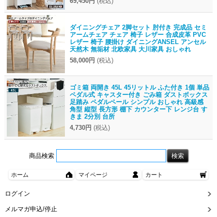
69,450円
(税込)
ダイニングチェア 2脚セット 肘付き 完成品 セミ
アームチェア チェア 椅子 レザー 合成皮革 PVC
レザー 椅子 腰掛け ダイニングANSEL アンセル
天然木 無垢材 北欧家具 大川家具 おしゃれ
58,000円
(税込)
ゴミ箱 両開き 45L 45リットル ふた付き 1個 単品
ペダル式 キャスター付き ごみ箱 ダストボックス
足踏み ペダルペール シンプル おしゃれ 高級感
角型 縦型 長方形 棚下 カウンター下 レンジ台 す
きま 2分別 台所
4,730円
(税込)
商品検索
ホーム
マイページ
カート
ログイン
メルマガ申込/停止