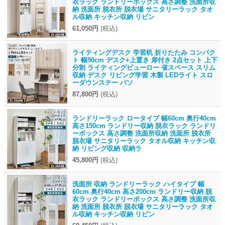
衣ラック ランドリーボックス 高さ調整 洗面所収
納 洗面所 脱衣所 脱衣場 サニタリーラック タオ
ル収納 キッチン収納 リビン
61,050円
(税込)
ライティングデスク 学習机 折りたたみ コンパク
ト 幅90cm デスク+上置き 扉付き 2点セット 上下
分割 ライティングビューロー 省スペース スリム
収納 デスク リビング学習 木製 LEDライト スロ
ーダウンステー パソ
87,800円
(税込)
ランドリーラック ロータイプ 幅60cm 奥行40cm
高さ150cm ランドリー収納 脱衣ラック ランドリ
ーボックス 高さ調整 洗面所収納 洗面所 脱衣所
脱衣場 サニタリーラック タオル収納 キッチン収
納 リビング収納 収納ラ
45,800円
(税込)
洗面所 収納 ランドリーラック ハイタイプ 幅
60cm 奥行40cm 高さ200cm ランドリー収納 脱
衣ラック ランドリーボックス 高さ調整 洗面所収
納 洗面所 脱衣所 脱衣場 サニタリーラック タオ
ル収納 キッチン収納 リビン