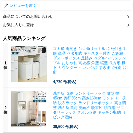
レビューを書く
商品についてのお問い合わせ
お気に入りに登録
人気商品ランキング
ゴミ箱 両開き 45L 45リットル ふた付き 1
個 単品 ペダル式 キャスター付き ごみ箱
ダストボックス 足踏み ペダルペール シン
プル おしゃれ 高級感 角型 縦型 長方形 棚
1
位
下 カウンター下 レンジ台 すきま 2分別 台
所
4,730円
(税込)
洗面所 収納 ランドリーラック 薄型 幅
45cm 奥行30cm 高さ160cm ランドリー収
納 脱衣ラック ランドリーボックス 高さ調
整 洗面所収納 洗面所 脱衣所 脱衣場 サニ
2
位
タリーラック タオル収納 キッチン収納 リ
ビング収納
39,600円
(税込)