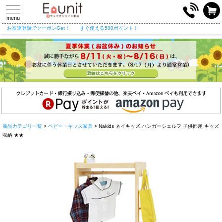
toggle
navigation
menu
お友達登録でクーポンGet！
すぐ使える500ポイント！
商品カテゴリ一覧
>
ベビー・キッズ家具
> Nakids ネイキッズ ハンガーシェルフ 子供部屋 キッズ
収納 ★★