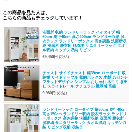
この商品を見た人は、
こちらの商品もチェックしています！
洗面所 収納 ランドリーラック ハイタイプ 幅
60cm 奥行40cm 高さ200cm ランドリー収納 脱
衣ラック ランドリーボックス 高さ調整 洗面所収
納 洗面所 脱衣所 脱衣場 サニタリーラック タオ
ル収納 キッチン収納 リビン
69,450円
(税込)
チェスト サイドチェスト 幅39cm ローボード 収
納棚 サイドテーブル 収納ボックス 木製 39センチ
フラットデザイン シンプル おしゃれ 木目 引き出
し スライドレール ナチュラル 重厚感 高級
9,980円
(税込)
ランドリーラック ロータイプ 幅60cm 奥行40cm
高さ150cm ランドリー収納 脱衣ラック ランドリ
ーボックス 高さ調整 洗面所収納 洗面所 脱衣所
脱衣場 サニタリーラック タオル収納 キッチン収
納 リビング収納 収納ラ