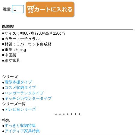
数量
商品説明
■サイズ：幅60×奥行30×高さ120cm
■カラー：ナチュラル
■材質：ラバーウッド集成材
■重量：6.5kg
■中国製
■組立家具
シリーズ
●
薄型本棚タイプ
●
コスメ収納タイプ
●
ハンガーラックタイプ
●
キッチンカウンタータイプ
シリーズ一覧
●
テレビ台シリーズ
＊＊＊＊＊＊＊
特集
●
すっきり収納特集
●
アイディア家具特集