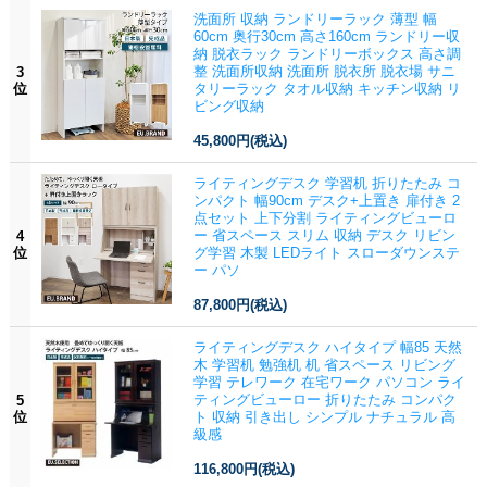
洗面所 収納 ランドリーラック 薄型 幅
60cm 奥行30cm 高さ160cm ランドリー収
納 脱衣ラック ランドリーボックス 高さ調
整 洗面所収納 洗面所 脱衣所 脱衣場 サニ
3
位
タリーラック タオル収納 キッチン収納 リ
ビング収納
45,800円
(税込)
ライティングデスク 学習机 折りたたみ コ
ンパクト 幅90cm デスク+上置き 扉付き 2
点セット 上下分割 ライティングビューロ
ー 省スペース スリム 収納 デスク リビン
4
位
グ学習 木製 LEDライト スローダウンステ
ー パソ
87,800円
(税込)
ライティングデスク ハイタイプ 幅85 天然
木 学習机 勉強机 机 省スペース リビング
学習 テレワーク 在宅ワーク パソコン ライ
ティングビューロー 折りたたみ コンパク
5
位
ト 収納 引き出し シンプル ナチュラル 高
級感
116,800円
(税込)