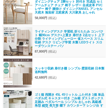
ダイニングチェア 2脚セット 肘付き 完成品 セミ
アームチェア チェア 椅子 レザー 合成皮革 PVC
レザー 椅子 腰掛け ダイニングANSEL アンセル
天然木 無垢材 北欧家具 大川家具 おしゃれ
58,000円
(税込)
ライティングデスク 学習机 折りたたみ コンパク
ト 幅90cm デスク+上置き 扉付き 2点セット 上下
分割 ライティングビューロー 省スペース スリム
収納 デスク リビング学習 木製 LEDライト スロ
ーダウンステー パソ
87,800円
(税込)
スッキリ収納 扉付き棚 シンプル 壁面収納 日本製
送料無料
42,680円
(税込)
ゴミ箱 両開き 45L 45リットル ふた付き 1個 単品
ペダル式 キャスター付き ごみ箱 ダストボックス
足踏み ペダルペール シンプル おしゃれ 高級感
角型 縦型 長方形 棚下 カウンター下 レンジ台 す