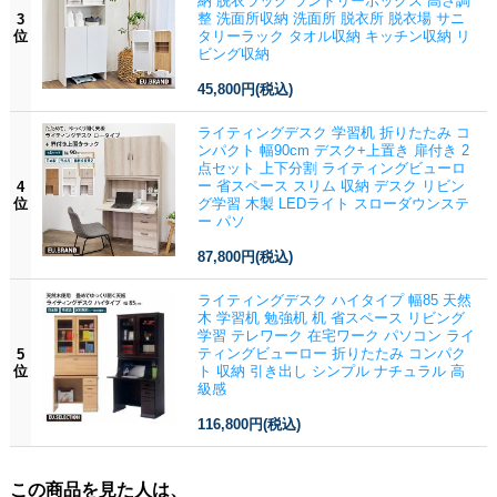
納 脱衣ラック ランドリーボックス 高さ調
整 洗面所収納 洗面所 脱衣所 脱衣場 サニ
3
位
タリーラック タオル収納 キッチン収納 リ
ビング収納
45,800円
(税込)
ライティングデスク 学習机 折りたたみ コ
ンパクト 幅90cm デスク+上置き 扉付き 2
点セット 上下分割 ライティングビューロ
ー 省スペース スリム 収納 デスク リビン
4
位
グ学習 木製 LEDライト スローダウンステ
ー パソ
87,800円
(税込)
ライティングデスク ハイタイプ 幅85 天然
木 学習机 勉強机 机 省スペース リビング
学習 テレワーク 在宅ワーク パソコン ライ
ティングビューロー 折りたたみ コンパク
5
位
ト 収納 引き出し シンプル ナチュラル 高
級感
116,800円
(税込)
この商品を見た人は、