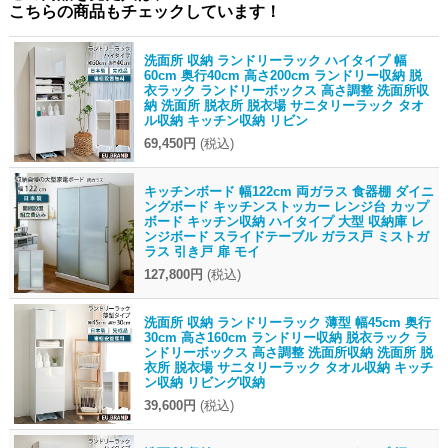
こちらの商品もチェックしています！
洗面所 収納 ランドリーラック ハイタイプ 幅
60cm 奥行40cm 高さ200cm ランドリー収納 脱
衣ラック ランドリーボックス 高さ調整 洗面所収
納 洗面所 脱衣所 脱衣場 サニタリーラック タオ
ル収納 キッチン収納 リビン
69,450円
(税込)
キッチンボード 幅122cm 両ガラス 食器棚 ダイニ
ングボード キッチンストッカー レンジ台 カップ
ボード キッチン収納 ハイタイプ 大型 収納庫 レ
ンジボード スライドテーブル ガラス戸 ミストガ
ラス 引き戸 扉 モイ
127,800円
(税込)
洗面所 収納 ランドリーラック 薄型 幅45cm 奥行
30cm 高さ160cm ランドリー収納 脱衣ラック ラ
ンドリーボックス 高さ調整 洗面所収納 洗面所 脱
衣所 脱衣場 サニタリーラック タオル収納 キッチ
ン収納 リビング収納
39,600円
(税込)