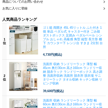
商品についてのお問い合わせ
お気に入りに登録
人気商品ランキング
ゴミ箱 両開き 45L 45リットル ふた付き 1
個 単品 ペダル式 キャスター付き ごみ箱
ダストボックス 足踏み ペダルペール シン
プル おしゃれ 高級感 角型 縦型 長方形 棚
1
位
下 カウンター下 レンジ台 すきま 2分別 台
所
4,730円
(税込)
洗面所 収納 ランドリーラック 薄型 幅
45cm 奥行30cm 高さ160cm ランドリー収
納 脱衣ラック ランドリーボックス 高さ調
整 洗面所収納 洗面所 脱衣所 脱衣場 サニ
2
位
タリーラック タオル収納 キッチン収納 リ
ビング収納
39,600円
(税込)
洗面所 収納 ランドリーラック 薄型 幅
60cm 奥行30cm 高さ160cm ランドリー収