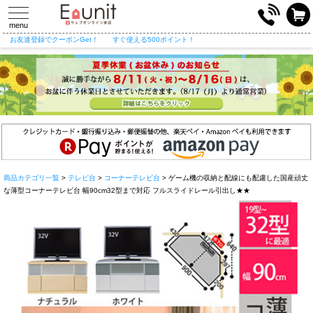
toggle
navigation
menu
お友達登録でクーポンGet！
すぐ使える500ポイント！
商品カテゴリ一覧
>
テレビ台
>
コーナーテレビ台
> ゲーム機の収納と配線にも配慮した国産頑丈
な薄型コーナーテレビ台 幅90cm32型まで対応 フルスライドレール引出し★★