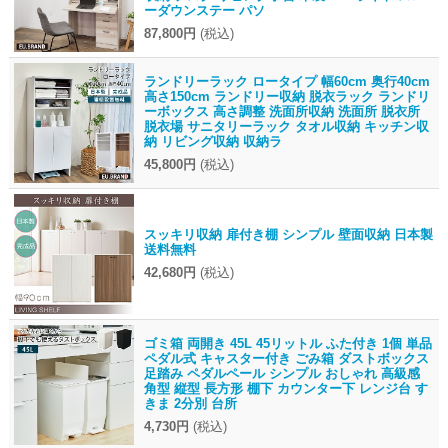
ーダウンステー パソ
87,800円
(税込)
ランドリーラック ロータイプ 幅60cm 奥行40cm
高さ150cm ランドリー収納 脱衣ラック ランドリ
ーボックス 高さ調整 洗面所収納 洗面所 脱衣所
脱衣場 サニタリーラック タオル収納 キッチン収
納 リビング収納 収納ラ
45,800円
(税込)
スッキリ収納 扉付き棚 シンプル 壁面収納 日本製
送料無料
42,680円
(税込)
ゴミ箱 両開き 45L 45リットル ふた付き 1個 単品
ペダル式 キャスター付き ごみ箱 ダストボックス
足踏み ペダルペール シンプル おしゃれ 高級感
角型 縦型 長方形 棚下 カウンター下 レンジ台 す
きま 2分別 台所
4,730円
(税込)