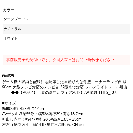
カラー
ダークブラウン
-
ナチュラル
-
ホワイト
-
事前販売予約受付中です。次回入荷日はお問い合わせください。
商品説明
ゲーム機の収納と配線にも配慮した国産頑丈な薄型コーナーテレビ台 幅
90cm 大型テレビ対応のテレビ台 32型まで対応 フルスライドレール引出
し ◆◆【P0604】【春の新生活フェア2012】AV収納【HLS_DU】
■サイズ：
幅90×奥行43×高さ42cm
AVデッキ収納部分：幅52×奥行39×高さ13.7cm
引出し内寸：幅47×奥行28.5×高さ13.5＋25cm
左右収納部内寸：幅14.9×奥行20/39×高さ34.5cm