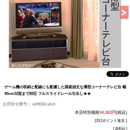
ゲーム機の収納と配線にも配慮した国産頑丈な薄型コーナーテレビ台 幅
90cm32型まで対応 フルスライドレール引出し★★
ed900k-ykot
本店特別価格
34,363円
(税込)
[312ポイント進呈 ]
[ 送料込 ]