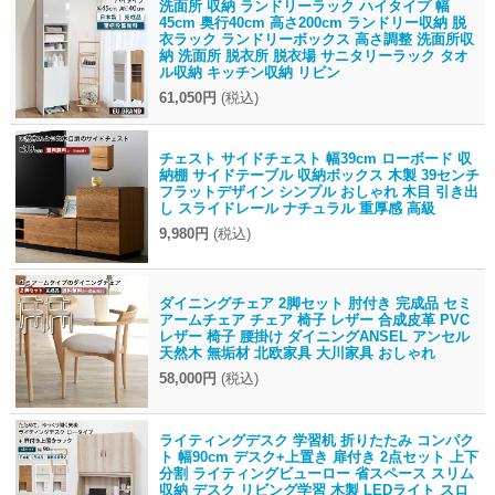
洗面所 収納 ランドリーラック ハイタイプ 幅
45cm 奥行40cm 高さ200cm ランドリー収納 脱
衣ラック ランドリーボックス 高さ調整 洗面所収
納 洗面所 脱衣所 脱衣場 サニタリーラック タオ
ル収納 キッチン収納 リビン
61,050円
(税込)
チェスト サイドチェスト 幅39cm ローボード 収
納棚 サイドテーブル 収納ボックス 木製 39センチ
フラットデザイン シンプル おしゃれ 木目 引き出
し スライドレール ナチュラル 重厚感 高級
9,980円
(税込)
ダイニングチェア 2脚セット 肘付き 完成品 セミ
アームチェア チェア 椅子 レザー 合成皮革 PVC
レザー 椅子 腰掛け ダイニングANSEL アンセル
天然木 無垢材 北欧家具 大川家具 おしゃれ
58,000円
(税込)
ライティングデスク 学習机 折りたたみ コンパク
ト 幅90cm デスク+上置き 扉付き 2点セット 上下
分割 ライティングビューロー 省スペース スリム
収納 デスク リビング学習 木製 LEDライト スロ