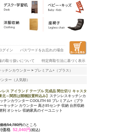
ログイン
パスワードをお忘れの場合
報の取り扱いについて
特定商取引法に基づく表示
キッチンカウンター
>
プレミアム+（プラス）
カウンター（人気順）
ンレス アイランド テーブル 完成品 間仕切り キャスタ
【南東北～関西は開梱設置料込み】
ステンレスキッチンカ
ンカウンター COOLITH 60 プレミアム+（プラ
キッチン カウンター 高さ85センチ 収納 台所収納
 便利 オシャレ 収納家具のイーユニット
格54,780円
のところ
別価格
52,040円
(税込)