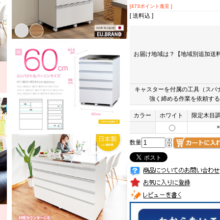
[473ポイント進呈 ]
[ 送料込 ]
お届け地域は？【地域別追加送料
キャスターを付属の工具（スパ
強く締める作業を依頼する
カラー
ホワイト
限定木目
×
数量