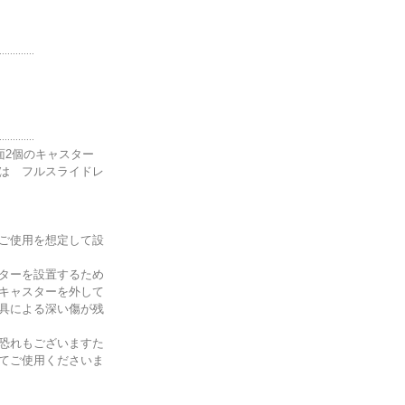
.............
.............
前面2個のキャスター
は フルスライドレ
ご使用を想定して設
ターを設置するため
キャスターを外して
具による深い傷が残
恐れもございますた
てご使用くださいま