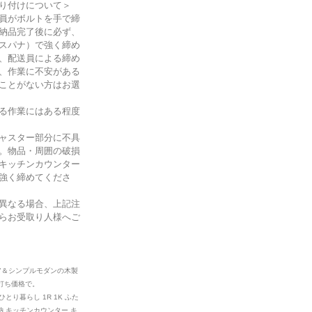
り付けについて＞
員がボルトを手で締
納品完了後に必ず、
スパナ）で強く締め
、配送員による締め
、作業に不安がある
ことがない方はお選
る作業にはある程度
ャスター部分に不具
。物品・周囲の破損
キッチンカウンター
強く締めてくださ
異なる場合、上記注
らお受取り人様へご
ア＆シンプルモダンの木製
打ち価格で。
とり暮らし 1R 1K ふた
納 キッチンカウンター キ