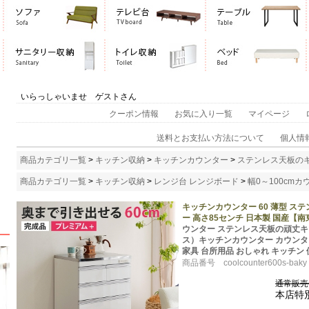
いらっしゃいませ ゲストさん
クーポン情報
お気に入り一覧
マイページ
送料とお支払い方法について
個人情
商品カテゴリ一覧
>
キッチン収納
>
キッチンカウンター
>
ステンレス天板の
商品カテゴリ一覧
>
キッチン収納
>
レンジ台 レンジボード
>
幅0～100cm
キッチンカウンター 60 薄型 ステ
ー 高さ85センチ 日本製 国産
ウンター ステンレス天板の頑丈キッチ
ス）キッチンカウンター カウンター
家具 台所用品 おしゃれ キッチン
商品番号 coolcounter600s-baky
通常販売価
本店特