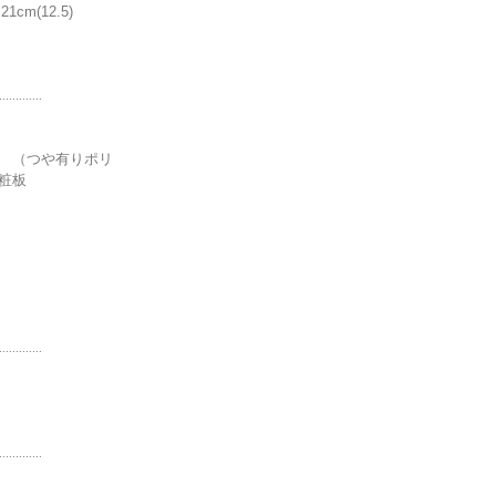
cm(12.5)
.............
 （つや有りポリ
粧板
.............
.............