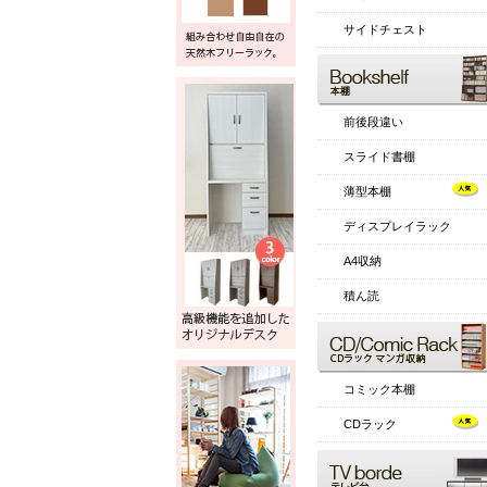
サイドチェスト
前後段違い
スライド書棚
薄型本棚
ディスプレイラック
A4収納
積ん読
コミック本棚
CDラック