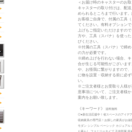
＜お届け時のキャスターのお取
キャスターの取り付けは、配送
められるところまで行います。
お客様ご自身で、付属の工具（
てください。有料オプションで
上げもご指定いただけますので
方や、工具（スパナ）を使った
びください。
※付属の工具（スパナ）で締め
の力が必要です。
※締め上げを行わない場合、キ
合が生じる可能性がございます
や、お怪我に繋がりますので、
に物を設置・収納する前に必ず
い。
※ご注文者様とお受取り人様が
意事項について、ご注文者様か
案内をお願い致します。
《キーワード》
送料無料
◎●新生活応援中！省スペースのアイデ
収納家具の専門店！お探しの家具がお値
モダン シンプル ベーシック カジュアル ひ
り暮らし ファミリータイプ 子供部屋 収