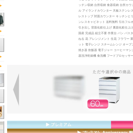
ッチン収納 台所収納 食器収納 台所カウ
ル アイランドカウンター 天板ステンレス
レストップ 対面カウンター キッチンと
ンレスキャビネット 送料無料 引出フル
引き出し 背面化粧仕上げ 裏面化粧仕上げ
国産 完成品 組立不要 作業台 パン パス
ねる 花 アレンジメント 生花 フラワー 
ット 電子レンジ スチームレンジ オーブ
焼き器 炊飯器 電子ジャー コーヒーマシ
器洗浄乾燥機 食洗機 フードプロセッサー