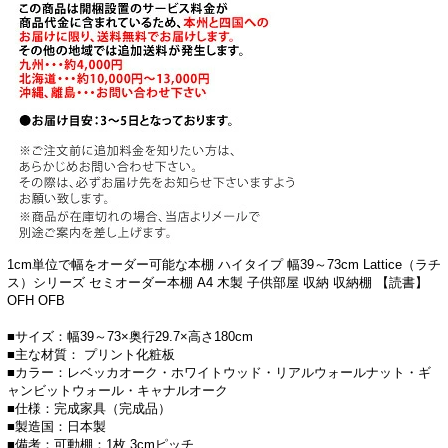
1cm単位で幅をオーダー可能な本棚 ハイタイプ 幅39～73cm Lattice（ラチ
ス）シリーズ セミオーダー本棚 A4 木製 子供部屋 収納 収納棚 【読書】
OFH OFB
■サイズ：幅39～73×奥行29.7×高さ180cm
■主な材質： プリント化粧板
■カラー：レベッカオーク・ホワイトウッド・リアルウォールナット・ギ
ャンビットウォール・キャナルオーク
■仕様：完成家具（完成品）
■製造国：日本製
■備考：可動棚：1枚 3cmピッチ