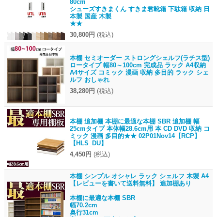
80cm
シューズすきまくん すきま君靴箱 下駄箱 収納 日
本製 国産 木製
★★
30,800円
(税込)
本棚 セミオーダー ストロングシェルフ(ラチス型)
ロータイプ 幅80～100cm 完成品 ラック A4収納
A4サイズ コミック 漫画 収納 多目的 ラック シェ
ルフ おしゃれ
38,280円
(税込)
本棚 追加棚 本棚に最適な本棚 SBR 追加棚 幅
25cmタイプ 本体幅28.6cm用 本 CD DVD 収納 コ
ミック 漫画 多目的★★ 02P01Nov14【RCP】
【HLS_DU】
4,450円
(税込)
本棚 シンプル オシャレ ラック シェルフ 木製 A4
【レビューを書いて送料無料】 追加棚あり
本棚に最適な本棚 SBR
幅70.2cm
奥行31cm