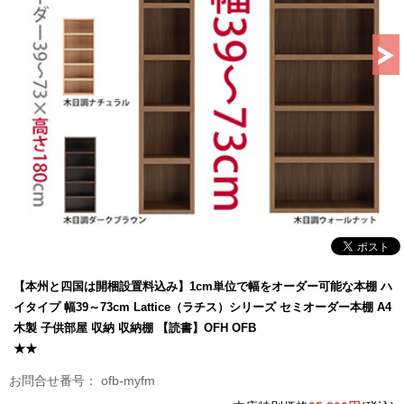
【本州と四国は開梱設置料込み】1cm単位で幅をオーダー可能な本棚 ハ
イタイプ 幅39～73cm Lattice（ラチス）シリーズ セミオーダー本棚 A4
木製 子供部屋 収納 収納棚 【読書】OFH OFB
★★
ofb-myfm