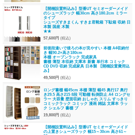
【開梱設置料込み】型番UT セミオーダーメイド
のシューズラック 幅30cm 高さ180.2cm ミラー
タイプ
シューズすきまくん すきま君靴箱 下駄箱 収納 日
本製 国産 木製
★★
57,600円
(税込)
前後段違いで後ろの本が見やすい 本棚 A4収納付
き 幅90.2×高さ180cm
本棚 オープンラック 完成家具
書棚 薄型 本収納 文庫本 新書 単行本 コミック
CD DVD 収納 完成家具 日本製 【開梱設置費用込
み】
49,500円
(税込)
ロング書棚 幅45cm 本棚 薄型 幅45 奥行17 奥行
き29.5 高さ215 8段 可動棚 転倒防止 A4 ロングセ
ラー 大容量 壁面収納 おしゃれ スリム すっきり
コミックラック コミック 漫画 雑誌 文庫本 ラッ
ク シェルフ 書棚 ブ
19,800円
(税込)
【開梱設置料込み】型番UT セミオーダーメイド
の上置きシューズラック 幅15～30cm 高さ61～