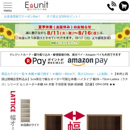
toggle
navigation
menu
お友達登録でクーポンGet！
すぐ使える500ポイント！
商品カテゴリ一覧
>
本棚
>
幅で探す！
>
幅61～90cmで、高さ121cm～（人気順）
> 【本州と四
国は開梱設置料込み】1cm単位で幅をオーダー可能な本棚 ハイタイプ 幅39～73cm Lattice（ラチ
ス）シリーズ セミオーダー本棚 A4 木製 子供部屋 収納 収納棚 【読書】OFH OFB ★★