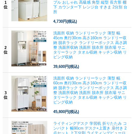
プル おしゃれ 高級感 角型 縦型 長方形 棚
1
位
下 カウンター下 レンジ台 すきま 2分別 台
所
4,730円
(税込)
洗面所 収納 ランドリーラック 薄型 幅
45cm 奥行30cm 高さ160cm ランドリー収
納 脱衣ラック ランドリーボックス 高さ調
整 洗面所収納 洗面所 脱衣所 脱衣場 サニ
2
位
タリーラック タオル収納 キッチン収納 リ
ビング収納
39,600円
(税込)
洗面所 収納 ランドリーラック 薄型 幅
60cm 奥行30cm 高さ160cm ランドリー収
納 脱衣ラック ランドリーボックス 高さ調
整 洗面所収納 洗面所 脱衣所 脱衣場 サニ
3
位
タリーラック タオル収納 キッチン収納 リ
ビング収納
45,800円
(税込)
ライティングデスク 学習机 折りたたみ コ
ンパクト 幅90cm デスク+上置き 扉付き 2
点セット 上下分割 ライティングビューロ