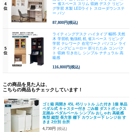
ー 省スペース スリム 収納 デスク リビン
4
位
グ学習 木製 LEDライト スローダウンステ
ー パソ
87,800円
(税込)
ライティングデスク ハイタイプ 幅85 天然
木 学習机 勉強机 机 省スペース リビング
学習 テレワーク 在宅ワーク パソコン ライ
ティングビューロー 折りたたみ コンパク
5
位
ト 収納 引き出し シンプル ナチュラル 高
級感
116,800円
(税込)
この商品を見た人は、
こちらの商品もチェックしています！
ゴミ箱 両開き 45L 45リットル ふた付き 1個 単品
ペダル式 キャスター付き ごみ箱 ダストボックス
足踏み ペダルペール シンプル おしゃれ 高級感
角型 縦型 長方形 棚下 カウンター下 レンジ台 す
きま 2分別 台所
4,730円
(税込)