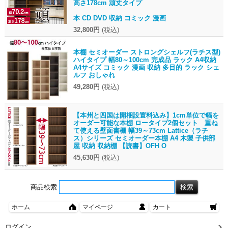
高さ178cm 頑丈タイプ
本 CD DVD 収納 コミック 漫画
32,800円
(税込)
本棚 セミオーダー ストロングシェルフ(ラチス型)
ハイタイプ 幅80～100cm 完成品 ラック A4収納
A4サイズ コミック 漫画 収納 多目的 ラック シェ
ルフ おしゃれ
49,280円
(税込)
【本州と四国は開梱設置料込み】1cm単位で幅を
オーダー可能な本棚 ロータイプ2個セット 重ね
て使える壁面書棚 幅39～73cm Lattice（ラチ
ス）シリーズ セミオーダー本棚 A4 木製 子供部
屋 収納 収納棚 【読書】OFH O
45,630円
(税込)
商品検索
ホーム
マイページ
カート
ログイン