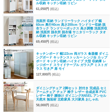
ル収納 キッチン収納 リビン
61,050円
(税込)
洗面所 収納 ランドリーラック ハイタイプ 幅
60cm 奥行40cm 高さ200cm ランドリー収納 脱
衣ラック ランドリーボックス 高さ調整 洗面所収
納 洗面所 脱衣所 脱衣場 サニタリーラック タオ
ル収納 キッチン収納 リビン
69,450円
(税込)
キッチンボード 幅122cm 両ガラス 食器棚 ダイニ
ングボード キッチンストッカー レンジ台 カップ
ボード キッチン収納 ハイタイプ 大型 収納庫 レ
ンジボード スライドテーブル ガラス戸 ミストガ
ラス 引き戸 扉 モイ
127,800円
(税込)
ダイニングチェア 2脚セット 肘付き 完成品 セミ
アームチェア チェア 椅子 レザー 合成皮革 PVC
レザー 椅子 腰掛け ダイニングANSEL アンセル
天然木 無垢材 北欧家具 大川家具 おしゃれ
58,000円
(税込)