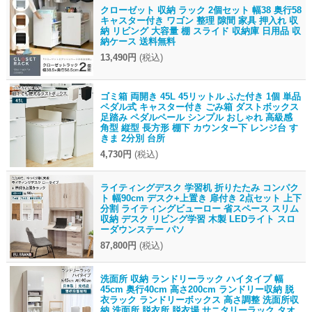
クローゼット 収納 ラック 2個セット 幅38 奥行58
キャスター付き ワゴン 整理 隙間 家具 押入れ 収
納 リビング 大容量 棚 スライド 収納庫 日用品 収
納ケース 送料無料
13,490円
(税込)
ゴミ箱 両開き 45L 45リットル ふた付き 1個 単品
ペダル式 キャスター付き ごみ箱 ダストボックス
足踏み ペダルペール シンプル おしゃれ 高級感
角型 縦型 長方形 棚下 カウンター下 レンジ台 す
きま 2分別 台所
4,730円
(税込)
ライティングデスク 学習机 折りたたみ コンパク
ト 幅90cm デスク+上置き 扉付き 2点セット 上下
分割 ライティングビューロー 省スペース スリム
収納 デスク リビング学習 木製 LEDライト スロ
ーダウンステー パソ
87,800円
(税込)
洗面所 収納 ランドリーラック ハイタイプ 幅
45cm 奥行40cm 高さ200cm ランドリー収納 脱
衣ラック ランドリーボックス 高さ調整 洗面所収
納 洗面所 脱衣所 脱衣場 サニタリーラック タオ