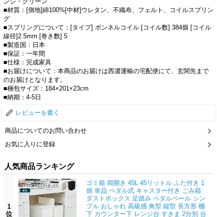
ンジ・グリーン
■材質：[側地]綿100%[中材]ウレタン、不織布、フェルト、コイルスプリン
グ
■スプリングについて：[タイプ] ボンネルコイル [コイル数] 384個 [コイル
線径]2.5mm [巻き数] 5
■製造国：日本
■保証：一年間
■仕様：完成家具
■お届けについて：本商品のお届けは西濃運輸の宅配便にて、玄関先まで
のお届けとなります。
■梱包サイズ：184×201×23cm
■納期：4-5日
レビューを書く
商品についてのお問い合わせ
お気に入りに登録
人気商品ランキング
ゴミ箱 両開き 45L 45リットル ふた付き 1
個 単品 ペダル式 キャスター付き ごみ箱
ダストボックス 足踏み ペダルペール シン
プル おしゃれ 高級感 角型 縦型 長方形 棚
1
位
下 カウンター下 レンジ台 すきま 2分別 台