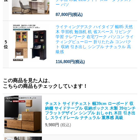
ー パソ
87,800円
(税込)
ライティングデスク ハイタイプ 幅85 天然
木 学習机 勉強机 机 省スペース リビング
学習 テレワーク 在宅ワーク パソコン ライ
ティングビューロー 折りたたみ コンパク
5
位
ト 収納 引き出し シンプル ナチュラル 高
級感
116,800円
(税込)
この商品を見た人は、
こちらの商品もチェックしています！
チェスト サイドチェスト 幅39cm ローボード 収
納棚 サイドテーブル 収納ボックス 木製 39センチ
フラットデザイン シンプル おしゃれ 木目 引き出
し スライドレール ナチュラル 重厚感 高級
9,980円
(税込)