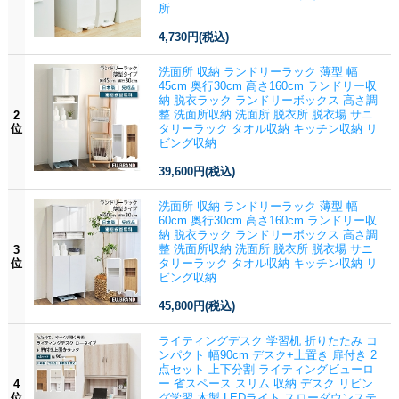
所
4,730円
(税込)
洗面所 収納 ランドリーラック 薄型 幅
45cm 奥行30cm 高さ160cm ランドリー収
納 脱衣ラック ランドリーボックス 高さ調
整 洗面所収納 洗面所 脱衣所 脱衣場 サニ
2
位
タリーラック タオル収納 キッチン収納 リ
ビング収納
39,600円
(税込)
洗面所 収納 ランドリーラック 薄型 幅
60cm 奥行30cm 高さ160cm ランドリー収
納 脱衣ラック ランドリーボックス 高さ調
整 洗面所収納 洗面所 脱衣所 脱衣場 サニ
3
位
タリーラック タオル収納 キッチン収納 リ
ビング収納
45,800円
(税込)
ライティングデスク 学習机 折りたたみ コ
ンパクト 幅90cm デスク+上置き 扉付き 2
点セット 上下分割 ライティングビューロ
ー 省スペース スリム 収納 デスク リビン
4
位
グ学習 木製 LEDライト スローダウンステ