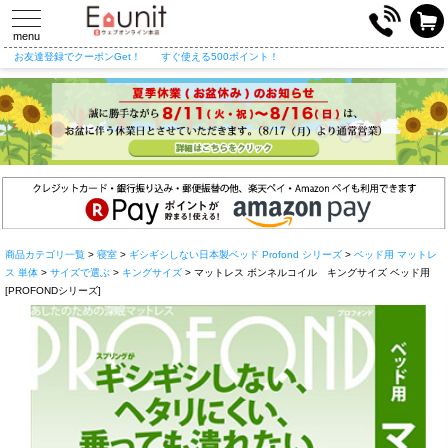
toggle
navigation
menu
お友達登録でクーポンGet！
すぐ使える500ポイント！
商品カテゴリ一覧
>
寝室
>
ギシギシしない日本製ベッド Profond シリーズ
>
ベッド用 マットレ
ス 単体
>
サイズで選ぶ
>
キングサイズ
> マットレス ボンネルコイル キングサイズ ベッド用
[PROFONDシリーズ]