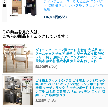
ティングビューロー 折りたたみ コンパク
5
位
ト 収納 引き出し シンプル ナチュラル 高
級感
116,800円
(税込)
この商品を見た人は、
こちらの商品もチェックしています！
ダイニングチェア 2脚セット 肘付き 完成品 セミ
アームチェア チェア 椅子 レザー 合成皮革 PVC
レザー 椅子 腰掛け ダイニングANSEL アンセル
天然木 無垢材 北欧家具 大川家具 おしゃれ
58,000円
(税込)
ゴミ箱上ラック レンジ台 ゴミ箱上 レンジラック
幅64cm VGR-T2 キッチン収納 レンジボード 食
器棚 キッチンラック キッチンボード おしゃれ シ
ンプル ゴミ箱 ごみ箱 スリム キッチン ラック 収
納ラック 収納棚 スチ
8,305円
(税込)