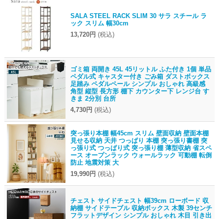
SALA STEEL RACK SLIM 30 サラ スチール ラ
ック スリム 幅30cm
13,720円
(税込)
ゴミ箱 両開き 45L 45リットル ふた付き 1個 単品
ペダル式 キャスター付き ごみ箱 ダストボックス
足踏み ペダルペール シンプル おしゃれ 高級感
角型 縦型 長方形 棚下 カウンター下 レンジ台 す
きま 2分別 台所
4,730円
(税込)
突っ張り本棚 幅45cm スリム 壁面収納 壁面本棚
見せる収納 天井 つっぱり 本棚 突っ張り書棚 突
っ張り式 つっぱり式 突っ張り棚 薄型収納 省スペ
ース オープンラック ウォールラック 可動棚 転倒
防止 地震対策 大
19,990円
(税込)
チェスト サイドチェスト 幅39cm ローボード 収
納棚 サイドテーブル 収納ボックス 木製 39センチ
フラットデザイン シンプル おしゃれ 木目 引き出