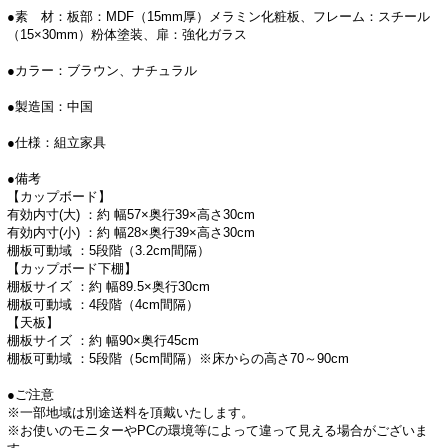
●素 材：板部：MDF（15mm厚）メラミン化粧板、フレーム：スチール
（15×30mm）粉体塗装、扉：強化ガラス
●カラー：ブラウン、ナチュラル
●製造国：中国
●仕様：組立家具
●備考
【カップボード】
有効内寸(大) ：約 幅57×奥行39×高さ30cm
有効内寸(小) ：約 幅28×奥行39×高さ30cm
棚板可動域 ：5段階（3.2cm間隔）
【カップボード下棚】
棚板サイズ ：約 幅89.5×奥行30cm
棚板可動域 ：4段階（4cm間隔）
【天板】
棚板サイズ ：約 幅90×奥行45cm
棚板可動域 ：5段階（5cm間隔）※床からの高さ70～90cm
●ご注意
※一部地域は別途送料を頂戴いたします。
※お使いのモニターやPCの環境等によって違って見える場合がございま