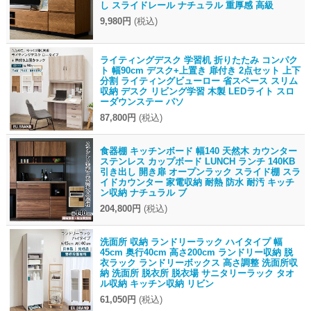
し スライドレール ナチュラル 重厚感 高級
9,980円
(税込)
ライティングデスク 学習机 折りたたみ コンパク
ト 幅90cm デスク+上置き 扉付き 2点セット 上下
分割 ライティングビューロー 省スペース スリム
収納 デスク リビング学習 木製 LEDライト スロ
ーダウンステー パソ
87,800円
(税込)
食器棚 キッチンボード 幅140 天然木 カウンター
ステンレス カップボード LUNCH ランチ 140KB
引き出し 開き扉 オープンラック スライド棚 スラ
イドカウンター 家電収納 耐熱 防水 耐汚 キッチ
ン収納 ナチュラル ブ
204,800円
(税込)
洗面所 収納 ランドリーラック ハイタイプ 幅
45cm 奥行40cm 高さ200cm ランドリー収納 脱
衣ラック ランドリーボックス 高さ調整 洗面所収
納 洗面所 脱衣所 脱衣場 サニタリーラック タオ
ル収納 キッチン収納 リビン
61,050円
(税込)