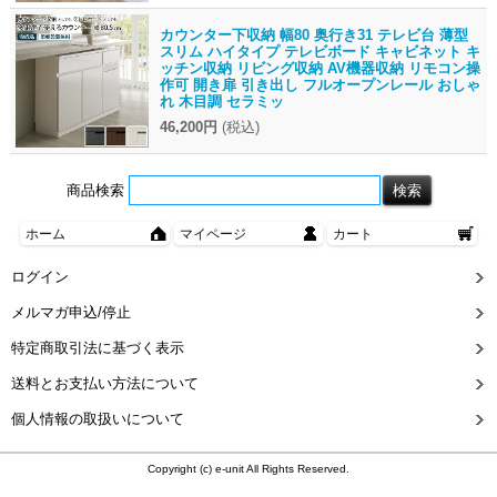
カウンター下収納 幅80 奥行き31 テレビ台 薄型
スリム ハイタイプ テレビボード キャビネット キ
ッチン収納 リビング収納 AV機器収納 リモコン操
作可 開き扉 引き出し フルオープンレール おしゃ
れ 木目調 セラミッ
46,200円
(税込)
商品検索
ホーム
マイページ
カート
ログイン
メルマガ申込/停止
特定商取引法に基づく表示
送料とお支払い方法について
個人情報の取扱いについて
Copyright (c) e-unit All Rights Reserved.