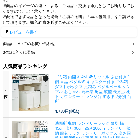
す。
※商品のイメージの違いによる、ご返品・交換は原則としてお断りしてお
りますので、ご了承ください。
※配送できず返品となった場合「往復の送料」「再梱包費用」をご請求さ
せて頂きます。搬入経路を必ずご確認ください。
レビューを書く
商品についてのお問い合わせ
お気に入りに登録
人気商品ランキング
ゴミ箱 両開き 45L 45リットル ふた付き 1
個 単品 ペダル式 キャスター付き ごみ箱
ダストボックス 足踏み ペダルペール シン
プル おしゃれ 高級感 角型 縦型 長方形 棚
1
位
下 カウンター下 レンジ台 すきま 2分別 台
所
4,730円
(税込)
洗面所 収納 ランドリーラック 薄型 幅
45cm 奥行30cm 高さ160cm ランドリー収
納 脱衣ラック ランドリーボックス 高さ調