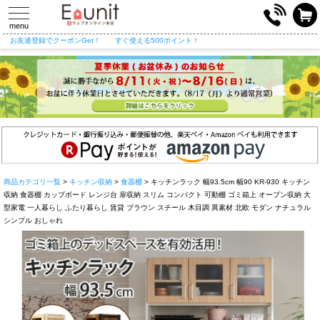
toggle
navigation
menu
お友達登録でクーポンGet！
すぐ使える500ポイント！
商品カテゴリ一覧
>
キッチン収納
>
食器棚
> キッチンラック 幅93.5cm 幅90 KR-930 キッチン
収納 食器棚 カップボード レンジ台 扉収納 スリム コンパクト 可動棚 ゴミ箱上 オープン収納 大
型家電 一人暮らし ふたり暮らし 賃貸 ブラウン スチール 木目調 異素材 北欧 モダン ナチュラル
シンプル おしゃれ