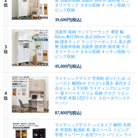
整 洗面所収納 洗面所 脱衣所 脱衣場 サニ
2
位
タリーラック タオル収納 キッチン収納 リ
ビング収納
39,600円
(税込)
洗面所 収納 ランドリーラック 薄型 幅
60cm 奥行30cm 高さ160cm ランドリー収
納 脱衣ラック ランドリーボックス 高さ調
整 洗面所収納 洗面所 脱衣所 脱衣場 サニ
3
位
タリーラック タオル収納 キッチン収納 リ
ビング収納
45,800円
(税込)
ライティングデスク 学習机 折りたたみ コ
ンパクト 幅90cm デスク+上置き 扉付き 2
点セット 上下分割 ライティングビューロ
ー 省スペース スリム 収納 デスク リビン
4
位
グ学習 木製 LEDライト スローダウンステ
ー パソ
87,800円
(税込)
ライティングデスク ハイタイプ 幅85 天然
木 学習机 勉強机 机 省スペース リビング
学習 テレワーク 在宅ワーク パソコン ライ