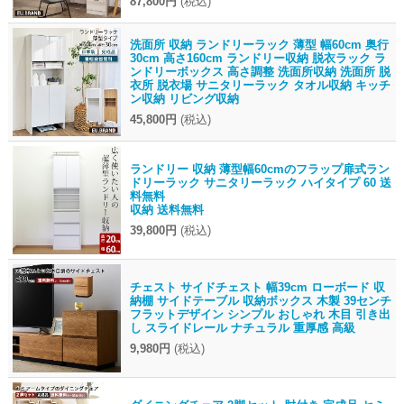
87,800円
(税込)
洗面所 収納 ランドリーラック 薄型 幅60cm 奥行
30cm 高さ160cm ランドリー収納 脱衣ラック ラ
ンドリーボックス 高さ調整 洗面所収納 洗面所 脱
衣所 脱衣場 サニタリーラック タオル収納 キッチ
ン収納 リビング収納
45,800円
(税込)
ランドリー 収納 薄型幅60cmのフラップ扉式ラン
ドリーラック サニタリーラック ハイタイプ 60 送
料無料
収納 送料無料
39,800円
(税込)
チェスト サイドチェスト 幅39cm ローボード 収
納棚 サイドテーブル 収納ボックス 木製 39センチ
フラットデザイン シンプル おしゃれ 木目 引き出
し スライドレール ナチュラル 重厚感 高級
9,980円
(税込)