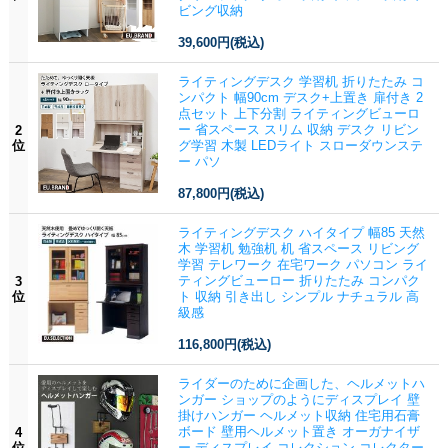
ビング収納
39,600円
(税込)
ライティングデスク 学習机 折りたたみ コ
ンパクト 幅90cm デスク+上置き 扉付き 2
点セット 上下分割 ライティングビューロ
ー 省スペース スリム 収納 デスク リビン
2
位
グ学習 木製 LEDライト スローダウンステ
ー パソ
87,800円
(税込)
ライティングデスク ハイタイプ 幅85 天然
木 学習机 勉強机 机 省スペース リビング
学習 テレワーク 在宅ワーク パソコン ライ
ティングビューロー 折りたたみ コンパク
3
位
ト 収納 引き出し シンプル ナチュラル 高
級感
116,800円
(税込)
ライダーのために企画した、ヘルメットハ
ンガー ショップのようにディスプレイ 壁
掛けハンガー ヘルメット収納 住宅用石膏
ボード 壁用ヘルメット置き オーガナイザ
4
位
ー ディスプレイ コレクション コレクター