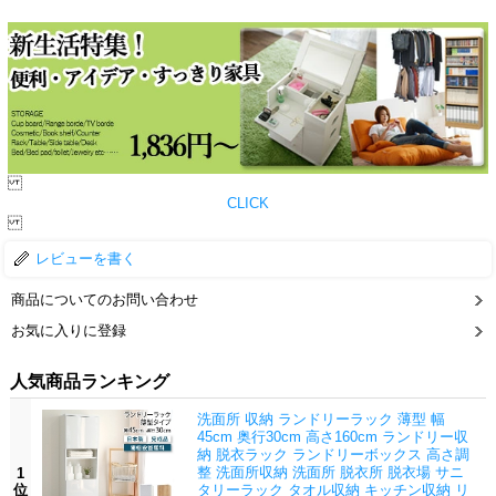
CLICK
レビューを書く
商品についてのお問い合わせ
お気に入りに登録
人気商品ランキング
洗面所 収納 ランドリーラック 薄型 幅
45cm 奥行30cm 高さ160cm ランドリー収
納 脱衣ラック ランドリーボックス 高さ調
整 洗面所収納 洗面所 脱衣所 脱衣場 サニ
1
位
タリーラック タオル収納 キッチン収納 リ