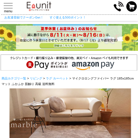
toggle
navigation
menu
お友達登録でクーポンGet！
すぐ使える500ポイント！
商品カテゴリ一覧
>
リビング
>
ラグ カーペット
> マイクロロングファイバー ラグ 185x185cm
マット ふかふか 肌触り 高級 送料無料