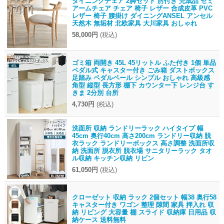
ダイニングチェア 2脚セット 肘付き 完成品 セミ
アームチェア チェア 椅子 レザー 合成皮革 PVC
レザー 椅子 腰掛け ダイニングANSEL アンセル
天然木 無垢材 北欧家具 大川家具 おしゃれ
58,000円
(税込)
ゴミ箱 両開き 45L 45リットル ふた付き 1個 単品
ペダル式 キャスター付き ごみ箱 ダストボックス
足踏み ペダルペール シンプル おしゃれ 高級感
角型 縦型 長方形 棚下 カウンター下 レンジ台 す
きま 2分別 台所
4,730円
(税込)
洗面所 収納 ランドリーラック ハイタイプ 幅
45cm 奥行40cm 高さ200cm ランドリー収納 脱
衣ラック ランドリーボックス 高さ調整 洗面所収
納 洗面所 脱衣所 脱衣場 サニタリーラック タオ
ル収納 キッチン収納 リビン
61,050円
(税込)
クローゼット 収納 ラック 2個セット 幅38 奥行58
キャスター付き ワゴン 整理 隙間 家具 押入れ 収
納 リビング 大容量 棚 スライド 収納庫 日用品 収
納ケース 送料無料