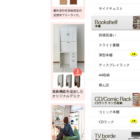
サイドチェスト
前後段違い
スライド書棚
薄型本棚
ディスプレイラック
A4収納
積ん読
コミック本棚
CDラック