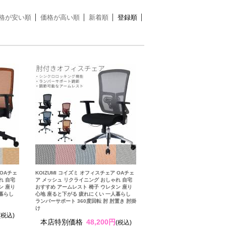
格が安い順
価格が高い順
新着順
登録順
 OAチェ
KOIZUMI コイズミ オフィスチェア OAチェ
れ 自宅
ア メッシュ リクライニング おしゃれ 自宅
ン 座り
おすすめ アームレスト 椅子 ウレタン 座り
人暮らし
心地 座ると下がる 疲れにくい 一人暮らし
ランバーサポート 360度回転 肘 肘置き 肘掛
け
(税込)
本店特別価格
48,200円
(税込)