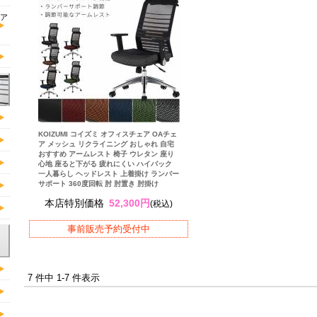
ア
KOIZUMI コイズミ オフィスチェア OAチェ
ア メッシュ リクライニング おしゃれ 自宅
おすすめ アームレスト 椅子 ウレタン 座り
心地 座ると下がる 疲れにくい ハイバック
一人暮らし ヘッドレスト 上着掛け ランバー
サポート 360度回転 肘 肘置き 肘掛け
本店特別価格
52,300円
(税込)
事前販売予約受付中
7 件中 1-7 件表示