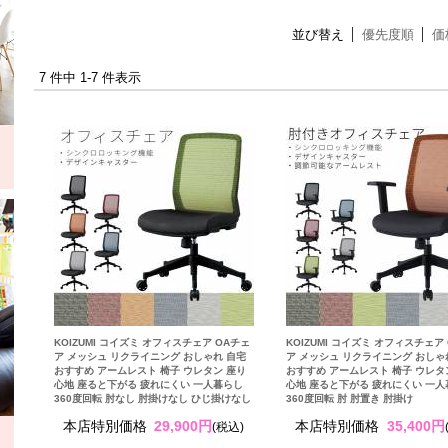
並び替え
優先度順
価
7 件中 1-7 件表示
KOIZUMI コイズミ オフィスチェア OAチェ
KOIZUMI コイズミ オフィスチェア
ア メッシュ リクライニング おしゃれ 自宅
ア メッシュ リクライニング おしゃ
おすすめ アームレスト 椅子 ウレタン 座り
おすすめ アームレスト 椅子 ウレタ
心地 座ると下がる 疲れにくい 一人暮らし
心地 座ると下がる 疲れにくい 一
360度回転 肘なし 肘掛けなし ひじ掛けなし
360度回転 肘 肘置き 肘掛け
本店特別価格
29,900円
本店特別価格
35,400円
(税込)