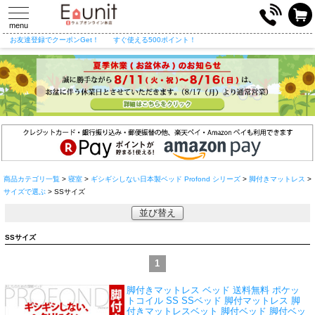
toggle
navigation
menu
お友達登録でクーポンGet！
すぐ使える500ポイント！
商品カテゴリ一覧
>
寝室
>
ギシギシしない日本製ベッド Profond シリーズ
>
脚付きマットレス
>
サイズで選ぶ
> SSサイズ
並び替え
SSサイズ
1
脚付きマットレス ベッド 送料無料 ポケッ
トコイル SS SSベッド 脚付マットレス 脚
付きマットレスベット 脚付ベッド 脚付ベッ