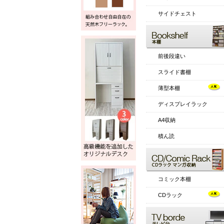
サイドチェスト
前後段違い
スライド書棚
薄型本棚
ディスプレイラック
A4収納
積ん読
コミック本棚
CDラック