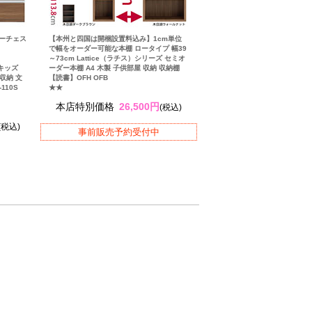
ーチェス
【本州と四国は開梱設置料込み】1cm単位
で幅をオーダー可能な本棚 ロータイプ 幅39
～73cm Lattice（ラチス）シリーズ セミオ
 キッズ
ーダー本棚 A4 木製 子供部屋 収納 収納棚
収納 文
【読書】OFH OFB
110S
★★
本店特別価格
26,500円
(税込)
(税込)
事前販売予約受付中