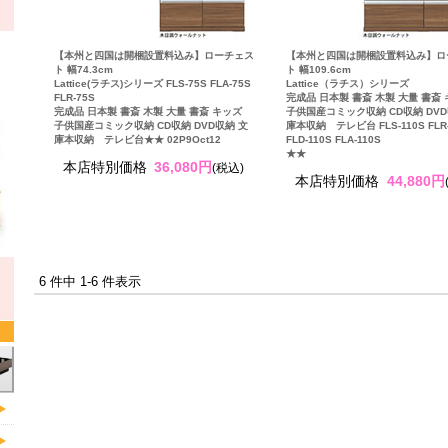
【本州と四国は開梱設置料込み】ローチェス
【本州と四国は開梱設置料込み】ロ
ト 幅74.3cm
ト 幅109.6cm
Lattice(ラチス)シリーズ FLS-75S FLA-75S
Lattice（ラチス）シリーズ
FLR-75S
完成品 日本製 書斎 木製 大量 書斎
完成品 日本製 書斎 木製 大量 書斎 キッズ
子供国産コミック収納 CD収納 DVD
子供国産コミック収納 CD収納 DVD収納 文
庫本収納 テレビ台 FLS-110S FLR-
庫本収納 テレビ台★★ 02P9Oct12
FLD-110S FLA-110S
★★
本店特別価格
36,080円
(税込)
本店特別価格
44,880円
6 件中 1-6 件表示