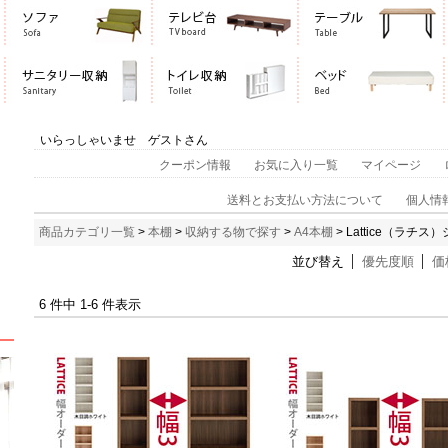
いらっしゃいませ ゲストさん
クーポン情報
お気に入り一覧
マイページ
送料とお支払い方法について
個人情
商品カテゴリ一覧
>
本棚
>
収納する物で探す
>
A4本棚
> Lattice（ラチス
並び替え
優先度順
価
6 件中 1-6 件表示