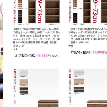
【本州と四国は開梱設置料込み】1cm単位
【本州と四国は開梱設置料込み】1
で幅をオーダー可能な本棚 ロータイプ2個セ
で幅をオーダー可能な本棚 ハイタイ
ット 重ねて使える壁面書棚 幅39～73cm
～73cm Lattice（ラチス）シリー
Lattice（ラチス）シリーズ セミオーダー本
ーダー本棚 A4 木製 子供部屋 収納
棚 A4 木製 子供部屋 収納 収納棚 【読書】
【読書】OFH OFB
OFH OFB
★★
★★
本店特別価格
35,800円
本店特別価格
45,630円
(税込)