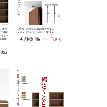
cm単位
天井つっぱり金具 幅7×高さ21.5cm
プ 幅39
Lattice（ラチス）シリーズ用 ★★
ズ セミオ
本店特別価格
3,520円
(税込)
 収納棚
(税込)