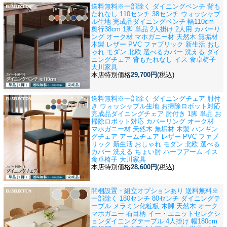
送料無料※一部除く ダイニングベンチ 背も
たれなし 110センチ 38センチ ウォッシャブ
ル生地 完成品
ダイニングベンチ 幅110cm
奥行38cm 1脚 単品 2人掛け 2人用 カバーリ
ング オーク材 マホガニー材 天然木 無垢材
木製 レザー PVC ファブリック 新生活 おし
ゃれ モダン 北欧 選べるカバー 洗える ダイ
ニングチェア 背もたれなし イス 食卓椅子
大川家具
本店特別価格
29,700円
(税込)
送料無料※一部除く ダイニングチェア 肘付
き ウォッシャブル生地 お掃除ロボット対応
完成品
ダイニングチェア 肘付き 1脚 単品 お
掃除ロボット対応 カバーリング オーク材
マホガニー材 天然木 無垢材 木製 ハンギン
グチェア アームチェア レザー PVC ファブ
リック 新生活 おしゃれ モダン 北欧 選べる
カバー 洗える ちょい肘 ハーフアーム イス
食卓椅子 大川家具
本店特別価格
28,600円
(税込)
開梱設置・組立オプションあり 送料無料※
一部除く 180センチ 80センチ ダイニングテ
ーブル メラミン化粧板 木脚 天然木 オーク
マホガニー 石目柄 イー・ユニットセレクシ
ョン
ダイニングテーブル 4人掛け 幅180cm