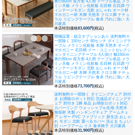
奥行80cm 長方形 4人用 テーブル単品 メラ
ミン天板 メラミン化粧板 石目柄 石目調 ヴ
ィンテージモダン 北欧 おしゃれ オーク材
マホガニー材 木脚 天然木 クロス脚 ナチュ
ラル リビングテーブル 食卓 汚れに強い 大
川家具
本店特別価格
83,600円
(税込)
開梱設置・組立オプションあり 送料無料※
一部除く 150センチ 80センチ ダイニングテ
ーブル メラミン化粧板 木脚 天然木 オーク
マホガニー 石目柄 イー・ユニットセレクシ
ョン
ダイニングテーブル 4人掛け 幅150cm
奥行80cm 長方形 4人用 テーブル単品 メラ
ミン天板 メラミン化粧板 石目柄 石目調 ヴ
ィンテージモダン 北欧 おしゃれ オーク材
マホガニー材 木脚 天然木 クロス脚 ナチュ
ラル リビングテーブル 食卓 汚れに強い 大
川家具
本店特別価格
73,700円
(税込)
送料無料※一部除く ダイニングチェア 肘付
き お掃除ロボット対応 完成品
ダイニングチ
ェア 肘付き 1脚 単品 お掃除ロボット対応
カバーリング ウォッシャブル生地 天然木
無垢材 木製 ハンギングチェア アームチェ
ア レザー PVC ファブリック 新生活 おしゃ
れ モダン 北欧 選べるカバー 洗える ちょい
肘 ハーフアーム イス 食卓椅子 大川家具
本店特別価格
31,900円
(税込)