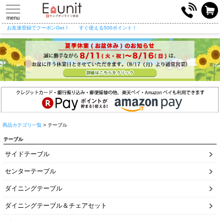
toggle
navigation
menu
お友達登録でクーポンGet！
すぐ使える500ポイント！
商品カテゴリ一覧
> テーブル
テーブル
サイドテーブル
センターテーブル
ダイニングテーブル
ダイニングテーブル＆チェアセット