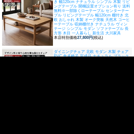
き 幅120cm ナチュラル シンプル 木製 リビ
ングテーブル 開梱設置オプション有り 送料
無料※一部除く
ローテーブル センターテー
ブル リビングテーブル 幅120cm 棚付き 北
欧 おしゃれ 木製 オーク突板 天然木 コーヒ
ーテーブル 収納棚付き ナチュラル ヴィン
テージ シンプル モダン ソファテーブル 長
方形 木目 一人暮らし 新生活 大川家具
本店特別価格
27,800円
(税込)
ダイニングチェア 北欧 モダン 木製 チェア
PVC 食卓椅子 完成品 ナチュラル ブラック
ブラウン おしゃれ 送料無料※一部除く
ダイ
ニングチェア チェア 2脚セット チェア単品
北欧 モダン 木製 PVCチェア 食卓椅子 椅子
イス おしゃれ ナチュラル ブラック ブラウ
ン 完成品
本店特別価格
26,400円
(税込)
>
1
2
3
4
…
11
商品検索