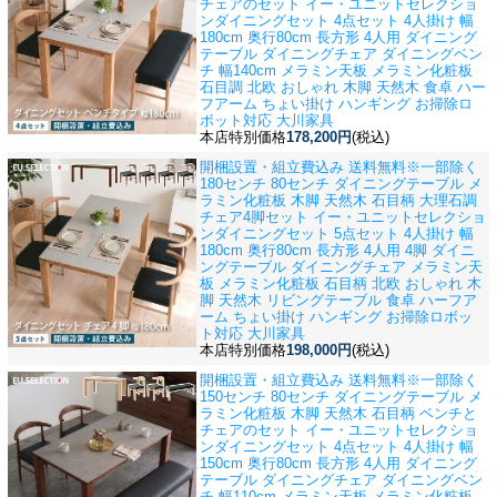
チェアのセット イー・ユニットセレクショ
ン
ダイニングセット 4点セット 4人掛け 幅
180cm 奥行80cm 長方形 4人用 ダイニング
テーブル ダイニングチェア ダイニングベン
チ 幅140cm メラミン天板 メラミン化粧板
石目調 北欧 おしゃれ 木脚 天然木 食卓 ハー
フアーム ちょい掛け ハンギング お掃除ロ
ボット対応 大川家具
本店特別価格
178,200円
(税込)
開梱設置・組立費込み 送料無料※一部除く
180センチ 80センチ ダイニングテーブル メ
ラミン化粧板 木脚 天然木 石目柄 大理石調
チェア4脚セット イー・ユニットセレクショ
ン
ダイニングセット 5点セット 4人掛け 幅
180cm 奥行80cm 長方形 4人用 4脚 ダイニ
ングテーブル ダイニングチェア メラミン天
板 メラミン化粧板 石目柄 北欧 おしゃれ 木
脚 天然木 リビングテーブル 食卓 ハーフア
ーム ちょい掛け ハンギング お掃除ロボッ
ト対応 大川家具
本店特別価格
198,000円
(税込)
開梱設置・組立費込み 送料無料※一部除く
150センチ 80センチ ダイニングテーブル メ
ラミン化粧板 木脚 天然木 石目柄 ベンチと
チェアのセット イー・ユニットセレクショ
ン
ダイニングセット 4点セット 4人掛け 幅
150cm 奥行80cm 長方形 4人用 ダイニング
テーブル ダイニングチェア ダイニングベン
チ 幅110cm メラミン天板 メラミン化粧板