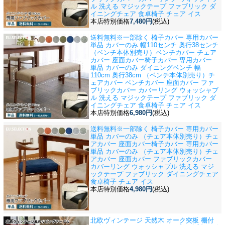
ル 洗える マジックテープ ファブリック ダ
イニングチェア 食卓椅子 チェア イス
本店特別価格
7,480円
(税込)
送料無料※一部除く 椅子カバー 専用カバー
単品 カバーのみ 幅110センチ 奥行38センチ
（ベンチ本体別売り）ベンチカバー チェア
カバー 座面カバー
椅子カバー 専用カバー
単品 カバーのみ ダイニングベンチ 幅
110cm 奥行38cm （ベンチ本体別売り）チ
ェアカバー ベンチカバー 座面カバー ファ
ブリックカバー カバーリング ウォッシャブ
ル 洗える マジックテープ ファブリック ダ
イニングチェア 食卓椅子 チェア イス
本店特別価格
6,980円
(税込)
送料無料※一部除く 椅子カバー 専用カバー
単品 カバーのみ （チェア本体別売り）チェ
アカバー 座面カバー
椅子カバー 専用カバー
単品 カバーのみ （チェア本体別売り）チェ
アカバー 座面カバー ファブリックカバー
カバーリング ウォッシャブル 洗える マジ
ックテープ ファブリック ダイニングチェア
食卓椅子 チェア イス
本店特別価格
4,980円
(税込)
北欧ヴィンテージ 天然木 オーク突板 棚付