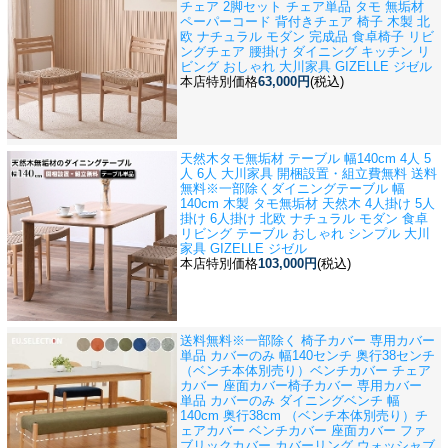
チェア 2脚セット チェア単品 タモ 無垢材
ペーパーコード 背付きチェア 椅子 木製 北
欧 ナチュラル モダン 完成品 食卓椅子 リビ
ングチェア 腰掛け ダイニング キッチン リ
ビング おしゃれ 大川家具 GIZELLE ジゼル
本店特別価格
63,000円
(税込)
天然木タモ無垢材 テーブル 幅140cm 4人 5
人 6人 大川家具 開梱設置・組立費無料 送料
無料※一部除く
ダイニングテーブル 幅
140cm 木製 タモ無垢材 天然木 4人掛け 5人
掛け 6人掛け 北欧 ナチュラル モダン 食卓
リビング テーブル おしゃれ シンプル 大川
家具 GIZELLE ジゼル
本店特別価格
103,000円
(税込)
送料無料※一部除く 椅子カバー 専用カバー
単品 カバーのみ 幅140センチ 奥行38センチ
（ベンチ本体別売り）ベンチカバー チェア
カバー 座面カバー
椅子カバー 専用カバー
単品 カバーのみ ダイニングベンチ 幅
140cm 奥行38cm （ベンチ本体別売り）チ
ェアカバー ベンチカバー 座面カバー ファ
ブリックカバー カバーリング ウォッシャブ