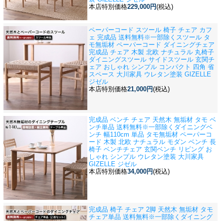
本店特別価格
229,000円
(税込)
ペーパーコード スツール 椅子 チェア カフ
ェ 完成品 送料無料※一部除く
スツール タ
モ無垢材 ペーパーコード ダイニングチェア
完成品 チェア 木製 北欧 ナチュラル 丸椅子
ダイニングスツール サイドスツール 玄関チ
ェア おしゃれ シンプル コンパクト 四角 省
スペース 大川家具 ウレタン塗装 GIZELLE
ジゼル
本店特別価格
21,000円
(税込)
完成品 ベンチ チェア 天然木 無垢材 タモ ベ
ンチ単品 送料無料※一部除く
ダイニングベ
ンチ 幅110cm 単品 タモ無垢材 ペーパーコ
ード 木製 北欧 ナチュラル モダン ベンチ 長
椅子 ベンチチェア 玄関ベンチ リビング お
しゃれ シンプル ウレタン塗装 大川家具
GIZELLE ジゼル
本店特別価格
34,000円
(税込)
完成品 椅子 チェア 2脚 天然木 無垢材 タモ
チェア単品 送料無料※一部除く
ダイニング