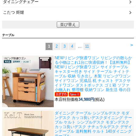
ダイニングチェアー
こたつ 炬燵
並び替え
テーブル
>
1
2
3
4
…
11
NEWリビング快適ワゴン リビングの散らか
る小物はこれ1台に快適収納！
【送料無料】
NEWリビング快適ワゴン サイドテーブル
キャスター付き サイド テーブル ナイトテ
ーブル 収納 引き出し 木製 リビングワゴン
サイドワゴン 完成品 机 チェスト デスクサ
イドワゴン ダストボックス ゴミ箱 ソファ
小物入れ 整理棚 収納ワゴン 新生活 母の日
本店特別価格
34,980円
(税込)
ダイニング テーブル シンプルデスク モダ
ンデスク カッコ良いデスク
ダイニング テー
ブル ケルト シンプルデスク モダンデスク
カッコ良いデスク ナチュラルデスク デザイ
ンテーブル 送料無料 ケルト 140ダイニング
テーブル