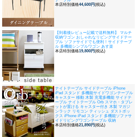
本店特別価格
44,600円
(税込)
【到着後レビュー記載で送料無料】 マルチ
収納ワゴン おしゃれなリビングサイドテー
ブル ソファサイドでも便利！
サイドテーブ
ル 多機能シンプルワゴン あす楽
本店特別価格
19,800円
(税込)
ナイトテーブル サイドテーブル iPhone
iPad スタンド 多機能サイドワゴンテーブル
キャスター 移動 木製 充電
多機能 サイドテ
ーブル ナイトテーブル Orb スマホ・タブレ
ットが置ける キャスター付き 木製 マガジ
ンラック リモコン ティッシュ ダストボッ
クス iPhone iPad スタンド 多機能ソファサ
イドリビングワゴンテーブル 収納
本店特別価格
21,890円
(税込)