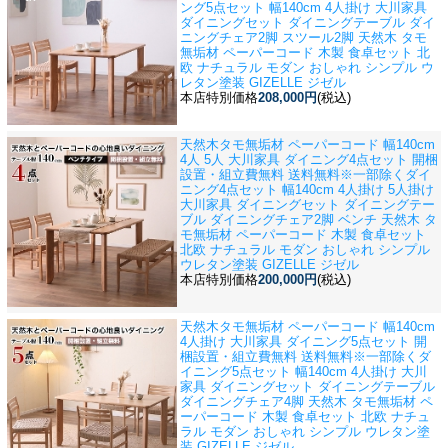
ング5点セット 幅140cm 4人掛け 大川家具
ダイニングセット ダイニングテーブル ダイ
ニングチェア2脚 スツール2脚 天然木 タモ
無垢材 ペーパーコード 木製 食卓セット 北
欧 ナチュラル モダン おしゃれ シンプル ウ
レタン塗装 GIZELLE ジゼル
本店特別価格
208,000円
(税込)
天然木タモ無垢材 ペーパーコード 幅140cm
4人 5人 大川家具 ダイニング4点セット 開梱
設置・組立費無料 送料無料※一部除く
ダイ
ニング4点セット 幅140cm 4人掛け 5人掛け
大川家具 ダイニングセット ダイニングテー
ブル ダイニングチェア2脚 ベンチ 天然木 タ
モ無垢材 ペーパーコード 木製 食卓セット
北欧 ナチュラル モダン おしゃれ シンプル
ウレタン塗装 GIZELLE ジゼル
本店特別価格
200,000円
(税込)
天然木タモ無垢材 ペーパーコード 幅140cm
4人掛け 大川家具 ダイニング5点セット 開
梱設置・組立費無料 送料無料※一部除く
ダ
イニング5点セット 幅140cm 4人掛け 大川
家具 ダイニングセット ダイニングテーブル
ダイニングチェア4脚 天然木 タモ無垢材 ペ
ーパーコード 木製 食卓セット 北欧 ナチュ
ラル モダン おしゃれ シンプル ウレタン塗
装 GIZELLE ジゼル