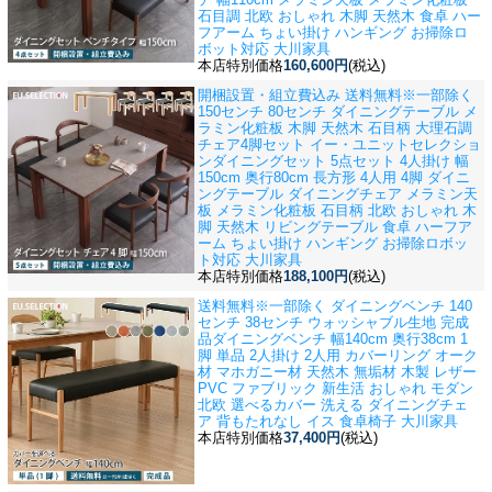
石目調 北欧 おしゃれ 木脚 天然木 食卓 ハー
フアーム ちょい掛け ハンギング お掃除ロ
ボット対応 大川家具
本店特別価格
160,600円
(税込)
開梱設置・組立費込み 送料無料※一部除く
150センチ 80センチ ダイニングテーブル メ
ラミン化粧板 木脚 天然木 石目柄 大理石調
チェア4脚セット イー・ユニットセレクショ
ン
ダイニングセット 5点セット 4人掛け 幅
150cm 奥行80cm 長方形 4人用 4脚 ダイニ
ングテーブル ダイニングチェア メラミン天
板 メラミン化粧板 石目柄 北欧 おしゃれ 木
脚 天然木 リビングテーブル 食卓 ハーフア
ーム ちょい掛け ハンギング お掃除ロボッ
ト対応 大川家具
本店特別価格
188,100円
(税込)
送料無料※一部除く ダイニングベンチ 140
センチ 38センチ ウォッシャブル生地 完成
品
ダイニングベンチ 幅140cm 奥行38cm 1
脚 単品 2人掛け 2人用 カバーリング オーク
材 マホガニー材 天然木 無垢材 木製 レザー
PVC ファブリック 新生活 おしゃれ モダン
北欧 選べるカバー 洗える ダイニングチェ
ア 背もたれなし イス 食卓椅子 大川家具
本店特別価格
37,400円
(税込)