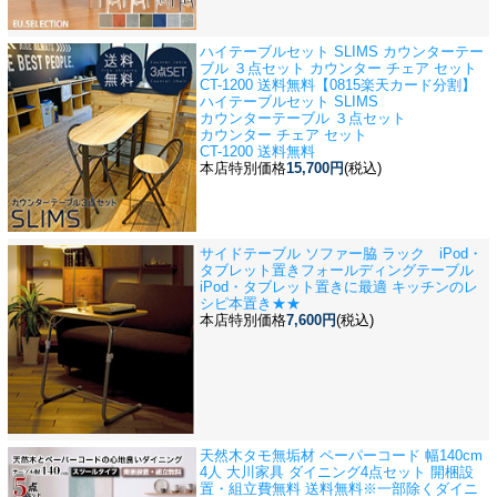
ハイテーブルセット SLIMS カウンターテー
ブル ３点セット カウンター チェア セット
CT-1200 送料無料【0815楽天カード分割】
ハイテーブルセット SLIMS
カウンターテーブル ３点セット
カウンター チェア セット
CT-1200 送料無料
本店特別価格
15,700円
(税込)
サイドテーブル ソファー脇 ラック iPod・
タブレット置き
フォールディングテーブル
iPod・タブレット置きに最適 キッチンのレ
シピ本置き★★
本店特別価格
7,600円
(税込)
天然木タモ無垢材 ペーパーコード 幅140cm
4人 大川家具 ダイニング4点セット 開梱設
置・組立費無料 送料無料※一部除く
ダイニ