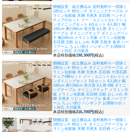
開梱設置・組立費込み 送料無料※一部除く
180センチ 80センチ ダイニングテーブル メ
ラミン化粧板 木脚 天然木 石目柄 ベンチと
チェアのセット イー・ユニットセレクショ
ン
ダイニングセット 4点セット 4人掛け 幅
180cm 奥行80cm 長方形 4人用 ダイニング
テーブル ダイニングチェア ダイニングベン
チ 幅140cm メラミン天板 メラミン化粧板
石目調 北欧 おしゃれ 木脚 天然木 食卓 ハー
フアーム ちょい掛け ハンギング お掃除ロ
ボット対応 大川家具
本店特別価格
190,300円
(税込)
開梱設置・組立費込み 送料無料※一部除く
180センチ 80センチ ダイニングテーブル メ
ラミン化粧板 木脚 天然木 石目柄 大理石調
チェア4脚セット イー・ユニットセレクショ
ン
ダイニングセット 5点セット 4人掛け 幅
180cm 奥行80cm 長方形 4人用 4脚 ダイニ
ングテーブル ダイニングチェア メラミン天
板 メラミン化粧板 石目柄 北欧 おしゃれ 木
脚 天然木 リビングテーブル 食卓 ハーフア
ーム ちょい掛け ハンギング お掃除ロボッ
ト対応 大川家具
本店特別価格
216,700円
(税込)
開梱設置・組立費込み 送料無料※一部除く
180センチ 80センチ ダイニングテーブル メ
ラミン化粧板 木脚 天然木 石目柄 ベンチと