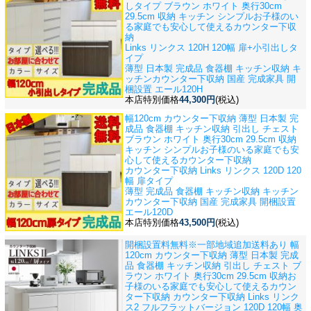
しタイプ ブラウン ホワイト 奥行30cm
29.5cm 収納 キッチン シンプル
お子様のい
る家庭でも安心して使えるカウンター下収
納
Links リンクス 120H 120幅 扉+小引出しタ
イプ
薄型 日本製 完成品 食器棚 キッチン収納 キ
ッチンカウンター下収納 国産 完成家具 開
梱設置 エール120H
本店特別価格
44,300円
(税込)
幅120cm カウンター下収納 薄型 日本製 完
成品 食器棚 キッチン収納 引出し チェスト
ブラウン ホワイト 奥行30cm 29.5cm 収納
キッチン シンプル
お子様のいる家庭でも安
心して使えるカウンター下収納
カウンター下収納 Links リンクス 120D 120
幅 扉タイプ
薄型 完成品 食器棚 キッチン収納 キッチン
カウンター下収納 国産 完成家具 開梱設置
エール120D
本店特別価格
43,500円
(税込)
開梱設置料無料※一部地域追加送料あり 幅
120cm カウンター下収納 薄型 日本製 完成
品 食器棚 キッチン収納 引出し チェスト ブ
ラウン ホワイト 奥行30cm 29.5cm 収納
お
子様のいる家庭でも安心して使えるカウン
ター下収納 カウンター下収納 Links リンク
ス2 フルフラットバージョン 120D 120幅 奥