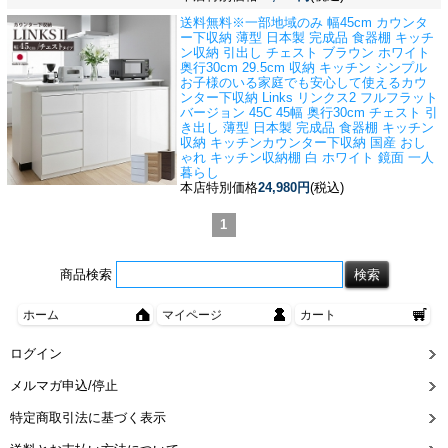
送料無料※一部地域のみ 幅45cm カウンタ
ー下収納 薄型 日本製 完成品 食器棚 キッチ
ン収納 引出し チェスト ブラウン ホワイト
奥行30cm 29.5cm 収納 キッチン シンプル
お子様のいる家庭でも安心して使えるカウ
ンター下収納 Links リンクス2 フルフラット
バージョン 45C 45幅 奥行30cm チェスト 引
き出し 薄型 日本製 完成品 食器棚 キッチン
収納 キッチンカウンター下収納 国産 おし
ゃれ キッチン収納棚 白 ホワイト 鏡面 一人
暮らし
本店特別価格
24,980円
(税込)
1
商品検索
ホーム
マイページ
カート
ログイン
メルマガ申込/停止
特定商取引法に基づく表示