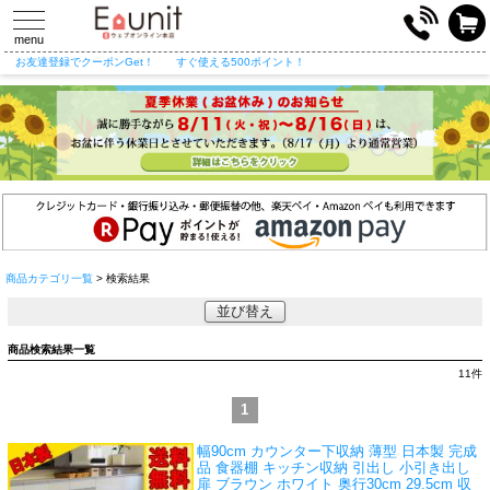
toggle
navigation
menu
お友達登録でクーポンGet！
すぐ使える500ポイント！
商品カテゴリ一覧
> 検索結果
並び替え
商品検索結果一覧
11
件
1
幅90cm カウンター下収納 薄型 日本製 完成
品 食器棚 キッチン収納 引出し 小引き出し
扉 ブラウン ホワイト 奥行30cm 29.5cm 収