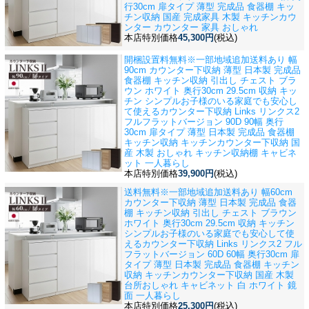
行30cm 扉タイプ 薄型 完成品 食器棚 キッ
チン収納 国産 完成家具 木製 キッチンカウ
ンター カウンター 家具 おしゃれ
本店特別価格
45,300円
(税込)
開梱設置料無料※一部地域追加送料あり 幅
90cm カウンター下収納 薄型 日本製 完成品
食器棚 キッチン収納 引出し チェスト ブラ
ウン ホワイト 奥行30cm 29.5cm 収納 キッ
チン シンプル
お子様のいる家庭でも安心し
て使えるカウンター下収納 Links リンクス2
フルフラットバージョン 90D 90幅 奥行
30cm 扉タイプ 薄型 日本製 完成品 食器棚
キッチン収納 キッチンカウンター下収納 国
産 木製 おしゃれ キッチン収納棚 キャビネ
ット 一人暮らし
本店特別価格
39,900円
(税込)
送料無料※一部地域追加送料あり 幅60cm
カウンター下収納 薄型 日本製 完成品 食器
棚 キッチン収納 引出し チェスト ブラウン
ホワイト 奥行30cm 29.5cm 収納 キッチン
シンプル
お子様のいる家庭でも安心して使
えるカウンター下収納 Links リンクス2 フル
フラットバージョン 60D 60幅 奥行30cm 扉
タイプ 薄型 日本製 完成品 食器棚 キッチン
収納 キッチンカウンター下収納 国産 木製
台所おしゃれ キャビネット 白 ホワイト 鏡
面 一人暮らし
本店特別価格
25,300円
(税込)